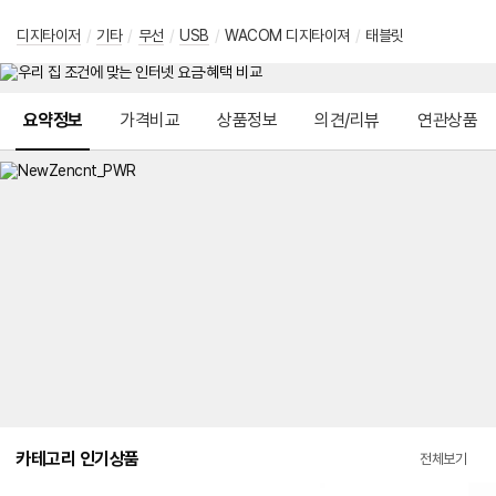
디지타이저
/
기타
/
무선
/
USB
/
WACOM 디지타이져
/
태블릿
메뉴 네비게이션
요약정보
가격비교
상품정보
의견/리뷰
연관상품
카테고리 인기상품
전체보기