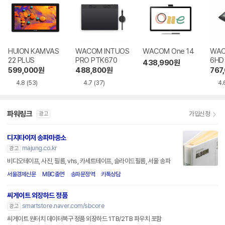
HUION KAMVAS
WACOM INTUOS
WACOM One 14
WACO
22 PLUS
PRO PTK670
6HD
438,990
원
599,000
원
488,800
원
767
4.8
(53)
4.7
(37)
4.
파워링크
가입신청
광고
디지타이저 송파마중소
majung.co.kr
광고
비디오테이프, 사진, 필름, vhs, 카세트테이프, 슬라이드필름, 서울 송파
서울경제신문
MBC출연
송파문정역
카톡상담
씨게이트 외장하드 정품
smartstore.naver.com/sbcore
광고
씨게이트 원터치 데이터복구 정품 외장하드 1TB/2TB 파우치 포함