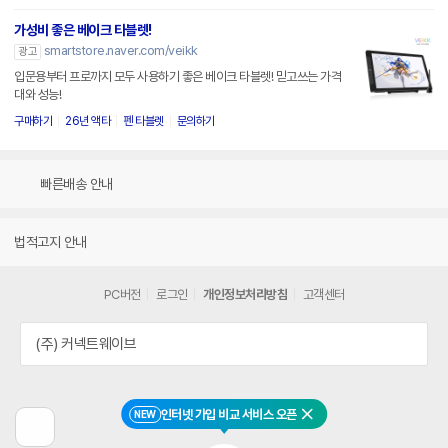
가성비 좋은 베이크 타블렛!
smartstore.naver.com/veikk
광고
입문용부터 프로까지 모두 사용하기 좋은 베이크 타블렛! 믿고쓰는 가격
대와 성능!
구매하기
26년 액타
펜 타블렛
문의하기
빠른배송 안내
법적고지 안내
PC버전
로그인
개인정보처리방침
고객센터
(주) 커넥트웨이브
인터넷 가입 비교 서비스 오픈
NEW
닫기
이
전