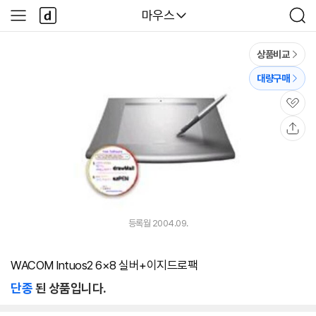
본문 바로가기
다
다나와
마우스
사
검
나
이
색
와
드
메
메
상품비교
인
뉴
대량구매
관
심
공
유
등록월 2004.09.
WACOM Intuos2 6×8 실버+이지드로팩
단종
된 상품입니다.