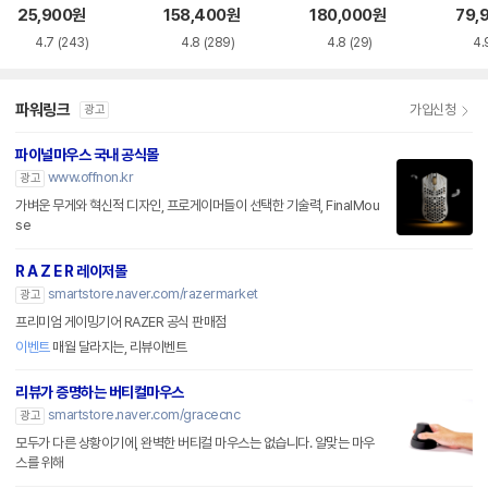
품)
25,900
원
158,400
원
180,000
원
79,
4.7
(243)
4.8
(289)
4.8
(29)
4.
파워링크
가입신청
광고
파이널마우스 국내 공식몰
www.offnon.kr
광고
가벼운 무게와 혁신적 디자인, 프로게이머들이 선택한 기술력, FinalMou
se
R A Z E R 레이저몰
smartstore.naver.com/razermarket
광고
프리미엄 게이밍기어 RAZER 공식 판매점
이벤트
매월 달라지는, 리뷰이벤트
리뷰가 증명하는 버티컬마우스
smartstore.naver.com/gracecnc
광고
모두가 다른 상황이기에, 완벽한 버티컬 마우스는 없습니다. 알맞는 마우
스를 위해