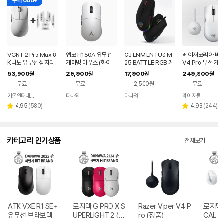
구매 660+
VGN F2 Pro Max 8
앱코 H150A 유무선
CJ ENM ENTUS M
레이저코리아 
K나노 유무선 잠자리
게이밍 마우스 (화이
25 BATTLE RGB 게
V4 Pro 무선
게이밍 마우스 화이트
트)
이밍 마우스
마우스 바브사 8
53,900
29,900
17,900
249,900
원
원
원
원
글 화이트
무료
무료
2,500원
무료
가온인터내셔날
다나와
다나와
레이저몰
네이버
네이버
네이버
페이
페이
페이
리
리
4.95
(
580
)
4.93
(
244
)
별
별
뷰
뷰
점
점
수
수
카테고리 인기상품
전체보기
ATK VXE R1 SE+
로지텍 G PRO X S
Razer Viper V4 P
로지텍
유무선 브라보텍
UPERLIGHT 2 (정
ro (정품)
CAL