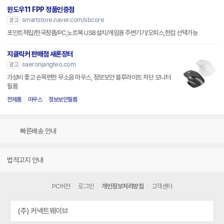
윈도우11 FPP 정품인증점
smartstore.naver.com/sbcore
광고
포인트적립/한국정품/PC,노트북 USB설치/게임용 주변기기/오피스,한컴 선택가능
지클릭커 판매점 새론장터
saeronjangteo.com
광고
가성비 좋고 손목편한 무소음 마우스, 정보보안 블루라이트 차단 모니터
필름
전제품
마우스
정보보안필름
빠른배송 안내
법적고지 안내
PC버전
로그인
개인정보처리방침
고객센터
(주) 커넥트웨이브