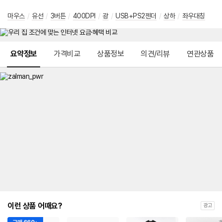
마우스
/
유선
/
3버튼
/
400DPI
/
광
/
USB+PS2젠더
/
상하
/
좌우대칭
메뉴 네비게이션
요약정보
가격비교
상품정보
의견/리뷰
연관상품
이런 상품 어때요?
광고