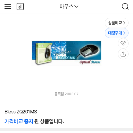
본문 바로가기
다
다나와
마우스
사
검
나
이
색
와
드
메
메
상품비교
인
뉴
대량구매
관
심
공
유
등록월 2003.07.
Bless ZQ201MS
가격비교 중지
된 상품입니다.