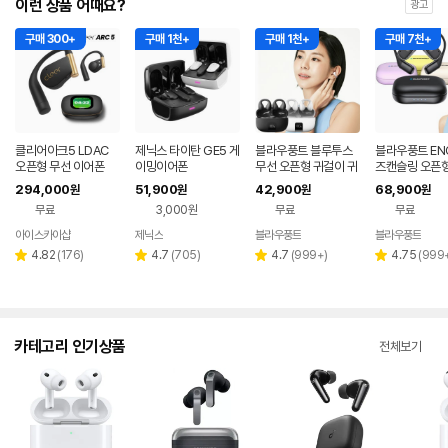
이런 상품 어때요?
광고
구매 300+
구매 1천+
구매 1천+
구매 7천+
클리어아크5 LDAC
제닉스 타이탄 GE5 게
블라우풍트 블루투스
블라우풍트 EN
오픈형 무선 이어폰
이밍이어폰
무선 오픈형 귀걸이 귀
즈캔슬링 오픈형
찌형 이어폰 귀걸이형
투스 이어폰 오
294,000
51,900
42,900
68,900
원
원
원
원
이어클립 러닝 귀찌이
LP-OE383
무료
3,000원
무료
무료
어폰
아이스카이샵
제닉스
블라우풍트
블라우풍트
네이버
네이버
네이버
페이
페이
페이
리
리
리
리
4.82
(
176
)
4.7
(
705
)
4.7
(
999+
)
4.75
(
999
별
별
별
별
뷰
뷰
뷰
뷰
점
점
점
점
수
수
수
수
카테고리 인기상품
전체보기