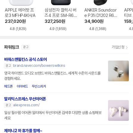
APPLE 에어팟 프
삼성전자 갤럭시 버
ANKER Soundcor
APP
로3 MFHP4KH/A
즈4 프로 SM-R64
e P31i D1202 R60
티브
0
i NC
MXP
237,020
원
327,250
원
34,900
원
159
4.8
(1,829)
4.9
(1,859)
4.8
(1,368)
4.
파워링크
가입신청
광고
바워스앤윌킨스 공식 스토어
brand.naver.com/bowerswilkins
광고
영국 하이엔드 오디오 브랜드 바워스앤윌킨스. 세계적 수준의 사운드를
경험하세요.
헤드폰
이어버드
무선스피커
알리익스프레스 무선이어폰
aliexpress.com/
광고
일상 필수템 이어폰! 알리에서 무선이어폰 검색후 다양한 상품 쇼핑해보
세요
제미니2 와 휴가를 함께~