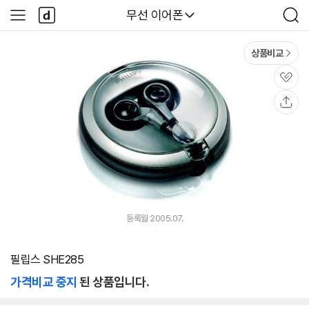
본문 바로가기
다
다나와
무선 이어폰
사
검
나
이
색
와
드
메
메
상품비교
인
뉴
관
심
공
유
등록월 2005.07.
필립스 SHE285
가격비교 중지
된 상품입니다.