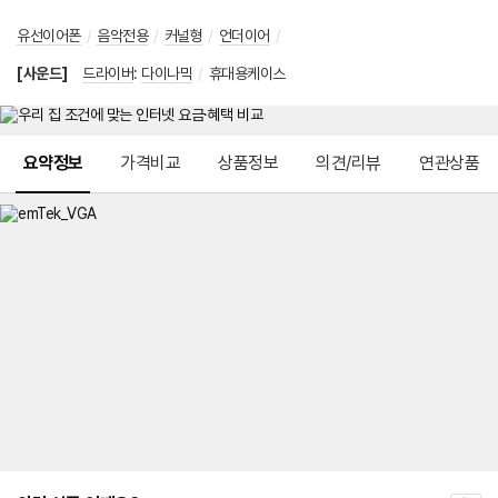
유선이어폰
/
음악전용
/
커널형
/
언더이어
/
[사운드]
드라이버
:
다이나믹
/
휴대용케이스
메뉴 네비게이션
요약정보
가격비교
상품정보
의견/리뷰
연관상품