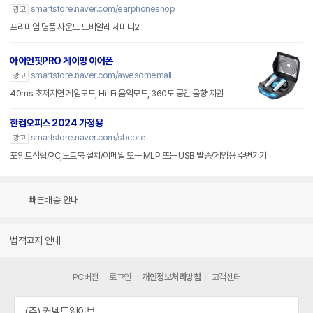
smartstore.naver.com/earphoneshop
광고
프리미엄 명품 사운드 드비알레 제미니2
아이언핏PRO 게이밍 이어폰
smartstore.naver.com/awesomemall
광고
40ms 초저지연 게임모드, Hi-Fi 음악모드, 360도 공간 음향 지원
한컴오피스 2024 가정용
smartstore.naver.com/sbcore
광고
포인트적립/PC,노트북 설치/이메일 또는 MLP 또는 USB 발송/게임용 주변기기
빠른배송 안내
법적고지 안내
PC버전
로그인
개인정보처리방침
고객센터
(주) 커넥트웨이브