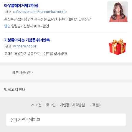
아우름헤어거제고현점
cafe.naver.com/aureumhairmode
광고
손상부담없는 펌 염색 복구전문 모발컨디션에 따른 1:1 맞춤상담
할인
알림받기신청시 10%~할인
기분좋아지는 기념품 위너판촉
winner87.co.kr
광고
고데기 특별한 기념품으로 브랜드를 빛네세요!
빠른배송 안내
법적고지 안내
PC버전
로그인
개인정보처리방침
고객센터
(주) 커넥트웨이브