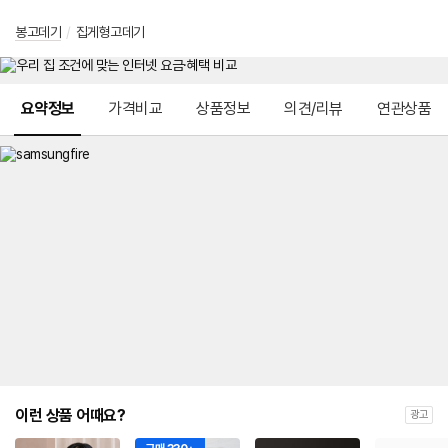
봉고데기
/
집게형고데기
메뉴 네비게이션
요약정보
가격비교
상품정보
의견/리뷰
연관상품
이런 상품 어때요?
광고