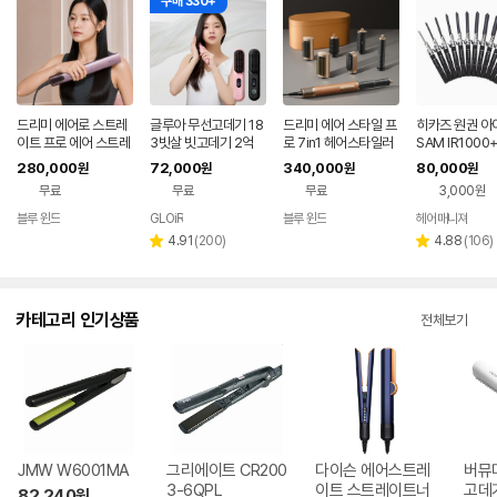
구매 330+
드리미 에어로 스트레
글루아 무선고데기 18
드리미 에어 스타일 프
히카즈 원권 아
이트 프로 에어 스트레
3빗살 빗고데기 2억
로 7in1 헤어스타일러
SAM IR100
이트너 헤어 매직 고데
플라즈마 헤어 브러쉬
드라이기 봉고데기 볼
꼬리빗
280,000
72,000
340,000
80,000
원
원
원
원
기
스타일러 매직기 휴대
륨 웨이브 스타일링
무료
무료
무료
3,000원
용
블루 윈드
GLOiR
블루 윈드
헤어매니져
네이버
네이버
네이버
네
페이
페이
페이
페
리
리
4.91
(
200
)
4.88
(
106
)
별
별
뷰
뷰
점
점
수
수
카테고리 인기상품
전체보기
JMW W6001MA
그리에이트 CR200
다이슨 에어스트레
버뮤
3-6QPL
이트 스트레이트너
82,240
원