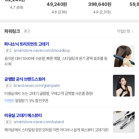
49,240
원
398,640
원
59,
4.7
(69)
4.6
(239)
4.9
(2,313)
파워링크
가입신청
광고
파나소닉 트리트먼트 고데기
smartstore.naver.com/shouldbuy
광고
음이온 대비 1000배 수분량, 빠른 예열, 스타일링과 윤기 광택 효과를 동
시에
글램팜 공식 브랜드스토어
brand.naver.com/glampalm
광고
미용실에서 쓰는 고데기 글램팜, 구매고객 금액별 사은품 증정!
이벤트
알림받기 3% 할인쿠폰
미용실 고데기 예스뷰티
smartstore.naver.com/seland
광고
헤어샵에서 스타일링 받은것처럼 이젠 어디서나 쉽게 예스뷰티 고데기로!