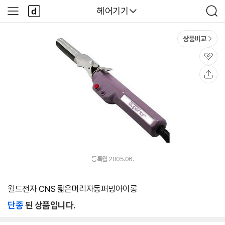
본문 바로가기
다
다나와
헤어기기
사
검
나
이
색
와
드
메
메
상품비교
인
뉴
관
심
공
유
등록월 2005.06.
월드전자 CNS 짧은머리자동퍼밍아이롱
단종
된 상품입니다.