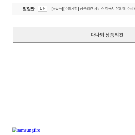
알림판
[※필독][주의사항] 상품의견 서비스 이용시 유의해 주세요
알림
잦은 오류, PC속도 잡자! PC안정화 위해 이건 꼭!
알림
다나와 상품의견