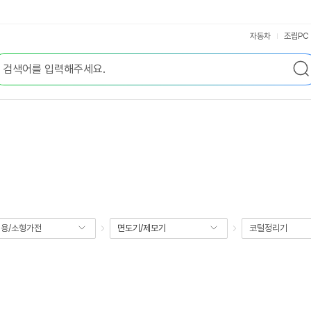
자동차
조립PC
용/소형가전
면도기/제모기
코털정리기