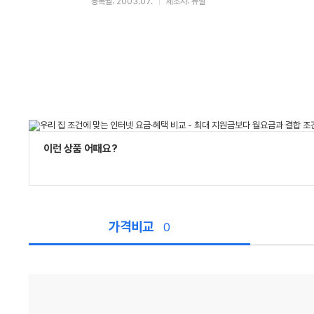
등록월: 2003.07.
제조사: 뮤셀
이런 상품 어때요?
가격비교
0
가
격
비
교