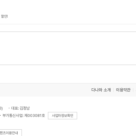
 할인!
다나와 소개
이용약관
차)
대표: 김정남
부가통신사업: 제003081호
사업자정보확인
텐츠이용안내