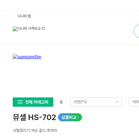
뮤
다나와 앱
셀
H
통
S
합
-
검
7
색
0
2
:
다
나
와
가
격
비
교
전체 카테고리
가전/TV
이미
홈
뮤셀 HS-702
상품비교
상
코털정리기
/
색상
:
골드
/
후래쉬
세
스