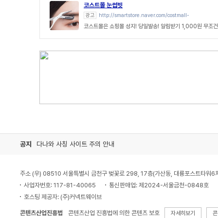
코스트몰 눈썹빗
광고
http://smartstore.naver.com/costmall-
코스트몰은 쇼핑몰 성지! 당일발송! 알림받기 1,000원 무조건
공지
다나와 사칭 사이트 주의 안내
주소 (우) 08510 서울특별시 금천구 벚꽃로 298, 17층(가산동, 대륭포스트타워6
사업자번호: 117-81-40065
통신판매업: 제2024-서울금천-0848호
호스팅 제공자: (주)커넥트웨이브
콘텐츠산업진흥법
콘텐츠산업 진흥법에 의한 콘텐츠 보호
자세히보기
콘