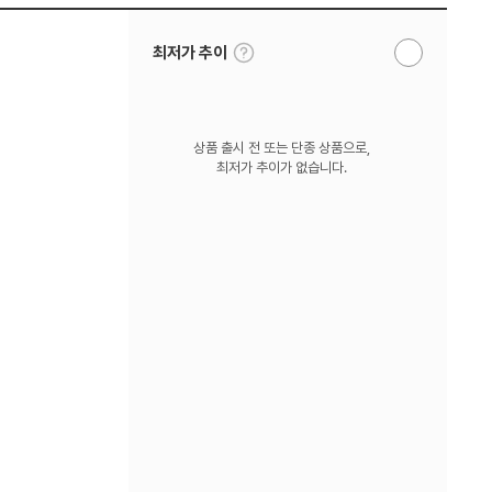
툴
최저가 추이
알
팁
림
보
받
기
기
상품 출시 전 또는 단종 상품으로,
최저가 추이가 없습니다.