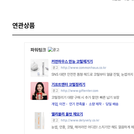
연관상품
파워링크
커먼하우스 만능 코털제거기
광고
http://www.commonhaus.co.kr
SNS 대란! 안전한 돔형 헤드로 코털부터 얼굴 잔털, 눈썹까지
기프트엔터 코털정리기
광고
http://www.giftenter.com
코털정리기 대량 구매 시 추가 할인! 빠른 납기 보장
개업, 이전
인기 판촉물
소량 제작
당일 배송
델리블리 올컷 제모기
광고
http://www.delyvely.co.kr
눈썹, 인중, 코털, 헤어라인 어디든! 스치기만 해도 깔끔하게 제