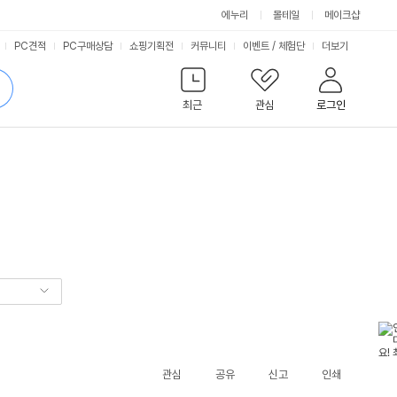
에누리
몰테일
메이크샵
서
PC견적
PC구매상담
쇼핑기획전
커뮤니티
이벤트
/
체험단
더보기
비
검
색
최근
관심
로그인
스
관심
공유
신고
인쇄