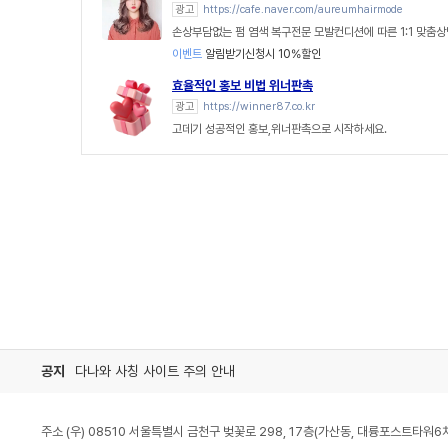
광고
https://cafe.naver.com/aureumhairmode
손상부담없는 펌 염색 복구전문 모발컨디션에 따른 1:1 맞춤상
이벤트
알림받기신청시 10%할인
효율적인 홍보 비법 위너판촉
광고
https://winner87.co.kr
고데기 성공적인 홍보,위너판촉으로 시작하세요.
공지
다나와 사칭 사이트 주의 안내
주소 (우) 08510 서울특별시 금천구 벚꽃로 298, 17층(가산동, 대륭포스트타워6