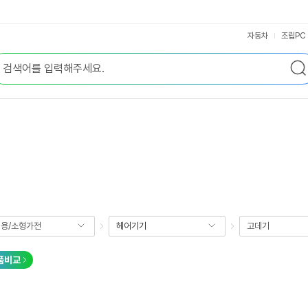
자동차
조립PC
용/소형가전
헤어기기
고데기
품비교