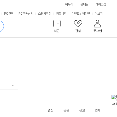
에누리
몰테일
메이크샵
서
PC견적
PC구매상담
쇼핑기획전
커뮤니티
이벤트
/
체험단
더보기
비
검
색
최근
관심
로그인
스
관심
공유
신고
인쇄