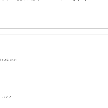
택 효과를 동시에
!
 고데기로!