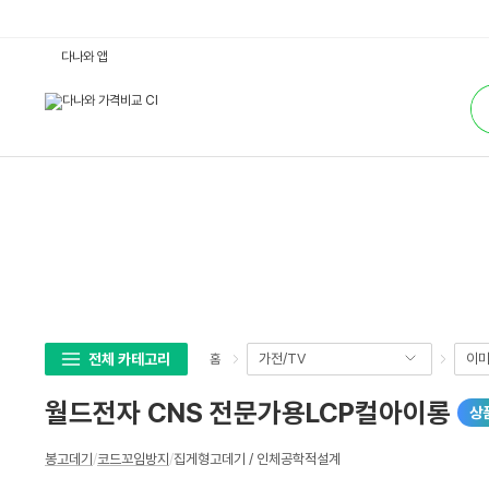
월
다나와 앱
드
전
통
자
합
C
검
N
색
S
전
문
가
용
L
C
P
컬
아
이
롱
:
다
나
전체 카테고리
가전/TV
이미
홈
와
가
격
월드전자 CNS 전문가용LCP컬아이롱
상
비
교
상
봉고데기
/
코드꼬임방지
/
집게형고데기 / 인체공학적설계
세
스