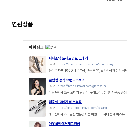
연관상품
파워링크
파나소닉 트리트먼트 고데기
광고
https://smartstore.naver.com/shouldbuy
음이온 대비 1000배 수분량, 빠른 예열, 스타일링과 윤기 광
글램팜 공식 브랜드스토어
광고
https://brand.naver.com/glampalm
미용실에서 쓰는 고데기 글램팜, 구매고객 금액별 사은품 증정
미용실 고데기 예스뷰티
광고
http://smartstore.naver.com/seland
헤어샵에서 스타일링 받은것처럼 이젠 어디서나 쉽게 예스뷰티
아우름헤어거제고현점