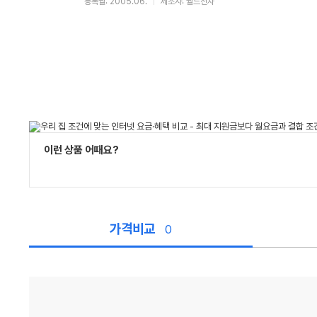
등록월: 2005.06.
제조사: 월드전자
이런 상품 어때요?
가격비교
0
가
격
비
교