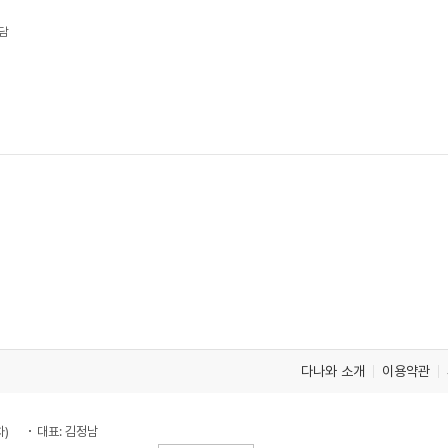
담
다나와 소개
이용약관
차)
대표: 김정남