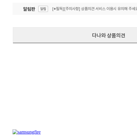
알림판
[※필독][주의사항] 상품의견 서비스 이용시 유의해 주세요
알림
잦은 오류, PC속도 잡자! PC안정화 위해 이건 꼭!
알림
다나와 상품의견