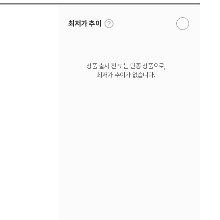
툴
최저가 추이
알
팁
림
보
받
기
기
상품 출시 전 또는 단종 상품으로,
최저가 추이가 없습니다.