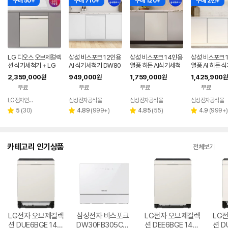
구매 50+
구매 710+
구매 120+
구매 2천+
LG 디오스 오브제컬렉
삼성 비스포크 12인용
삼성 비스포크 14인용
삼성 비스포크 
션 식기세척기 + LG
AI 식기세척기 DW80
열풍 히든 AI식기세척
열풍 AI 히든 
디오스 인덕션 빌트인
F71Y1UEW
기 필터내장형 DW80
기 DW80F75L
2,359,000
949,000
1,759,000
1,425,900
원
원
원
원
(DUE6BGL1E + BEI
F75K1UAP 색상선택
무료
무료
무료
무료
3QKHLOE / 6BG1E
-QKHE)
LG전자인증점 신영플러스
삼성전자공식몰
삼성전자공식몰
삼성전자공식몰
네이버
페이
리
리
리
리
5
(
30
)
4.89
(
999+
)
4.85
(
55
)
4.9
(
999+
)
별
별
별
별
뷰
뷰
뷰
뷰
점
점
점
점
수
수
수
수
카테고리 인기상품
전체보기
LG전자 오브제컬렉
삼성전자 비스포크
LG전자 오브제컬렉
LG
션 DUE6BGE 14인
DW30FB305CW
션 DEE6BGE 14인
션 D