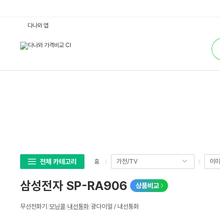
삼
다나와 앱
성
전
통
자
합
S
검
P
색
-
R
A
9
0
6
:
다
나
와
가
격
비
교
전체 카테고리
가전/TV
이미
홈
삼성전자 SP-RA906
상품비교
상
무선전화기
/
모닝콜
/
내선통화
/
광다이얼 / 내선통화
세
스