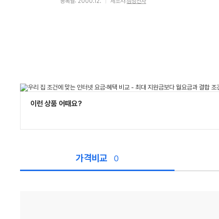
등록월: 2000.12.
제조사:
삼성전자
이런 상품 어때요?
가격비교
0
가
격
비
교