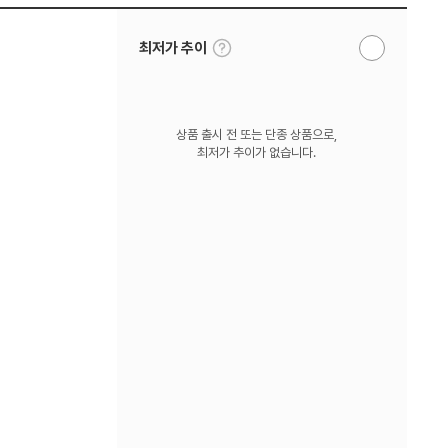
툴
최저가 추이
알
팁
림
보
받
기
기
상품 출시 전 또는 단종 상품으로,
최저가 추이가 없습니다.