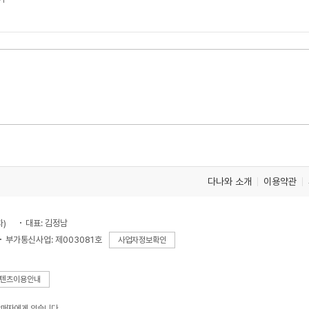
다나와 소개
이용약관
차)
대표: 김정남
부가통신사업: 제003081호
사업자정보확인
텐츠이용안내
판매자에게 있습니다.