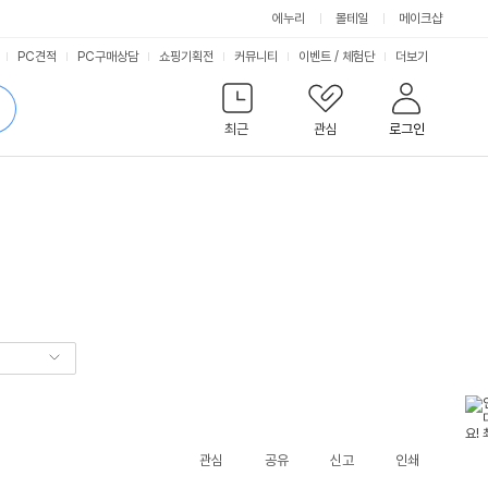
에누리
몰테일
메이크샵
서
PC견적
PC구매상담
쇼핑기획전
커뮤니티
이벤트
/
체험단
더보기
비
검
색
최근
관심
로그인
스
관심
공유
신고
인쇄