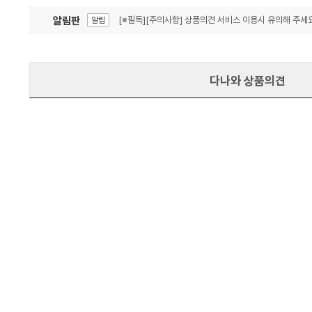
알림판
[※필독][주의사항] 상품의견 서비스 이용시 유의해 주세요
알림
잦은 오류, PC속도 잡자! PC안정화 위해 이건 꼭!
알림
다나와 상품의견