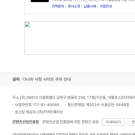
견적문의
회사소개
납품사례
지점안내
공지
다나와 사칭 사이트 주의 안내
주소 (우) 08510 서울특별시 금천구 벚꽃로 298, 17층(가산동, 대륭포스트타워6
사업자번호: 117-81-40065
통신판매업: 제2024-서울금천-0848호
호스팅 제공자: (주)커넥트웨이브
콘텐츠산업진흥법
콘텐츠산업 진흥법에 의한 콘텐츠 보호
자세히보기
콘
(주)커넥트웨이브는 상품판매와 직접적인 관련이 없으며, 모든 상거래의 책임은 구매자와 