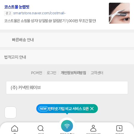
코스트몰 눈썹빗
smartstore.naver.com/costmall-
광고
코스트몰은 쇼핑몰 성지! 당일발송! 알림받기 1,000원 무조건 할인!
빠른배송 안내
법적고지 안내
PC버전
로그인
개인정보처리방침
고객센터
(주) 커넥트웨이브
인터넷 가입 비교 서비스 오픈
NEW
닫기
이
전
페
이
지