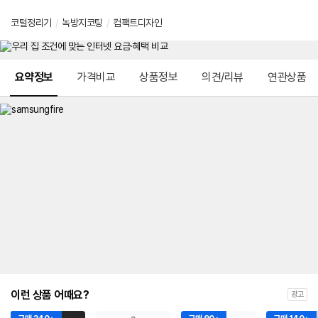
코털정리기
/
녹방지코팅
/
컴팩트디자인
메뉴 네비게이션
요약정보
가격비교
상품정보
의견/리뷰
연관상품
이런 상품 어때요?
광고