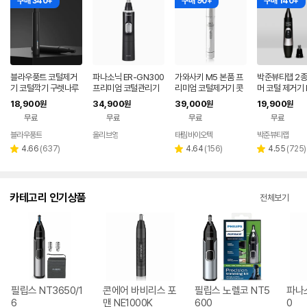
구매 340+
구매 90+
구매 140+
블라우풍트 코털제거
파나소닉 ER-GN300
가와사키 M5 본품 프
박준뷰티랩 2종
기 코털깍기 구렛나루
프리미엄 코털관리기
리미엄 코털제거기 콧
머 코털 제거기 
눈썹 정리기 귀털 콧털
털정리기 코털정리기.
800 눈썹정리 
18,900
34,900
39,000
19,900
원
원
원
원
충전식 멀티 트리머 면
털면도 콧털정리
무료
무료
무료
무료
도기
기
블라우풍트
올리브영
태림바이오텍
박준뷰티랩
네이버
네이
네이버
페이
버페
페이
리
리
리
4.66
(
637
)
4.64
(
156
)
4.55
(
725
)
별
별
별
이
뷰
뷰
뷰
점
점
점
수
수
수
카테고리 인기상품
전체보기
필립스 NT3650/1
콘에어 바비리스 포
필립스 노렐코 NT5
파나소
6
맨 NE1000K
600
0