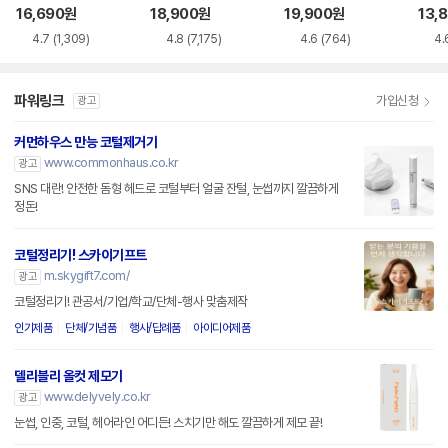
16,690
원
18,900
원
19,900
원
13,
4.7
(1,309)
4.8
(7,175)
4.6
(764)
4.
파워링크
가입신청
광고
커먼하우스 만능 코털제거기
www.commonhaus.co.kr
광고
SNS 대란! 안전한 돔형 헤드로 코털부터 얼굴 잔털, 눈썹까지 깔끔하게
정돈!
코털정리기! 스카이기프트
m.skygift7.com/
광고
코털정리기! 관공서/기업/학교/단체-행사 맞춤제작
인기제품
단체/기념품
행사/답례품
아이디어제품
델리블리 올컷 제모기
www.delyvely.co.kr
광고
눈썹, 인중, 코털, 헤어라인 어디든! 스치기만 해도 깔끔하게 제모 끝!