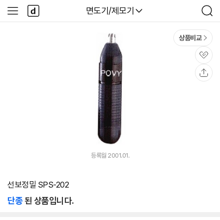
본문 바로가기
다
다나와
면도기/제모기
사
검
나
이
색
와
드
메
메
상품비교
인
뉴
관
심
공
유
등록월 2001.01.
선보정밀 SPS-202
단종
된 상품입니다.