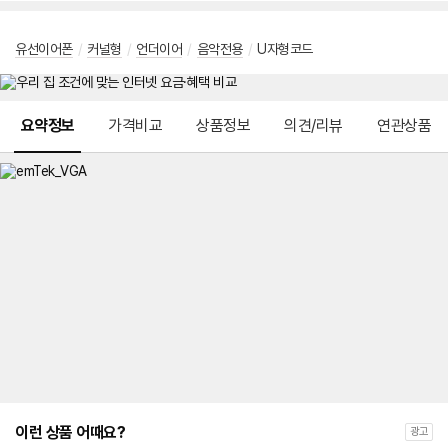
유선이어폰
/
커널형
/
언더이어
/
음악전용
/
U자형코드
메뉴 네비게이션
요약정보
가격비교
상품정보
의견/리뷰
연관상품
이런 상품 어때요?
광고