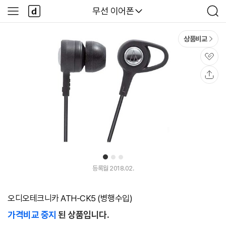
본문 바로가기
다
다나와
무선 이어폰
사
검
나
이
색
와
드
메
메
상품비교
인
뉴
관
심
공
유
1
2
3
등록월 2018.02.
오디오테크니카 ATH-CK5 (병행수입)
가격비교 중지
된 상품입니다.