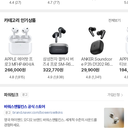
4.4
(27)
4.7
(77)
5.
카테고리 인기상품
전체보기
APPLE 에어팟 프
삼성전자 갤럭시 버
ANKER Soundcor
APP
로3 MFHP4KH/A
즈4 프로 SM-R64
e P31i D1202 R60
티브
0
i NC
MXP
266,000
원
322,770
원
29,900
원
194
4.8
(1,815)
4.9
(1,838)
4.8
(1,341)
4.
파워링크
가입신청
광고
바워스앤윌킨스 공식 스토어
brand.naver.com/bowerswilkins
광고
영국 하이엔드 오디오 브랜드 바워스앤윌킨스. 세계적 수준의 사운드를
경험하세요.