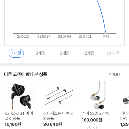
1개월
3개월
6개월
12개월
24개월
다른 고객이 함께 본 상품
전체보기
KZ KZ-ZST 마이
소니캐스트 디렘 E
슈어 SE215 정품
베이
크X, 정품
3 정품
LEN
163,000
원
정품
19,180
원
36,840
원
1,2
5.0
(6)