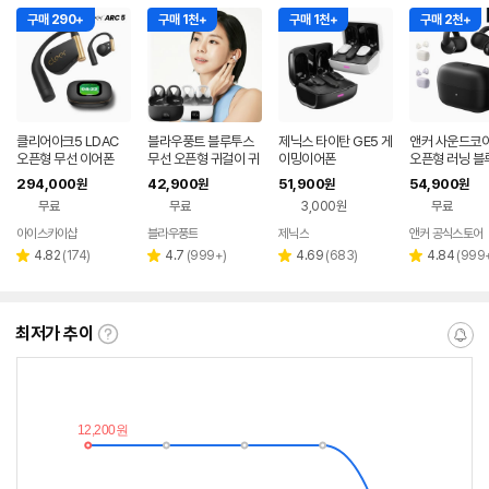
구매 290+
구매 1천+
구매 1천+
구매 2천+
클리어아크5 LDAC
블라우풍트 블루투스
제닉스 타이탄 GE5 게
앤커 사운드코어 
오픈형 무선 이어폰
무선 오픈형 귀걸이 귀
이밍이어폰
오픈형 러닝 블
찌형 이어폰 귀걸이형
이어폰 D1101
294,000
42,900
51,900
54,900
원
원
원
원
이어클립 러닝 귀찌이
무료
무료
3,000원
무료
어폰
아이스카이샵
블라우풍트
제닉스
앤커 공식스토어
네이버
네이버
페이
페이
리
리
리
리
4.82
(
174
)
4.7
(
999+
)
4.69
(
683
)
4.84
(
999
별
별
별
별
뷰
뷰
뷰
뷰
점
점
점
점
수
수
수
수
최저가 추이
최
알
저
림
가
받
추
는
이
중
란?