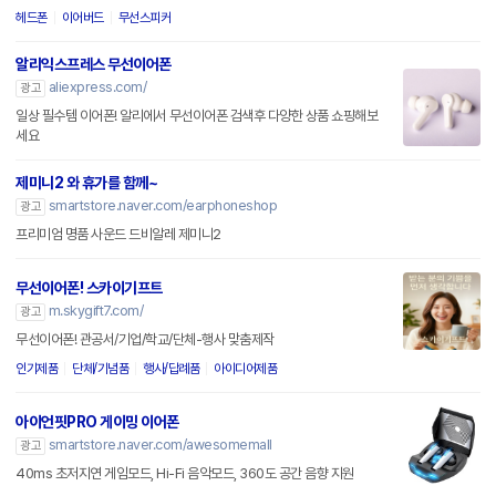
헤드폰
이어버드
무선스피커
알리익스프레스 무선이어폰
aliexpress.com/
광고
일상 필수템 이어폰! 알리에서 무선이어폰 검색후 다양한 상품 쇼핑해보
세요
제미니2 와 휴가를 함께~
smartstore.naver.com/earphoneshop
광고
프리미엄 명품 사운드 드비알레 제미니2
무선이어폰! 스카이기프트
m.skygift7.com/
광고
무선이어폰! 관공서/기업/학교/단체-행사 맞춤제작
인기제품
단체/기념품
행사/답례품
아이디어제품
아이언핏PRO 게이밍 이어폰
smartstore.naver.com/awesomemall
광고
40ms 초저지연 게임모드, Hi-Fi 음악모드, 360도 공간 음향 지원