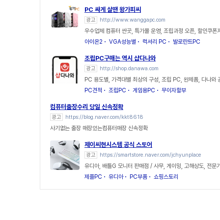
PC 싸게 살땐 왕가피씨
광고
http://www.wanggapc.com
우수업체 컴퓨터 싼곳, 특가몰 운영, 조립과정 오픈, 할인쿠폰
아이온2
VGA성능별
럭셔리 PC
발로란트PC
조립PC구매는 역시 샵다나와
광고
http://shop.danawa.com
PC 용도별, 가격대별 최상의 구성, 조립 PC, 완제품, 다나와
PC견적
조립PC
게임용PC
무이자할부
컴퓨터출장수리 당일 신속정확
광고
https://blog.naver.com/kkt8618
사기없는 출장 매장있는컴퓨터매장 신속정확
제이씨현시스템 공식 스토어
광고
https://smartstore.naver.com/jchyunplace
유디아, 배틀G 모니터 판매점 / 사무, 게이밍, 고해상도, 전문
제플PC
유디아
PC부품
쇼핑스토리