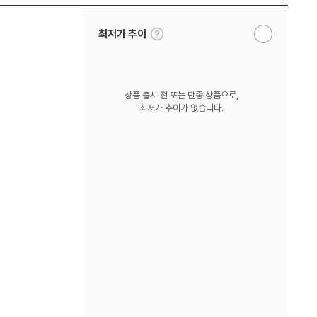
툴
최저가 추이
알
팁
림
보
받
기
기
상품 출시 전 또는 단종 상품으로,
최저가 추이가 없습니다.