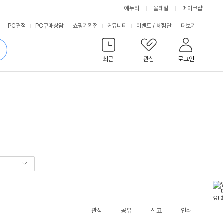
에누리
몰테일
메이크샵
서
PC견적
PC구매상담
쇼핑기획전
커뮤니티
이벤트
/
체험단
더보기
비
검
색
최근
관심
로그인
스
관심
공유
신고
인쇄