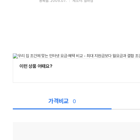
등록월: 2005.07.
제조사: 알파캠
이런 상품 어때요?
가격비교
0
가
격
비
교