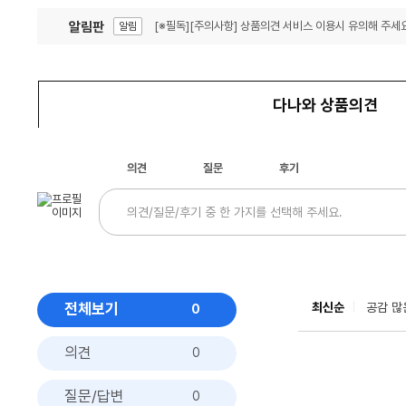
알림판
[※필독][주의사항] 상품의견 서비스 이용시 유의해 주세요
알림
잦은 오류, PC속도 잡자! PC안정화 위해 이건 꼭!
알림
다나와 상품의견
의견
질문
후기
전체보기
최신순
공감 많
0
의견
0
질문/답변
0