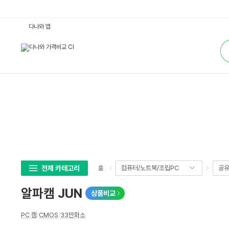
알
다나와 앱
파
캠
통
J
합
U
검
N
색
:
다
나
와
가
격
비
교
전체 카테고리
컴퓨터/노트북/조립PC
공유
홈
알파캠 JUN
상품비교
상
PC 캠
/
CMOS
/
33만화소
세
스