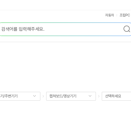
자동차
조립PC
기/주변기기
캡쳐보드/영상기기
선택하세요