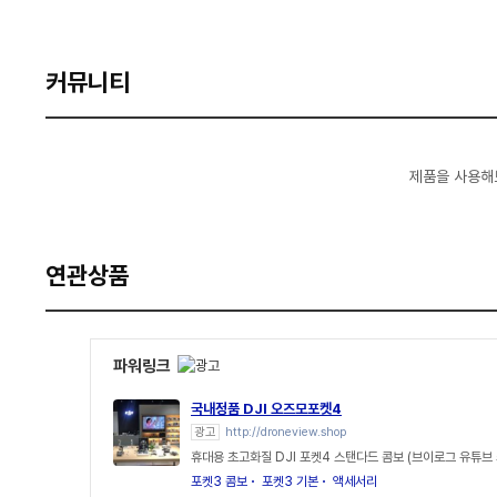
커뮤니티
제품을 사용해
연관상품
파워링크
국내정품 DJI 오즈모포켓4
광고
http://droneview.shop
휴대용 초고화질 DJI 포켓4 스탠다드 콤보 (브이로그 유튜브 
포켓3 콤보
포켓3 기본
액세서리