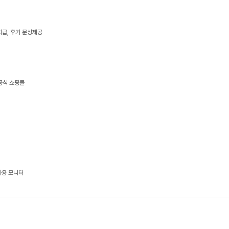
지급, 후기 문상제공
 공식 쇼핑몰
가용 모니터