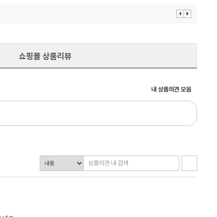
이
다
전
음
보
보
기
기
쇼핑몰 상품리뷰
내 상품의견 모음