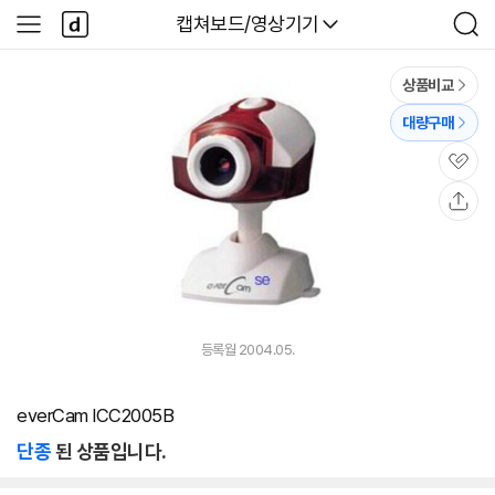
본문 바로가기
다
다나와
캡쳐보드/영상기기
사
검
나
이
색
와
드
메
메
상품비교
인
뉴
대량구매
관
심
공
유
등록월 2004.05.
everCam ICC2005B
단종
된 상품입니다.