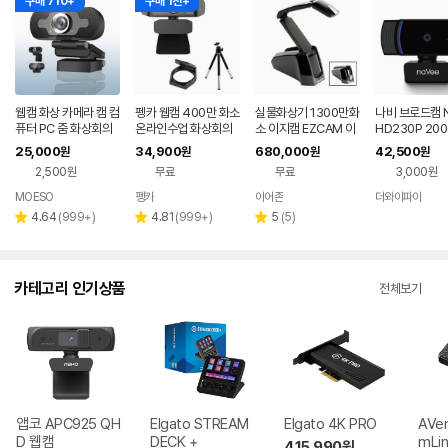
구매 710+
구매 1천+
웹캠 화상 카메라 캠 컴
펭카 웹캠 400만 화소
실물화상기 1300만화
나비 브로드캠 N
퓨터 PC 줌 화상회의
온라인수업 화상회의
소 이지캠 EZCAM 이
HD230P 20
USB W-PC200
캠 컴퓨터카메라 노트
어존 EZ-1300I
소, FULL HD
25,000
34,900
680,000
42,500
원
원
원
원
북캠 PC캠 화상캠 PC
커스 노이즈캔
2,500원
무료
무료
3,000원
WEB400
MOESO
펭카
이어존
더와이파이
네이버
페이
리
리
리
4.64
(
999+
)
4.81
(
999+
)
5
(
5
)
별
별
별
뷰
뷰
뷰
점
점
점
수
수
수
카테고리 인기상품
전체보기
앱코 APC925 QH
Elgato STREAM
Elgato 4K PRO
AVer
D 웹캠
DECK +
mLin
415,990
원