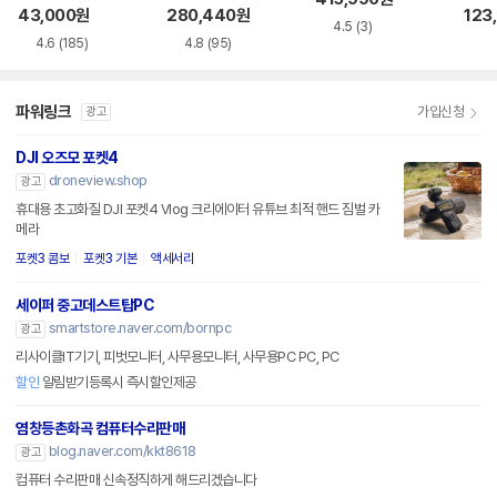
11G2
43,000
원
280,440
원
123
4.5
(3)
4.6
(185)
4.8
(95)
파워링크
가입신청
광고
DJI 오즈모 포켓4
droneview.shop
광고
휴대용 초고화질 DJI 포켓4 Vlog 크리에이터 유튜브 최적 핸드 짐벌 카
메라
포켓3 콤보
포켓3 기본
액세서리
세이퍼 중고데스트탑PC
smartstore.naver.com/bornpc
광고
리사이클IT기기, 피벗모니터, 사무용모니터, 사무용PC PC, PC
할인
알림받기등록시 즉시할인제공
염창등촌화곡 컴퓨터수리판매
blog.naver.com/kkt8618
광고
컴퓨터 수리판매 신속정직하게 해드리겠습니다