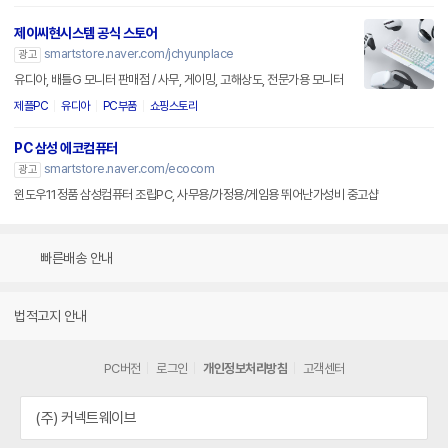
제이씨현시스템 공식 스토어
smartstore.naver.com/jchyunplace
광고
유디아, 배틀G 모니터 판매점 / 사무, 게이밍, 고해상도, 전문가용 모니터
제플PC
유디아
PC부품
쇼핑스토리
PC 삼성 에코컴퓨터
smartstore.naver.com/ecocom
광고
윈도우11정품 삼성컴퓨터 조립PC, 사무용/가정용/게임용 뛰어난가성비 중고샵
빠른배송 안내
법적고지 안내
PC버전
로그인
개인정보처리방침
고객센터
(주) 커넥트웨이브