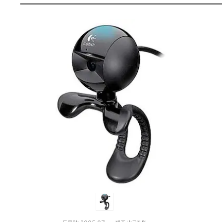
가
펙
격
비
교