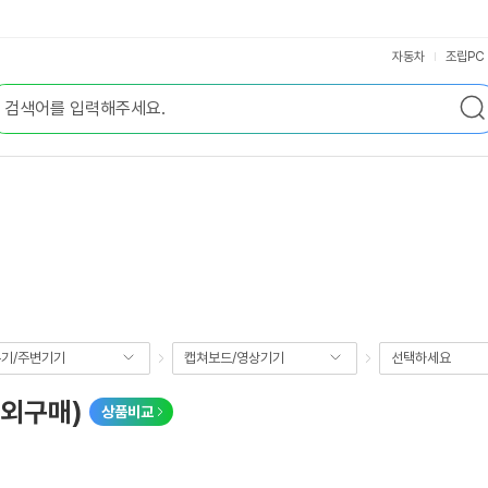
자동차
조립PC
기/주변기기
캡쳐보드/영상기기
선택하세요
(해외구매)
상품비교