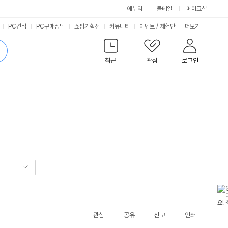
에누리
몰테일
메이크샵
서
PC견적
PC구매상담
쇼핑기획전
커뮤니티
이벤트
/
체험단
더보기
비
검
색
최근
관심
로그인
스
관심
공유
신고
인쇄