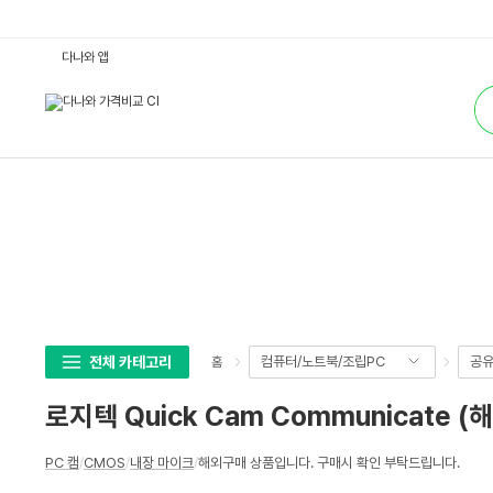
로
다나와 앱
지
텍
통
Q
합
u
검
i
색
c
k
C
a
m
C
o
m
m
u
n
i
c
a
t
전체 카테고리
컴퓨터/노트북/조립PC
공유
홈
e
(해
외
로지텍 Quick Cam Communicate 
구
매)
:
상
다
PC 캠
/
CMOS
/
내장 마이크
/
해외구매 상품입니다. 구매시 확인 부탁드립니다.
세
나
와
스