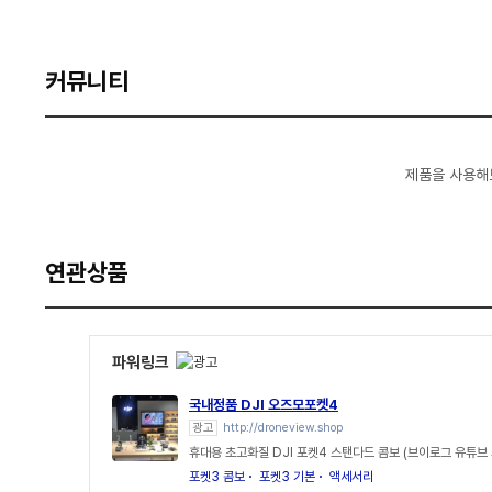
커뮤니티
제품을 사용해
연관상품
파워링크
국내정품 DJI 오즈모포켓4
광고
http://droneview.shop
휴대용 초고화질 DJI 포켓4 스탠다드 콤보 (브이로그 유튜브 
포켓3 콤보
포켓3 기본
액세서리