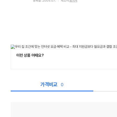
등록월: 2005.07.
제조사:
로지텍
이런 상품 어때요?
가격비교
0
가
격
비
교