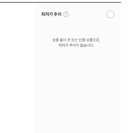
툴
최저가 추이
알
팁
림
보
받
기
기
상품 출시 전 또는 단종 상품으로,
최저가 추이가 없습니다.