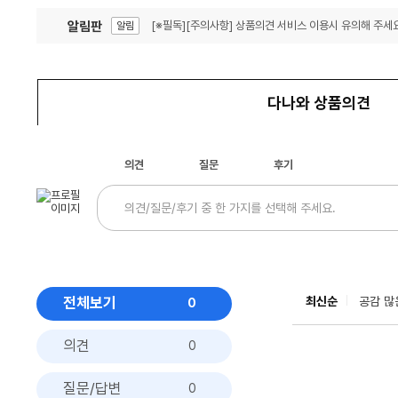
알림판
[※필독][주의사항] 상품의견 서비스 이용시 유의해 주세요
알림
잦은 오류, PC속도 잡자! PC안정화 위해 이건 꼭!
알림
다나와 상품의견
의견
질문
후기
전체보기
최신순
공감 많
0
의견
0
질문/답변
0