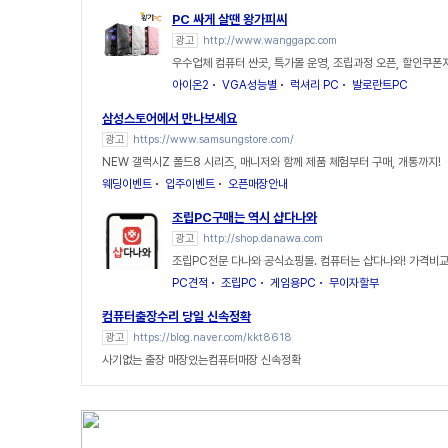
PC 싸게 살땐 왕가피씨
광고
http://www.wanggapc.com
우수업체 컴퓨터 싼곳, 특가몰 운영, 조립과정 오픈, 할인쿠폰
아이온2
VGA성능별
럭셔리 PC
발로란트PC
삼성스토어에서 만나보세요
광고
https://www.samsungstore.com/
NEW 갤럭시Z 폴드8 시리즈, 매니저와 함께 제품 체험부터 구매, 개통까지!
웨딩이벤트
입주이벤트
오픈매장안내
조립PC구매는 역시 샵다나와
광고
http://shop.danawa.com
조립PC전문 다나와 공식쇼핑몰. 컴퓨터는 샵다나와! 가격비교 
PC견적
조립PC
게임용PC
무이자할부
컴퓨터출장수리 당일 신속정확
광고
https://blog.naver.com/kkt8618
사기없는 출장 매장있는컴퓨터매장 신속정확