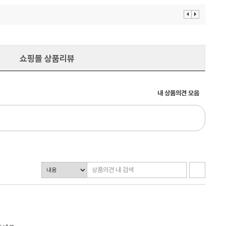
이
다
전
음
보
보
기
기
쇼핑몰 상품리뷰
내 상품의견 모음