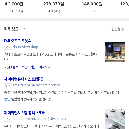
11G2
43,000
원
279,370
원
148,000
원
123
4.6
(185)
4.8
(95)
5.0
(26)
파워링크
가입신청
광고
DJI 오즈모 포켓4
droneview.shop
광고
휴대용 초고화질 DJI 포켓4 Vlog 크리에이터 유튜브 최적 핸드 짐벌 카
메라
포켓3 콤보
포켓3 기본
액세서리
세이퍼컴퓨터 데스트탑PC
smartstore.naver.com/bornpc
광고
중고 브랜드데스크탑,리사이클데스크탑, 리퍼데스크탑, 가성비 가심비 데스크탑컴퓨터
할인
알림받기등록시 즉시할인제공
제이씨현시스템 공식 스토어
smartstore.naver.com/jchyunplace
광고
유디아, 배틀G 모니터 판매점 / 사무, 게이밍, 고해상도, 전문가용 모니터