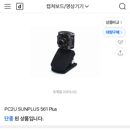
본문 바로가기
다
다나와
캡쳐보드/영상기기
사
검
나
이
색
와
드
메
메
상품비교
인
뉴
대량구매
관
심
공
유
등록월 2005.02.
PC2U SUNPLUS 561 Plus
단종
된 상품입니다.