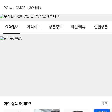
PC 캠
/
CMOS
/
30만화소
메뉴 네비게이션
요약정보
가격비교
상품정보
의견/리뷰
연관상품
이런 상품 어때요?
광고