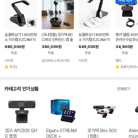
구매 1천+
실물화상기 1300만화
(국내정품) 로지텍 BC
실물화상기 800만화
펭카 웹캠 400
소 이지캠 EZCAM 이
C950 컨퍼런스 캠 올
소 이지캠 EZCAM 이
온라인수업 화
어존 EZ-1300I
인원 화상회의 카메라
어존 EZ-800S
캠 컴퓨터카메라
680,000
380,000
649,000
34,900
원
원
원
원
스피커폰 마이크 리모
북캠 PC캠 화상
무료
무료
무료
무료
컨 포함 FHD
WEB400
이어존
공식파트너 KH프라자
이어존
펭카
네이버
페이
리
리
5
(
5
)
4.81
(
999
별
별
뷰
뷰
점
점
수
수
카테고리 인기상품
전체보기
앱코 APC925 QH
Elgato STREAM
로지텍 Brio 500
AVer
D 웹캠
DECK +
(정품)
mLin