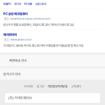
제플PC
유디아
PC부품
쇼핑스토리
PC 삼성 에코컴퓨터
smartstore.naver.com/ecocom
광고
윈도우11정품 삼성컴퓨터, 조립PC/중고PC 뛰어난가성비 중고샵
에이피아이
www.atube.co.kr
광고
아크릴 PC ABS등 파이프 봉 LED커버 이형압출 반구(돔)성형 및 특수가공
빠른배송 안내
법적고지 안내
PC버전
로그인
개인정보처리방침
고객센터
(주) 커넥트웨이브