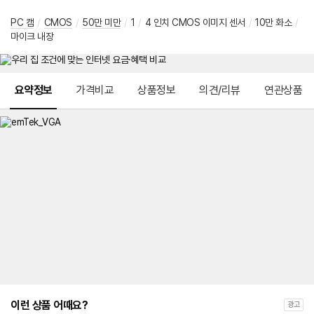
PC 캠
/
CMOS
/
50만 미만
/
1
/
4 인치 CMOS 이미지 센서
/
10만 화소
/
마이크 내장
메뉴 네비게이션
요약정보
가격비교
상품정보
의견/리뷰
연관상품
이런 상품 어때요?
광고