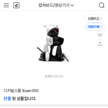
본문 바로가기
다
다나와
캡쳐보드/영상기기
사
검
나
이
색
와
드
메
메
상품비교
인
뉴
대량구매
관
심
공
유
등록월 2003.11.
디지털스톰 Xcam 610
단종
된 상품입니다.