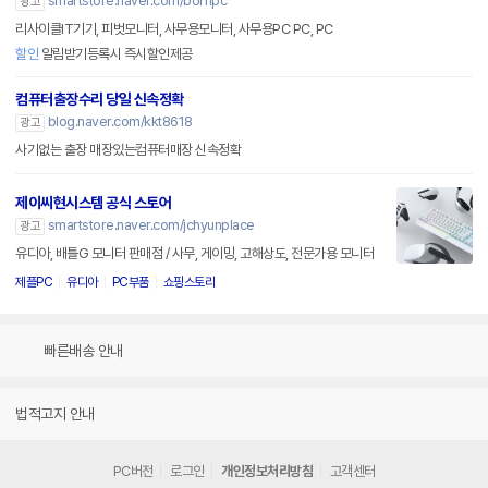
smartstore.naver.com/bornpc
광고
리사이클IT기기, 피벗모니터, 사무용모니터, 사무용PC PC, PC
할인
알림받기등록시 즉시할인제공
컴퓨터출장수리 당일 신속정확
blog.naver.com/kkt8618
광고
사기없는 출장 매장있는컴퓨터매장 신속정확
제이씨현시스템 공식 스토어
smartstore.naver.com/jchyunplace
광고
유디아, 배틀G 모니터 판매점 / 사무, 게이밍, 고해상도, 전문가용 모니터
제플PC
유디아
PC부품
쇼핑스토리
빠른배송 안내
법적고지 안내
PC버전
로그인
개인정보처리방침
고객센터