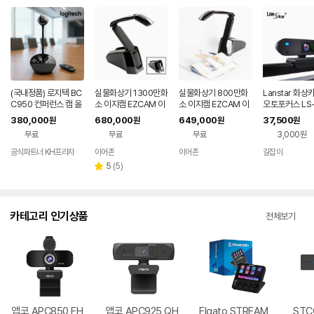
(국내정품) 로지텍 BC
실물화상기 1300만화
실물화상기 800만화
Lanstar 화
C950 컨퍼런스 캠 올
소 이지캠 EZCAM 이
소 이지캠 EZCAM 이
오토포커스 LS
인원 화상회의 카메라
어존 EZ-1300I
어존 EZ-800S
CAM 웹캠 PC
380,000
680,000
649,000
37,500
원
원
원
원
스피커폰 마이크 리모
방송 화상캠 수
무료
무료
무료
3,000원
컨 포함 FHD
공식파트너 KH프라자
이어존
이어존
길잡이
리
5
(
5
)
별
뷰
점
수
카테고리 인기상품
전체보기
앱코 APC850 FH
앱코 APC925 QH
Elgato STREAM
STC