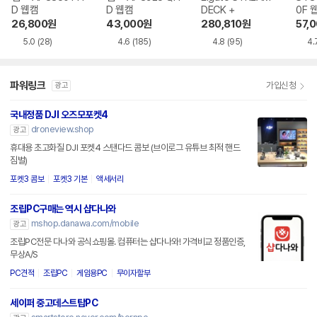
D 웹캠
D 웹캠
DECK +
0F 
26,800
원
43,000
원
280,810
원
57,
5.0
(28)
4.6
(185)
4.8
(95)
4.
파워링크
가입신청
광고
국내정품 DJI 오즈모포켓4
droneview.shop
광고
휴대용 초고화질 DJI 포켓4 스탠다드 콤보 (브이로그 유튜브 최적 핸드
짐벌)
포켓3 콤보
포켓3 기본
액세서리
조립PC구매는 역시 샵다나와
mshop.danawa.com/mobile
광고
조립PC전문 다나와 공식쇼핑몰. 컴퓨터는 샵다나와! 가격비교 정품인증,
무상A/S
PC견적
조립PC
게임용PC
무이자할부
세이퍼 중고데스트탑PC