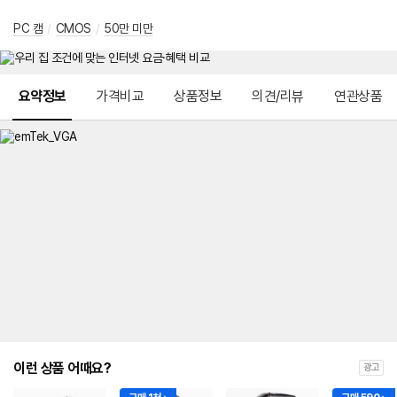
PC 캠
/
CMOS
/
50만 미만
메뉴 네비게이션
요약정보
가격비교
상품정보
의견/리뷰
연관상품
이런 상품 어때요?
광고