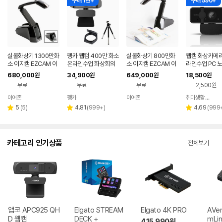
구매 1천+
구매 590+
실물화상기 1300만화
펭카 웹캠 400만 화소
실물화상기 800만화
웹캠 화상카메라
소 이지캠 EZCAM 이
온라인수업 화상회의
소 이지캠 EZCAM 이
라인수업 PC 
어존 EZ-1300I
캠 컴퓨터카메라 노트
어존 EZ-800S
컴퓨터 화상 캠 
680,000
34,900
649,000
18,500
원
원
원
원
북캠 PC캠 화상캠 PC
0P
무료
무료
무료
2,500원
WEB400
이어존
펭카
이어존
취미생활 캠핑 차박 게임
리
리
리
5
(
5
)
4.81
(
999+
)
4.69
(
999
별
별
별
뷰
뷰
뷰
점
점
점
수
수
수
카테고리 인기상품
전체보기
앱코 APC925 QH
Elgato STREAM
Elgato 4K PRO
AVer
D 웹캠
DECK +
mLin
415,990
원