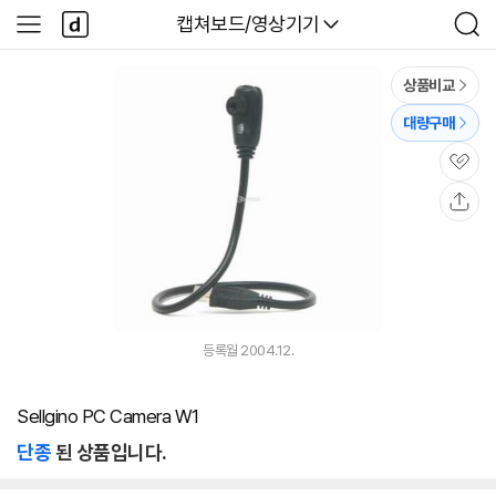
본문 바로가기
다
다나와
캡쳐보드/영상기기
사
검
나
이
색
와
드
메
메
상품비교
인
뉴
대량구매
관
심
공
유
등록월 2004.12.
Sellgino PC Camera W1
단종
된 상품입니다.