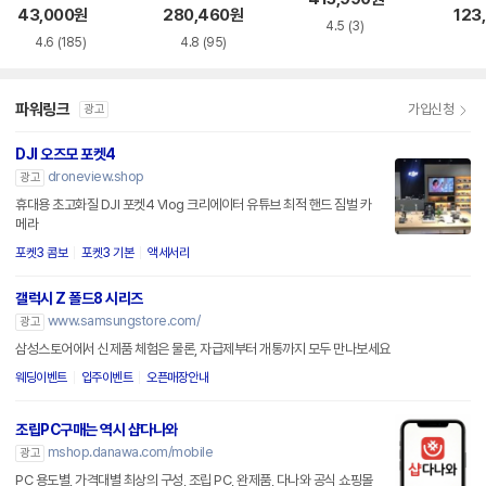
11G2
43,000
원
280,460
원
123
4.5
(3)
4.6
(185)
4.8
(95)
파워링크
가입신청
광고
DJI 오즈모 포켓4
droneview.shop
광고
휴대용 초고화질 DJI 포켓4 Vlog 크리에이터 유튜브 최적 핸드 짐벌 카
메라
포켓3 콤보
포켓3 기본
액세서리
갤럭시 Z 폴드8 시리즈
www.samsungstore.com/
광고
삼성스토어에서 신제품 체험은 물론, 자급제부터 개통까지 모두 만나보세요
웨딩이벤트
입주이벤트
오픈매장안내
조립PC구매는 역시 샵다나와
mshop.danawa.com/mobile
광고
PC 용도별, 가격대별 최상의 구성, 조립 PC, 완제품, 다나와 공식 쇼핑몰