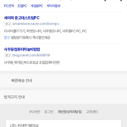
PC견적
조립PC
게임용PC
무이자할부
세이퍼 중고데스트탑PC
smartstore.naver.com/bornpc
광고
리사이클IT기기, 피벗모니터, 사무용모니터, 사무용PC PC, PC
할인
알림받기등록시 즉시할인제공
사무용컴퓨터하늘바람컴
blog.naver.com/kkt8618
광고
사무용,게이밍,캐드포토샵 조립컴퓨터전문
빠른배송 안내
법적고지 안내
PC버전
로그인
개인정보처리방침
고객센터
(주) 커넥트웨이브