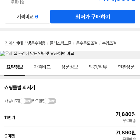
무료배송
최저가 구매하기
가격비교
6
기계식비데
/
냉온수겸용
/
플라스틱노즐
/
온수온도조절
/
수압조절
메뉴 네비게이션
요약정보
가격비교
상품정보
의견/리뷰
연관상품
쇼핑몰별 최저가
배송비포함
카드할인
71,880
원
11번가
빠른배송
무료배송
71,890
원
G마켓
빠른배송
무료배송