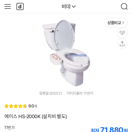
본문 바로가기
다
다나와
비데
사
검
나
이
색
와
드
메
메
상품비교
인
뉴
관
심
공
유
등록월 2002.11.
이미지출처: 11번가
리
60
개
별
4.
뷰
점
7
에이스 HS-2000K (설치비 별도)
11번가
71,880
최저
원