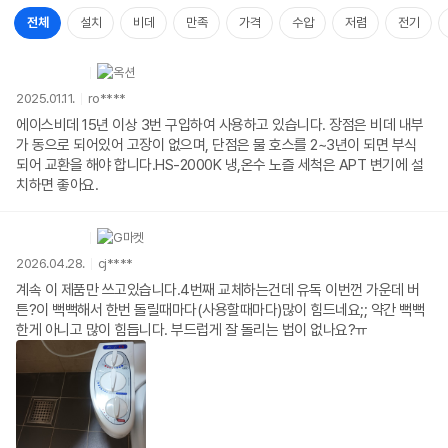
전체
설치
비데
만족
가격
수압
저렴
전기
2025.01.11.
ro****
에이스비데 15년 이상 3번 구입하여 사용하고 있습니다. 장점은 비데 내부
가 동으로 되어있어 고장이 없으며, 단점은 물 호스를 2~3년이 되면 부식
되어 교환을 해야 합니다.HS-2000K 냉,온수 노즐 세척은 APT 변기에 설
치하면 좋아요.
2026.04.28.
cj****
계속 이 제품만 쓰고있습니다.4번째 교체하는건데 유독 이번껀 가운데 버
튼?이 뻑뻑해서 한번 돌릴때마다(사용할때마다)많이 힘드네요;; 약간 뻑뻑
한게 아니고 많이 힘듭니다. 부드럽게 잘 돌리는 법이 없나요?ㅠ