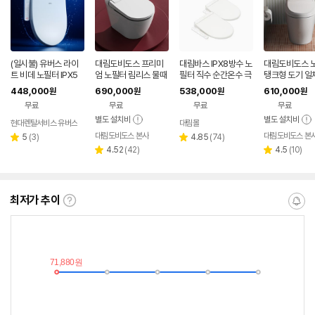
(일시불) 유버스 라이
대림도비도스 프리미
대림바스 IPX8방수 노
대림도비도스 
트 비데 노필터 IPX5
엄 노필터 림리스 물때
필터 직수 순간온수 극
탱크형 도기 일
방수 BL-15DE
걱정없는 일체형도기
초슬림 프리미엄 비데
데 자동 물내림
448,000
690,000
538,000
610,000
원
원
원
원
비데
DDS-S1900 1+1
무료
무료
무료
무료
별도 설치비
별도 설치비
현대렌탈서비스 유버스
대림몰
대림도비도스 본사
대림도비도스 본
리
리
5
(
3
)
4.85
(
74
)
별
별
뷰
리
뷰
리
4.52
(
42
)
4.5
(
10
)
점
점
별
별
수
뷰
수
뷰
점
점
수
수
최저가 추이
최
알
저
림
가
받
추
는
이
중
란?