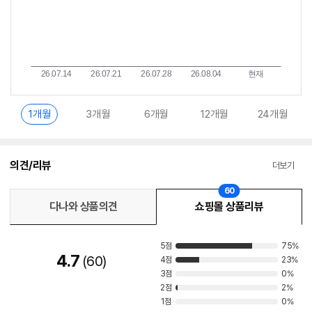
1개월
3개월
6개월
12개월
24개월
의견/리뷰
더보기
60
다나와 상품의견
쇼핑몰 상품리뷰
5점
75%
4.7
60
4점
23%
3점
0%
2점
2%
1점
0%