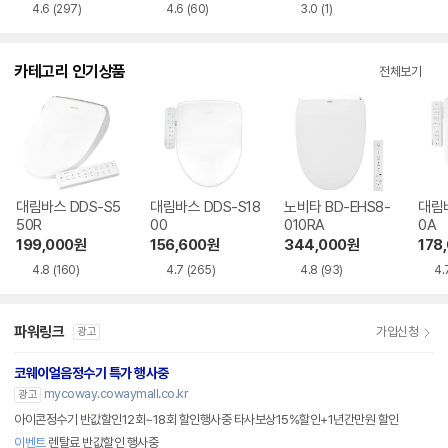
별도
4.6
(297)
4.6
(60)
3.0
(1)
카테고리 인기상품
전체보기
대림바스 DDS-S5
대림바스 DDS-S18
노비타 BD-EHS8-
대림바
50R
00
010RA
0A
199,000
원
156,600
원
344,000
원
178
4.8
(160)
4.7
(265)
4.8
(93)
4.
파워링크
가입신청
광고
코웨이얼음정수기 특가 행사중
mycoway.cowaymall.co.kr
광고
아이콘정수기 반값할인12회~18회 할인행사중 타사보상15%할인+1년간만원 할인
이벤트
렌탈료 반값할인 행사중