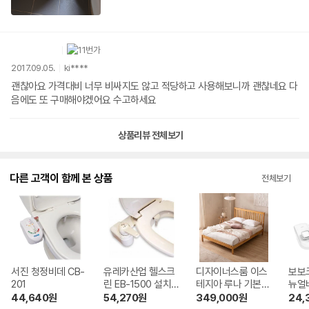
2017.09.05.
ki****
괜찮아요 가격대비 너무 비싸지도 않고 적당하고 사용해보니까 괜찮네요 다
음에도 또 구매해야겠어요 수고하세요
상품리뷰 전체보기
다른 고객이 함께 본 상품
전체보기
서진 청정비데 CB-
유레카산업 헬스크
디자이너스룸 이스
보보
201
린 EB-1500 설치
테지아 루나 기본형
뉴얼비
비 별도
원목 침대 LK 매트
D 
44,640
원
54,270
원
349,000
원
24,