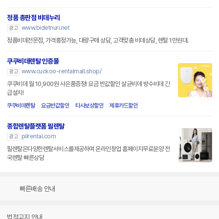
정품 총판점 비데누리
www.bidetnuri.net
광고
정품비데전문점, 가격흥정가능, 대량구매 상담, 고객맞춤 비데상담, 렌탈 1만원대.
쿠쿠비데렌탈 인증몰
www.cuckoo-rentalmall.shop/
광고
쿠쿠비데 월 10,900원 사은품증정! 요금 반값할인 살균비데 방수비데 긴
급설치!
쿠쿠비데렌탈
요금반값할인
타사보상할인
제휴카드할인
종합렌탈플랫폼 필렌탈
pilrental.com
광고
필렌탈은다양한렌탈서비스를제공하며 온라인창업 홈페이지무료분양 전
국렌탈 빠른상담
빠른배송 안내
법적고지 안내