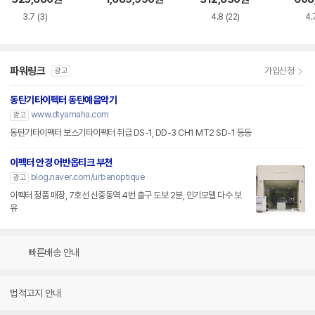
3.7
(3)
4.8
(22)
4.
파워링크
가입신청
광고
동탄기타이펙터 동탄예음악기
www.dtyamaha.com
광고
동탄기타이펙터 보스기타이펙터 취급 DS-1, DD-3 CH1 MT2 SD-1 등등
이펙터 안경 어반옵티크 부천
blog.naver.com/urbanoptique
광고
이펙터 정품 매장, 7호선 신중동역 4번 출구 도보 2분, 인기모델 다수 보
유
빠른배송 안내
법적고지 안내