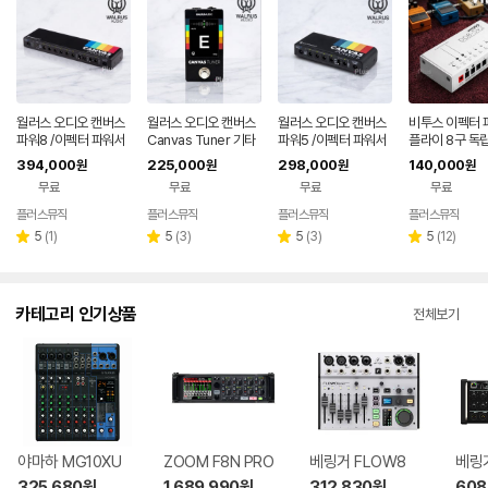
월러스 오디오 캔버스
월러스 오디오 캔버스
월러스 오디오 캔버스
비투스 이펙터 
파워8 /이펙터 파워서
Canvas Tuner 기타
파워5 /이펙터 파워서
플라이 8구 독
플라이 8구 독립접지
페달 튜너
플라이 5구 독립접지
DD8-SV2 페
394,000
225,000
298,000
140,000
원
원
원
원
페달 전원공급기
페달 전원공급기
공급기
무료
무료
무료
무료
플러스뮤직
플러스뮤직
플러스뮤직
플러스뮤직
네이버
네이버
네이버
네
페이
페이
페이
페
리
리
리
리
5
(
1
)
5
(
3
)
5
(
3
)
5
(
12
)
별
별
별
별
뷰
뷰
뷰
뷰
점
점
점
점
수
수
수
수
카테고리 인기상품
전체보기
야마하 MG10XU
ZOOM F8N PRO
베링거 FLOW8
베링거
325,680
원
1,689,990
원
312,830
원
608