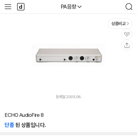
본문 바로가기
다
다나와
PA음향
사
검
나
이
색
와
드
메
메
상품비교
인
뉴
관
심
공
유
등록월 2005.06.
ECHO AudioFire 8
단종
된 상품입니다.