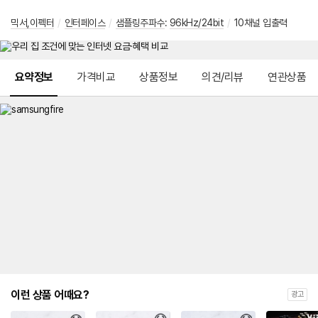
믹서,이펙터
/
인터페이스
/
샘플링주파수
:
96kHz/24bit
/
10채널 입출력
메뉴 네비게이션
요약정보
가격비교
상품정보
의견/리뷰
연관상품
이런 상품 어때요?
광고