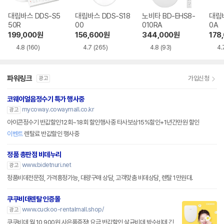
대림바스 DDS-S5
대림바스 DDS-S18
노비타 BD-EHS8-
대림바
50R
00
010RA
0A
199,000
원
156,600
원
344,000
원
178
4.8
(160)
4.7
(265)
4.8
(93)
4.
파워링크
가입신청
광고
코웨이얼음정수기 특가 행사중
mycoway.cowaymall.co.kr
광고
아이콘정수기 반값할인12회~18회 할인행사중 타사보상15%할인+1년간만원 할인
이벤트
렌탈료 반값할인 행사중
정품 총판점 비데누리
www.bidetnuri.net
광고
정품비데전문점, 가격흥정가능, 대량구매 상담, 고객맞춤 비데상담, 렌탈 1만원대.
쿠쿠비데렌탈 인증몰
www.cuckoo-rentalmall.shop/
광고
쿠쿠비데 월 10,900원 사은품증정! 요금 반값할인 살균비데 방수비데 긴