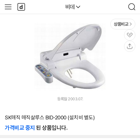
본문 바로가기
다
다나와
비데
사
검
나
이
색
와
드
메
메
상품비교
인
뉴
관
심
공
유
등록월 2003.07.
SK매직 매직살루스 BID-2000 (설치비 별도)
가격비교 중지
된 상품입니다.