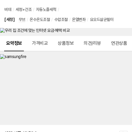
비데
/
세정+건조
/
자동노즐세척
/
[세정]
무브
/
온수온도조절
/
수압조절
/
온열변좌
/
요오드살균필터
메뉴 네비게이션
요약정보
가격비교
상품정보
의견/리뷰
연관상품