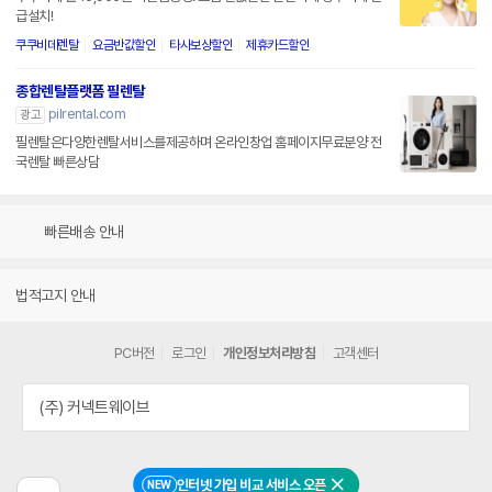
급설치!
쿠쿠비데렌탈
요금반값할인
타사보상할인
제휴카드할인
종합렌탈플랫폼 필렌탈
pilrental.com
광고
필렌탈은다양한렌탈서비스를제공하며 온라인창업 홈페이지무료분양 전
국렌탈 빠른상담
빠른배송 안내
법적고지 안내
PC버전
로그인
개인정보처리방침
고객센터
(주) 커넥트웨이브
인터넷 가입 비교 서비스 오픈
NEW