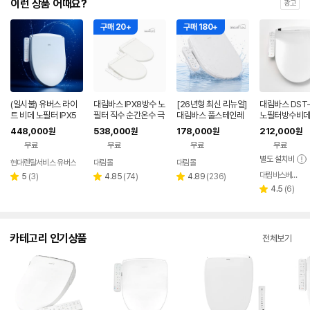
이런 상품 어때요?
광고
구매 20+
구매 180+
(일시불) 유버스 라이
대림바스 IPX8방수 노
[26년형 최신 리뉴얼]
대림바스 DST-
트 비데 노필터 IPX5
필터 직수 순간온수 극
대림바스 풀스테인레
노필터방수비데
방수 BL-15DE
초슬림 프리미엄 비데
스 노필터 방수비데 D
콘IPX7본체IP
448,000
538,000
178,000
212,000
원
원
원
원
DDS-S1900 1+1
DS-S100A
속온수기능 LE
무료
무료
무료
무료
등
별도 설치비
현대렌탈서비스 유버스
대림몰
대림몰
대림바스베스트몰
리
리
리
5
(
3
)
4.85
(
74
)
4.89
(
236
)
별
별
별
뷰
뷰
뷰
리
4.5
(
6
)
점
점
점
별
수
수
수
뷰
점
수
카테고리 인기상품
전체보기