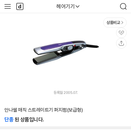
본문 바로가기
다
다나와
헤어기기
사
검
나
이
색
와
드
메
메
상품비교
인
뉴
관
심
공
유
등록월 2005.07.
안나쉘 매직 스트레이트기 퍼지펌(보급형)
단종
된 상품입니다.