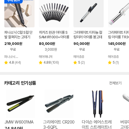
구매 80+
파나소닉 C컬 S컬 단
히카즈 원권 아이롱 S
그리에이트 티타늄 컬
그리에이트 티타
발 잘펴지는 고데기
SAM IR1000+아이롱
링미러 아이롱 봉고데
링 아이롱 TR3
꼬리빗
기 32미리(L)
219,000
80,000
90,000
145,000
원
원
원
원
무료
3,000원
무료
무료
파나소닉 공식판매점
헤어매니져
헤어츄츄
헤어츄츄
네이버
네이버
네이버
네이
페이
페이
페이
페이
리
리
리
리
4.8
(
44
)
4.88
(
106
)
5
(
2
)
5
(
1
)
별
별
별
별
뷰
뷰
뷰
뷰
점
점
점
점
수
수
수
수
카테고리 인기상품
전체보기
JMW W6001MA
그리에이트 CR200
다이슨 에어스트레
버뮤
3-6QPL
이트 스트레이트너
74,840
원