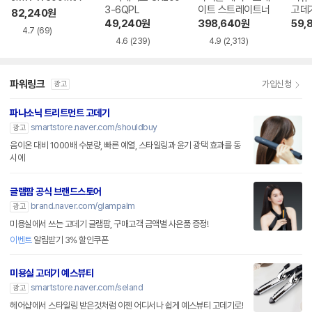
3-6QPL
이트 스트레이트너
82,240
원
49,240
원
398,640
원
59,
4.7
(69)
4.6
(239)
4.9
(2,313)
파워링크
가입신청
광고
파나소닉 트리트먼트 고데기
smartstore.naver.com/shouldbuy
광고
음이온 대비 1000배 수분량, 빠른 예열, 스타일링과 윤기 광택 효과를 동
시에
글램팜 공식 브랜드스토어
brand.naver.com/glampalm
광고
미용실에서 쓰는 고데기 글램팜, 구매고객 금액별 사은품 증정!
이벤트
알림받기 3% 할인쿠폰
미용실 고데기 예스뷰티
smartstore.naver.com/seland
광고
헤어샵에서 스타일링 받은것처럼 이젠 어디서나 쉽게 예스뷰티 고데기로!