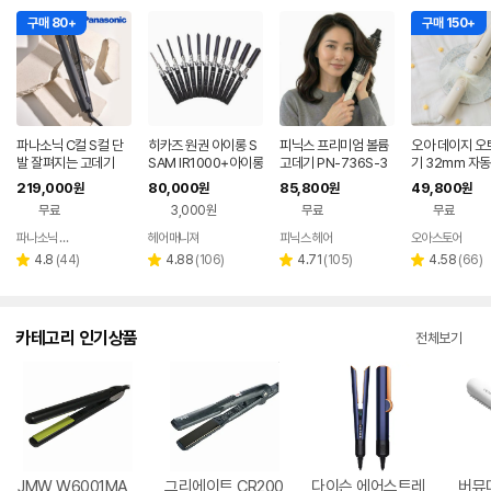
구매 80+
구매 150+
파나소닉 C컬 S컬 단
히카즈 원권 아이롱 S
피닉스 프리미엄 볼륨
오아 데이지 오
발 잘펴지는 고데기
SAM IR1000+아이롱
고데기 PN-736S-3
기 32mm 자동
꼬리빗
2 32mm 뿌리볼륨 웨
봉고데기 웨이브
219,000
80,000
85,800
49,800
원
원
원
원
이브 봉고데기
롱 롤링 헤어 
무료
3,000원
무료
무료
파나소닉 공식판매점
헤어매니져
피닉스 헤어
오아스토어
네이버
네이버
네이버
네
페이
페이
페이
페
리
리
리
리
4.8
(
44
)
4.88
(
106
)
4.71
(
105
)
4.58
(
66
)
별
별
별
별
뷰
뷰
뷰
뷰
점
점
점
점
수
수
수
수
카테고리 인기상품
전체보기
JMW W6001MA
그리에이트 CR200
다이슨 에어스트레
버뮤