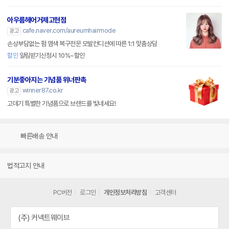
아우름헤어거제고현점
cafe.naver.com/aureumhairmode
광고
손상부담없는 펌 염색 복구전문 모발컨디션에 따른 1:1 맞춤상담
할인
알림받기신청시 10%~할인
기분좋아지는 기념품 위너판촉
winner87.co.kr
광고
고데기 특별한 기념품으로 브랜드를 빛네세요!
빠른배송 안내
법적고지 안내
PC버전
로그인
개인정보처리방침
고객센터
(주) 커넥트웨이브