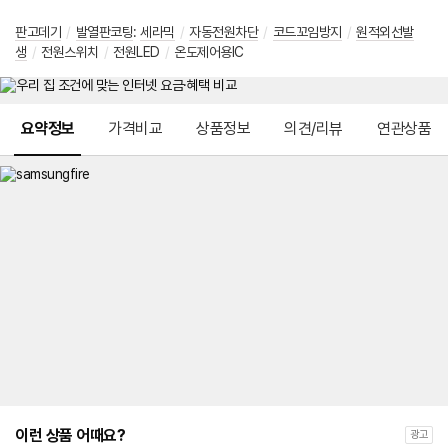
판고데기
/
발열판코팅
:
세라믹
/
자동전원차단
/
코드꼬임방지
/
원적외선발
생
/
전원스위치
/
전원LED
/
온도제어용IC
메뉴 네비게이션
요약정보
가격비교
상품정보
의견/리뷰
연관상품
이런 상품 어때요?
광고