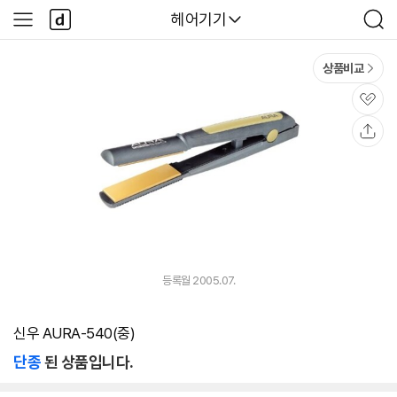
본문 바로가기
다
다나와
헤어기기
사
검
나
이
색
와
드
메
메
상품비교
인
뉴
관
심
공
유
등록월 2005.07.
신우 AURA-540(중)
단종
된 상품입니다.