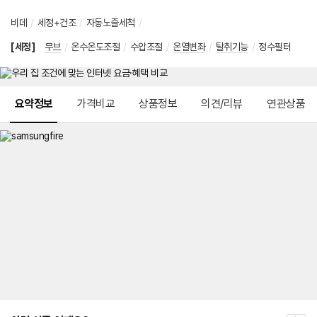
비데
/
세정+건조
/
자동노즐세척
/
[세정]
무브
/
온수온도조절
/
수압조절
/
온열변좌
/
탈취기능
/
정수필터
메뉴 네비게이션
요약정보
가격비교
상품정보
의견/리뷰
연관상품