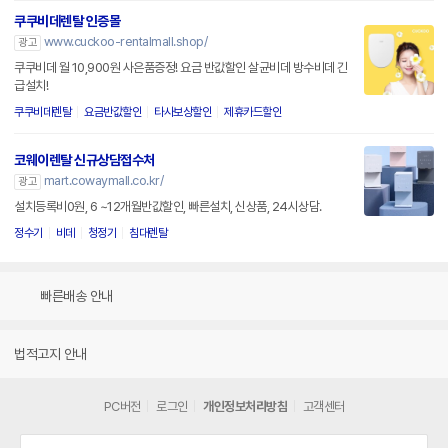
쿠쿠비데렌탈 인증몰
www.cuckoo-rentalmall.shop/
광고
쿠쿠비데 월 10,900원 사은품증정! 요금 반값할인 살균비데 방수비데 긴
급설치!
쿠쿠비데렌탈
요금반값할인
타사보상할인
제휴카드할인
코웨이렌탈 신규상담접수처
mart.cowaymall.co.kr/
광고
설치등록비0원, 6 ~12개월반값할인, 빠른설치, 신상품, 24시상담.
정수기
비데
청정기
침대렌탈
빠른배송 안내
법적고지 안내
PC버전
로그인
개인정보처리방침
고객센터