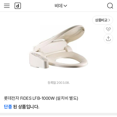
본문 바로가기
다
다나와
비데
사
검
나
이
색
와
드
메
메
상품비교
인
뉴
관
심
공
유
등록월 2003.08.
롯데전자 FiDES LFB-1000W (설치비 별도)
단종
된 상품입니다.