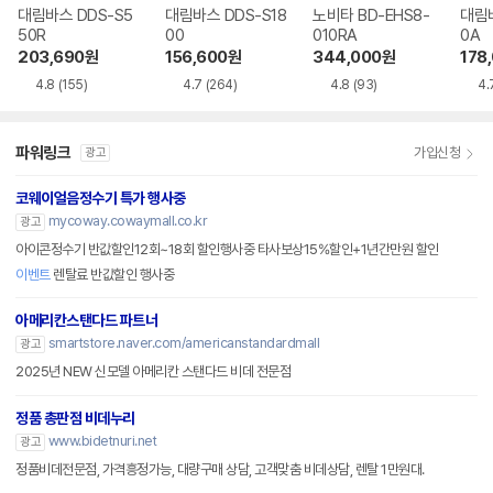
대림바스 DDS-S5
대림바스 DDS-S18
노비타 BD-EHS8-
대림바
50R
00
010RA
0A
203,690
원
156,600
원
344,000
원
178
4.8
(155)
4.7
(264)
4.8
(93)
4.
파워링크
가입신청
광고
코웨이얼음정수기 특가 행사중
mycoway.cowaymall.co.kr
광고
아이콘정수기 반값할인12회~18회 할인행사중 타사보상15%할인+1년간만원 할인
이벤트
렌탈료 반값할인 행사중
아메리칸스탠다드 파트너
smartstore.naver.com/americanstandardmall
광고
2025년 NEW 신모델 아메리칸 스탠다드 비데 전문점
정품 총판점 비데누리
www.bidetnuri.net
광고
정품비데전문점, 가격흥정가능, 대량구매 상담, 고객맞춤 비데상담, 렌탈 1만원대.