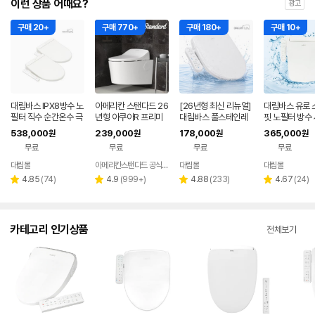
이런 상품 어때요?
광고
구매 20+
구매 770+
구매 180+
구매 10+
대림바스 IPX8방수 노
아메리칸 스탠다드 26
[26년형 최신 리뉴얼]
대림바스 유로 
필터 직수 순간온수 극
년형 아쿠아R 프리미
대림바스 풀스테인레
핏 노필터 방수
초슬림 프리미엄 비데
엄 비데 구입 무선 터치
스 노필터 방수비데 D
데 DDS-S40
538,000
239,000
178,000
365,000
원
원
원
원
DDS-S1900 1+1
리모컨 직수형 방수 노
DS-S100A
무료
무료
무료
무료
필터 없는 비대(자가설
치)
대림몰
아메리칸스탠다드 공식파트너
대림몰
대림몰
리
리
리
리
4.85
(
74
)
4.9
(
999+
)
4.88
(
233
)
4.67
(
24
)
별
별
별
별
뷰
뷰
뷰
뷰
점
점
점
점
수
수
수
수
카테고리 인기상품
전체보기