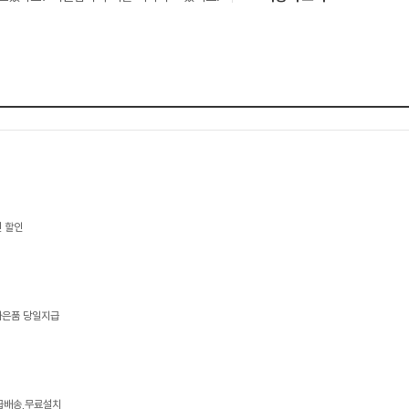
 할인
 사은품 당일지급
긴급배송,무료설치