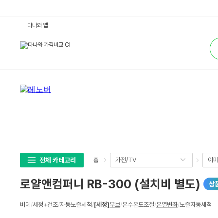
로
다나와 앱
얄
앤
통
컴
합
퍼
검
니
색
R
B
-
3
0
0
(설
치
비
별
도)
:
다
나
와
전체 카테고리
가전/TV
이미
홈
가
격
비
로얄앤컴퍼니 RB-300 (설치비 별도)
상
교
상
비데
/
세정+건조
/
자동노즐세척
/
[세정]
무브
/
온수온도조절
/
온열변좌
/
노즐자동세척
세
스