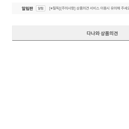
알림판
[※필독][주의사항] 상품의견 서비스 이용시 유의해 주세요
알림
잦은 오류, PC속도 잡자! PC안정화 위해 이건 꼭!
알림
다나와 상품의견