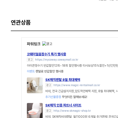
연관상품
파워링크
코웨이얼음정수기 특가 행사중
광고
https://mycoway.cowaymall.co.kr
아이콘정수기 반값할인12회~18회 할인행사중 타사보상15%할인+1년간만원
이벤트
렌탈료 반값할인 행사중
SK매직렌탈 8월 최대혜택
광고
https://www.magic-rentalmall.co.kr
비데, 전국 긴급설치지원,압도적인혜택 지원, 8월 최대혜택,
추가선물증정
무엇이든 말해보세요!
SK매직 인증 파트너 사이트
광고
http://www.skmagic-shop.kr
비데, SK매직비데렌탈, 월11000원 6개월 추가면제!,전국