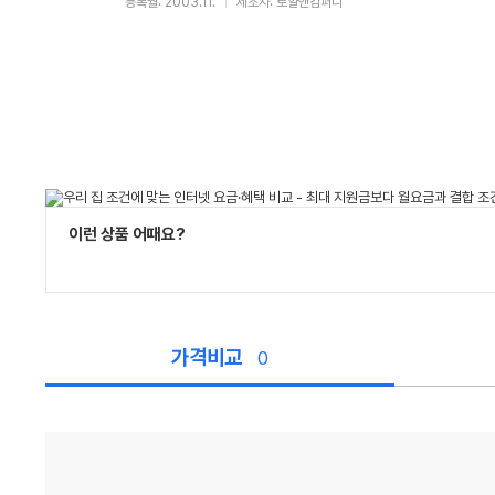
등록월: 2003.11.
제조사: 로얄앤컴퍼니
이런 상품 어때요?
가격비교
0
가
격
비
교