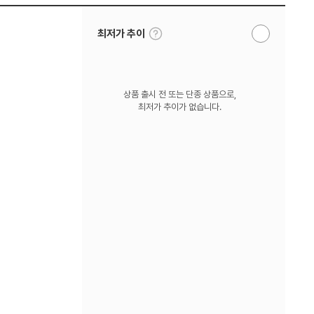
툴
최저가 추이
알
팁
림
보
받
기
기
상품 출시 전 또는 단종 상품으로,
최저가 추이가 없습니다.