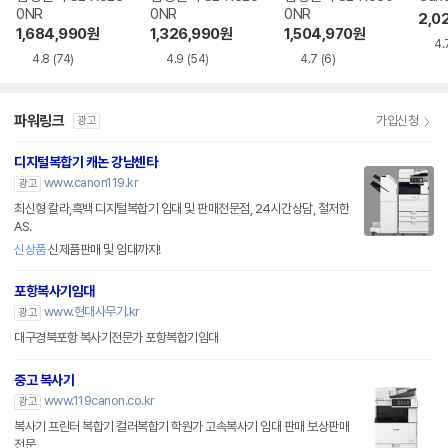
0NR
0NR
0NR
2,0
1,684,990
원
1,326,990
원
1,504,970
원
4.
4.8
(74)
4.9
(54)
4.7
(6)
파워링크
가입신청
광고
디지털복합기 캐논 강남센타
www.canon119.kr
광고
최신형 칼라,흑백 디지털복합기 임대 및 판매전문점, 24시간상담, 철저한
AS.
신상품
신제품판매 및 임대까지!
포항복사기임대
www.현대사무기.kr
광고
대구경북포항 복사기전문가 포항복합기임대
중고 복사기
www.119canon.co.kr
광고
복사기 프린터 복합기 컬러복합기 학원가 고속복사기 임대 판매 보상판매
전문