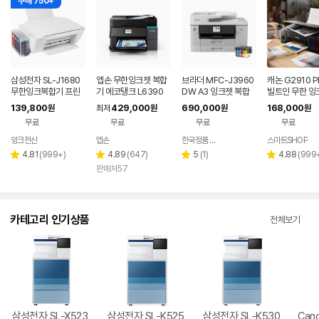
구매 750+
삼성전자 SL-J1680
엡손 무한잉크젯 복합
브라더 MFC-J3960
캐논 G2910 P
무한잉크복합기 프린
기 에코탱크 L6390
DW A3 잉크젯 복합
빌트인 무한 잉
터기 가정용 프린트기
와이파이
기 팩스 인쇄 복사 스캔
합기 가정용 프
139,800
429,000
690,000
168,000
원
최저
원
원
원
잉크젯 무한리필 컬러
자동양면인쇄 WIFI
크포함
무료
무료
무료
무료
잉크전산
엡손
한국정품 프린터몰
스마트SHOP
네이버
네이버
페이
페이
리
리
리
리
4.81
(
999+
)
4.89
(
647
)
5
(
1
)
4.88
(
999
별
별
별
별
뷰
뷰
뷰
뷰
판매처57
점
점
점
점
수
수
수
수
카테고리 인기상품
전체보기
삼성전자 SL-X523
삼성전자 SL-K525
삼성전자 SL-K530
Cano