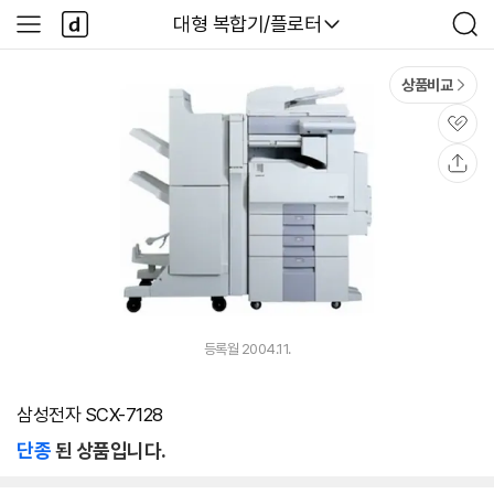
본문 바로가기
다
다나와
대형 복합기/플로터
사
검
나
이
색
와
드
메
메
상품비교
인
뉴
관
심
공
유
등록월 2004.11.
삼성전자 SCX-7128
단종
된 상품입니다.