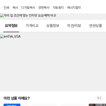
인쇄
/
복사
/
디지털복사
/
양면복사
/
자동용지
/
에너지절약
메뉴 네비게이션
요약정보
가격비교
상품정보
의견/리뷰
연관상품
이런 상품 어때요?
광고