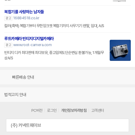
복합기를 사랑하는 남자들
16884518.co.kr
광고
컬러(흑백) 복합기부터 무한잉크젯 복합기까지 사무기기 렌탈, 임대, A/S
루트카메라 빈티지디지털카메라
www.root-camera.com
광고
빈티지 디카 최댜판매 최댜보유, 중고임에도단순변심 환불가능, 1개월무
상A/S
빠른배송 안내
법적고지 안내
PC버전
로그인
개인정보처리방침
고객센터
(주) 커넥트웨이브