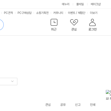
에누리
몰테일
메이크샵
서
PC견적
PC구매상담
쇼핑기획전
커뮤니티
이벤트
/
체험단
더보기
비
검
색
최근
관심
로그인
스
관심
공유
신고
인쇄