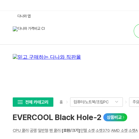
E
다나와 앱
V
E
통
R
합
C
검
O
색
O
L
B
l
a
c
k
H
o
l
e
-
2
:
다
전체 카테고리
컴퓨터/노트북/조립PC
주
홈
나
와
가
EVERCOOL Black Hole-2
상품비교
격
비
교
상
CPU 쿨러
/
공랭
/
일반형
/
팬 쿨러
/
[호환/크기]
인텔 소켓
:
소켓370
/
AMD 소켓
:
소켓A
세
스