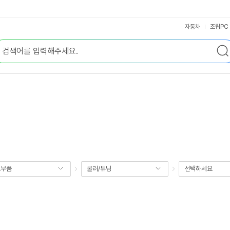
자동차
조립PC
요부품
쿨러/튜닝
선택하세요