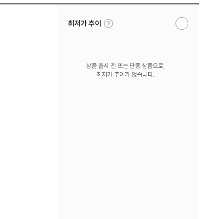
툴
최저가 추이
알
팁
림
보
받
기
기
상품 출시 전 또는 단종 상품으로,
최저가 추이가 없습니다.