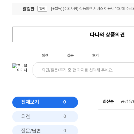
알림판
[※필독][주의사항] 상품의견 서비스 이용시 유의해 주세요
알림
잦은 오류, PC속도 잡자! PC안정화 위해 이건 꼭!
알림
다나와 상품의견
의견
질문
후기
전체보기
최신순
공감 많
0
의견
0
질문/답변
0