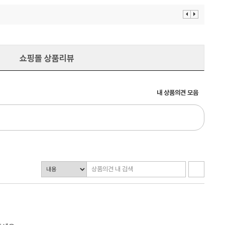
이
다
전
음
보
보
기
기
쇼핑몰 상품리뷰
내 상품의견 모음