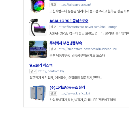
광고
https://aliexpress.com/
조립식컴퓨터 용품은 알리에서!쿨러검색하고 원하는 상품 Get
ASIAHORSE 공식스토어
광고
https://smartstore.naver.com/choi-lounge
ASIAHORSE 컴퓨터 튜닝 브랜드 입니다. 쿨러팬, 슬리빙케
주식회사 부천냉동부속
광고
http://smartstore.naver.com/bucheon-ice
콤푸 냉동부품및 냉동공구취급 제조 도소매
열교환기 히스텍
광고
http://heats.co.kr/
열교환기 제작업체, 에어쿨러, 오일쿨러,열교환기,핀튜브
(주)코리프냉동공조 칠러
광고
http://www.kref.co.kr/
산업용냉각기,칠러,냉각기,CHILLER 전문제조업체