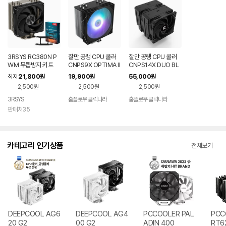
3RSYS RC380N P
잘만 공랭 CPU 쿨러
잘만 공랭 CPU 쿨러
WM 무뽑방지 키트
CNPS9X OPTIMA II
CNPS14X DUO BL
ARGB
ACK
21,800
19,900
55,000
최저
원
원
원
2,500원
2,500원
2,500원
3RSYS
홈플로우 클릭나라
홈플로우 클릭나라
판매처35
카테고리 인기상품
전체보기
DEEPCOOL AG6
DEEPCOOL AG4
PCCOOLER PAL
PCC
20 G2
00 G2
ADIN 400
RT6