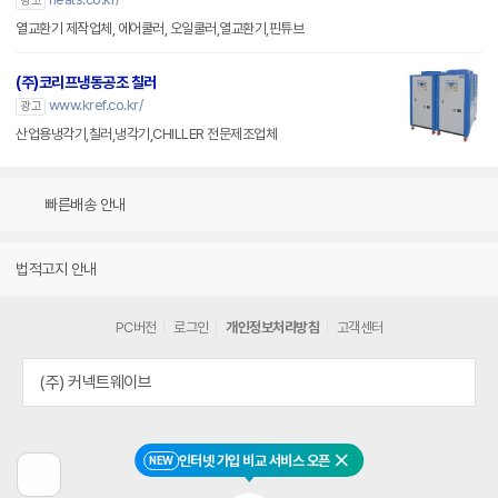
광고
열교환기 제작업체, 에어쿨러, 오일쿨러,열교환기,핀튜브
(주)코리프냉동공조 칠러
www.kref.co.kr/
광고
산업용냉각기,칠러,냉각기,CHILLER 전문제조업체
빠른배송 안내
법적고지 안내
PC버전
로그인
개인정보처리방침
고객센터
(주) 커넥트웨이브
인터넷 가입 비교 서비스 오픈
NEW
닫기
이
전