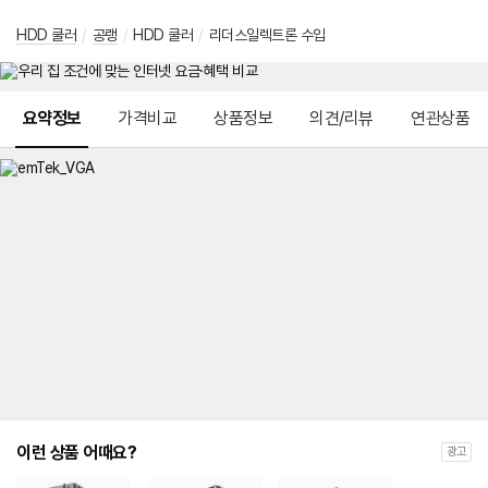
HDD 쿨러
/
공랭
/
HDD 쿨러
/
리더스일렉트론 수입
메뉴 네비게이션
요약정보
가격비교
상품정보
의견/리뷰
연관상품
이런 상품 어때요?
광고