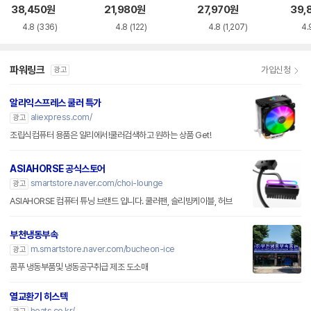
스틸
38,450
원
21,980
원
27,970
원
39,
4.8
(336)
4.8
(122)
4.8
(1,207)
4.
파워링크
가입신청
광고
알리익스프레스 쿨러 특가
aliexpress.com/
광고
조립식컴퓨터 용품은 알리에서!쿨러검색하고 원하는 상품 Get!
ASIAHORSE 공식스토어
smartstore.naver.com/choi-lounge
광고
ASIAHORSE 컴퓨터 튜닝 브랜드 입니다. 쿨러팬, 슬리빙케이블, 허브
부천냉동부속
m.smartstore.naver.com/bucheon-ice
광고
콤푸 냉동부품및 냉동공구취급 제조 도소매
열교환기 히스텍
heats.co.kr/