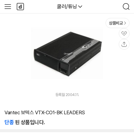
본문 바로가기
다
다나와
쿨러/튜닝
사
검
나
이
색
와
드
메
메
상품비교
인
뉴
관
심
공
유
등록월 2004.11.
Vantec 보텍스 VTX-CO1-BK LEADERS
단종
된 상품입니다.