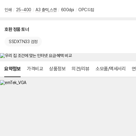
인쇄
/
25~400
/
A3 출력,스캔
/
600dpi
/
OPC드럼
호환 정품 토너
SSDXTN33 검정
메뉴 네비게이션
요약정보
가격비교
상품정보
의견/리뷰
소모품/액세서리
연