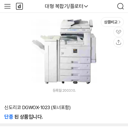
본문 바로가기
다
다나와
대형 복합기/플로터
사
검
나
이
색
와
드
메
메
상품비교
인
뉴
관
심
공
유
등록월 2003.10.
신도리코 DGWOX-1023 (토너포함)
단종
된 상품입니다.