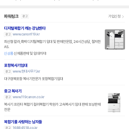
파워링크
가입신청
광고
디지털복합기 캐논 강남센타
www.canon119.kr
광고
최신형 칼라,흑백 디지털복합기 임대 및 판매전문점, 24시간상담, 철저한
AS.
신상품
신제품판매 및 임대까지!
포항복사기임대
www.현대사무기.kr
광고
대구경북포항 복사기전문가 포항복합기임대
중고 복사기
www.119canon.co.kr
광고
복사기 프린터 복합기 컬러복합기 학원가 고속복사기 임대 판매 보상판매
전문
복합기를 사랑하는 남자들
16884518.co.kr
광고