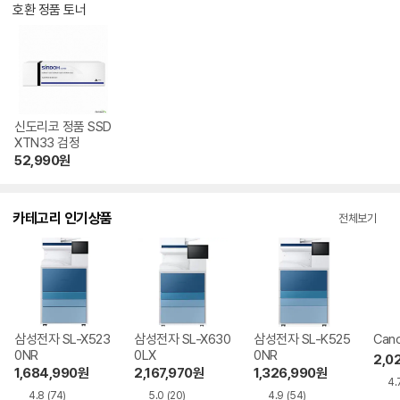
호환 정품 토너
신도리코 정품 SSD
XTN33 검정
52,990
원
카테고리 인기상품
전체보기
삼성전자 SL-X523
삼성전자 SL-X630
삼성전자 SL-K525
Cano
0NR
0LX
0NR
2,0
1,684,990
원
2,167,970
원
1,326,990
원
4.
4.8
(74)
5.0
(20)
4.9
(54)