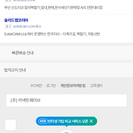
광고
부산 신도리코 칼라복합기,임대,판매,문서세단기판매및 A/S 전문대리점
솔리드캠코리아
solidcam.com/ko
광고
SolidCAM Ltd.에서 운영하는 한국지사 - 다축가공, 복합기, 자동선반
빠른배송 안내
법적고지 안내
PC버전
로그인
개인정보처리방침
고객센터
(주) 커넥트웨이브
인터넷 가입 비교 서비스 오픈
NEW
닫기
이
전