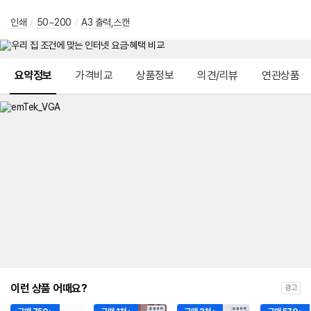
인쇄
/
50~200
/
A3 출력,스캔
메뉴 네비게이션
요약정보
가격비교
상품정보
의견/리뷰
연관상품
이런 상품 어때요?
광고