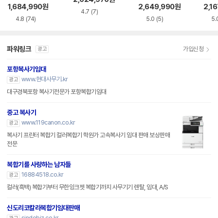
1,684,990
원
2,649,990
원
2,16
4.7
(7)
4.8
(74)
5.0
(5)
5.
파워링크
가입신청
광고
포항복사기임대
www.현대사무기.kr
광고
대구경북포항 복사기전문가 포항복합기임대
중고 복사기
www.119canon.co.kr
광고
복사기 프린터 복합기 컬러복합기 학원가 고속복사기 임대 판매 보상판매
전문
복합기를 사랑하는 남자들
16884518.co.kr
광고
컬러(흑백) 복합기부터 무한잉크젯 복합기까지 사무기기 렌탈, 임대, A/S
신도리코칼라복합기임대판매
sindobiz.co.kr