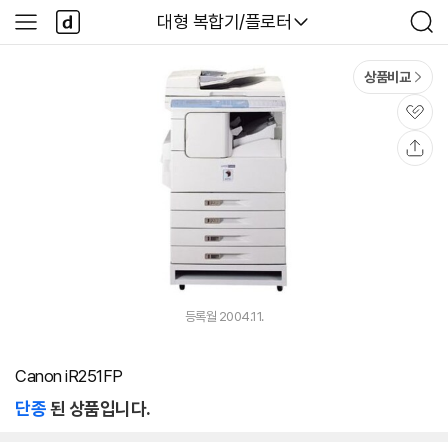
본문 바로가기
다
다나와
대형 복합기/플로터
사
검
나
이
색
와
드
메
메
상품비교
인
뉴
관
심
공
유
등록월 2004.11.
Canon iR251FP
단종
된 상품입니다.