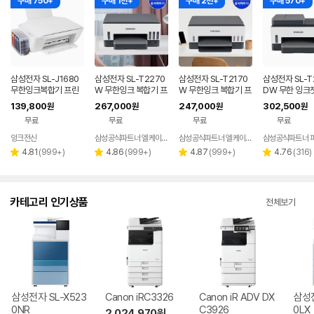
구매 750+
구매 1천+
구매 2천+
구매 570+
삼성전자 SL-J1680
삼성전자 SL-T2270
삼성전자 SL-T2170
삼성전자 SL-T
무한잉크복합기 프린
W 무한잉크 복합기 프
W 무한잉크 복합기 프
DW 무한 잉크
터기 가정용 프린트기
린터 자동양면인쇄 Wi
린터 자동양면인쇄 Wi
기 무선 프린터
139,800
267,000
247,000
302,500
원
원
원
원
잉크젯 무한리필 컬러
-Fi 잉크포함
-Fi 잉크포함
용 사무용 잉크
무료
무료
무료
무료
잉크전산
삼성공식파트너 엘케이정보
삼성공식파트너 엘케이정보
삼성공식파트너 
네이버
페이
리
리
리
리
4.81
(
999+
)
4.86
(
999+
)
4.87
(
999+
)
4.76
(
316
)
별
별
별
별
뷰
뷰
뷰
뷰
점
점
점
점
수
수
수
수
카테고리 인기상품
전체보기
삼성전자 SL-X523
Canon iRC3326
Canon iR ADV DX
삼성전
0NR
C3926
0LX
2,024,970
원