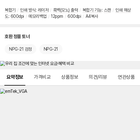
복합기
/
인쇄 방식
:
레이저
/
흑백(모노) 출력
/
복합기 기능
:
스캔
/
인쇄 해상
도
:
600dpi
/
메모리백업
/
12ppm
/
600dpi
/
A4복사
호환 정품 토너
NPG-21 검정
NPG-21
메뉴 네비게이션
요약정보
가격비교
상품정보
의견/리뷰
연관상품