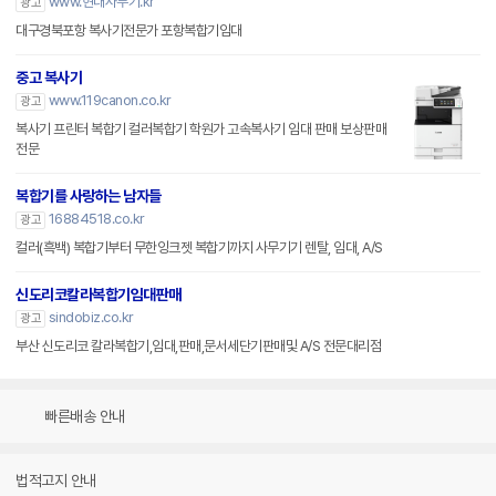
www.현대사무기.kr
광고
대구경북포항 복사기전문가 포항복합기임대
중고 복사기
www.119canon.co.kr
광고
복사기 프린터 복합기 컬러복합기 학원가 고속복사기 임대 판매 보상판매
전문
복합기를 사랑하는 남자들
16884518.co.kr
광고
컬러(흑백) 복합기부터 무한잉크젯 복합기까지 사무기기 렌탈, 임대, A/S
신도리코칼라복합기임대판매
sindobiz.co.kr
광고
부산 신도리코 칼라복합기,임대,판매,문서세단기판매및 A/S 전문대리점
빠른배송 안내
법적고지 안내