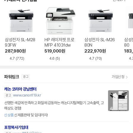
삼성전자 SL-M28
HP 레이저젯 프로
삼성전자 SL-M26
삼성전
93FW
MFP 4103fdw
80N
80
287,980
원
519,000
원
222,970
원
183
4.7
(772)
4.6
(5)
4.7
(70)
4.
파워링크
가입신청
광고
캐논 코리아 강남센터
www.canon119.kr
광고
선명한 색감에 만족하고 화질에 감동하는 캐논디지털복합기 고속출력, 고
해상도 경험!
신상품
신제품판매 및 임대까지!
포항복사기임대