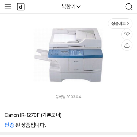
본문 바로가기
다
다나와
복합기
사
검
나
이
색
와
드
메
메
상품비교
인
뉴
관
심
공
유
등록월 2003.04.
Canon IR-1270F (기본토너)
단종
된 상품입니다.