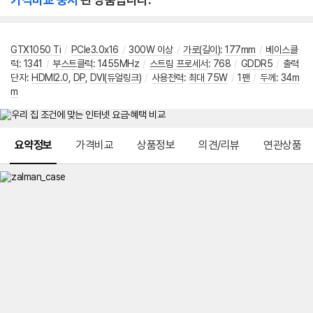
GTX1050 Ti
/
PCIe3.0x16
/
300W 이상
/
가로(길이)
:
177mm
/
베이스클
럭
:
1341
/
부스트클럭
:
1455MHz
/
스트림 프로세서
:
768
/
GDDR5
/
출력
단자
:
HDMI2.0
,
DP
,
DVI(듀얼링크)
/
사용전력
:
최대 75W
/
1팬
/
두께
:
34m
m
메뉴 네비게이션
요약정보
가격비교
상품정보
의견/리뷰
연관상품