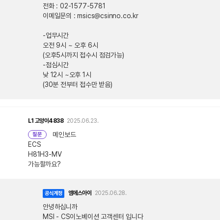
전화 : 02-1577-5781
이메일문의 : msics@csinno.co.kr
-업무시간
오전 9시 ~ 오후 6시
(오후5시까지 접수시 점검가능)
-점심시간
낮 12시 ~오후 1시
(30분 전부터 접수만 받음)
L1
고양이4838
2025.06.23.
메인보드
질문
ECS
H81H3-MV
가능할까요?
엠에스아이
2025.06.28.
공식계정
안녕하십니까
MSI - CS이노베이션 고객센터 입니다