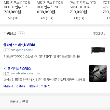
MSI 지포스 RTX 5
MSI 지포스 RTX 5
PALIT 지포스 RTX
ZOT
060 Ti 벤투스 2X
060 벤투스 2X OC
5060 Ti DUAL D
지포스
OC 플러스 D7 8G
D7 8GB
7 8GB 이엠텍
Ti T
731,980
원
638,990
원
719,020
원
719
B
D7 
5.0
(31)
4.9
(334)
4.8
(64)
4.
파워링크
가입신청
광고
알리익스프레스,NVIDIA
aliexpress.com/
광고
지포스RTX5060 쇼핑은 역시 알리! 합리적인 가격으로 만나보세요
RTX 리더스시스템즈
www.leaderssys.com
광고
고성능 컴퓨팅을 위한 RTX, 전문가를 통한 제품 컨설팅 지금 만나보세요
제품문의
견적요청
기술문의
회원가입
빠른배송 안내