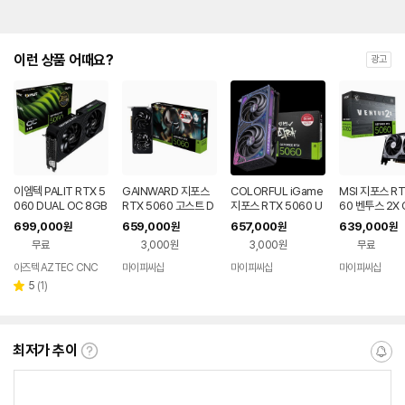
이런 상품 어때요?
광고
이엠텍 PALIT RTX 5
GAINWARD 지포스
COLORFUL iGame
MSI 지포스 RT
060 DUAL OC 8GB
RTX 5060 고스트 D
지포스 RTX 5060 U
60 벤투스 2X 
GDDR7 그래픽카드
7 8GB
LTRA DUO OC D7
7 8GB
699,000
659,000
657,000
639,000
원
원
원
원
게이밍 VGA
8GB 도우정보
무료
3,000원
3,000원
무료
아즈텍 AZTEC CNC
마이피씨샵
마이피씨샵
마이피씨샵
리
5
(
1
)
별
뷰
점
수
최저가 추이
최
알
저
림
가
받