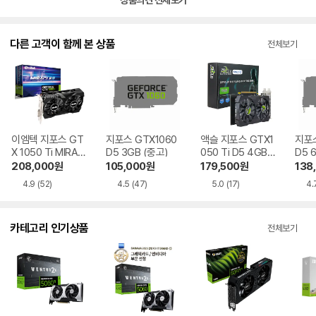
상품의견 전체보기
다른 고객이 함께 본 상품
전체보기
이엠텍 지포스 GT
지포스 GTX1060
액슬 지포스 GTX1
지포스
X 1050 Ti MIRAC
D5 3GB (중고)
050 Ti D5 4GB
D5 
LE II D5 4GB
에즈윈
208,000
원
105,000
원
179,500
원
138
4.9
(52)
4.5
(47)
5.0
(17)
4.
카테고리 인기상품
전체보기