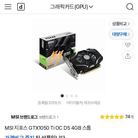
본문 바로가기
다
다나와
그래픽카드(GPU)
사
검
나
이
색
와
드
메
메
상품비교
인
뉴
대량구매
관
심
공
유
1
2
3
4
등록월 2016.11.
이미지출처: 제조사제공
리
74
MSI 브랜드로그
개
브랜드로그
별
4.
뷰
점
8
MSI 지포스 GTX1050 Ti OC D5 4GB 스톰
가격비교 중지
된 상품입니다.