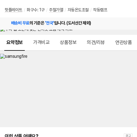
핫플레이트
/
화구수: 1구
/
주철가열
/
자동온도조절
/
작동램프
배송비 무료
의 기준은
'전국'
입니다. (도서산간 제외)
메뉴 네비게이션
요약정보
가격비교
상품정보
의견/리뷰
연관상품
이런 상품 어때요?
광고