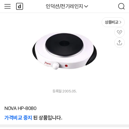
본문 바로가기
다
다나와
인덕션/전기레인지
사
검
나
이
색
와
드
메
메
상품비교
인
뉴
관
심
공
유
등록월 2005.05.
NOVA HP-8080
가격비교 중지
된 상품입니다.