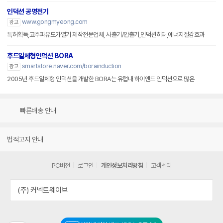
인덕션 공명전기
www.gongmyeong.com
광고
특허획득,고주파유도가열기 제작전문업체, 사출기/압출기,인덕션히터,에너지절감효과
후드일체형인덕션 BORA
smartstore.naver.com/borainduction
광고
2005년 후드일체형 인덕션을 개발한 BORA는 유럽내 하이엔드 인덕션으로 많은
빠른배송 안내
법적고지 안내
PC버전
로그인
개인정보처리방침
고객센터
(주) 커넥트웨이브