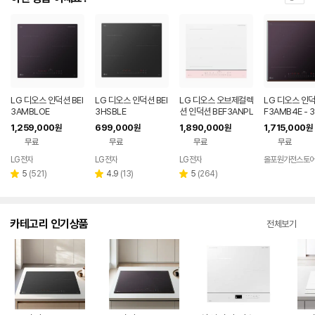
LG 디오스 인덕션 BEI
LG 디오스 인덕션 BEI
LG 디오스 오브제컬렉
LG 디오스 인덕
3AMBLOE
3HSBLE
션 인덕션 BEF3ANPL
F3AMB4E - 
E
이드존
1,259,000
699,000
1,890,000
1,715,000
원
원
원
원
무료
무료
무료
무료
LG전자
LG전자
LG전자
올포원가전스토
리
리
리
5
(
521
)
4.9
(
13
)
5
(
264
)
별
별
별
뷰
뷰
뷰
점
점
점
수
수
수
카테고리 인기상품
전체보기