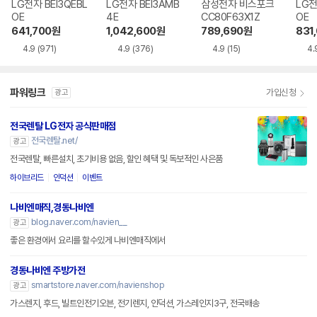
LG전자 BEI3QEBL
LG전자 BEI3AMB
삼성전자 비스포크
LG전
OE
4E
CC80F63X1Z
OE
641,700
원
1,042,600
원
789,690
원
831
4.9
(971)
4.9
(376)
4.9
(15)
4.
파워링크
가입신청
광고
전국렌탈 LG전자 공식판매점
전국렌탈.net/
광고
전국렌탈, 빠른설치, 초기비용 없음, 할인 혜택 및 독보적인 사은품
하이브리드
인덕션
이벤트
나비엔매직,경동나비엔
blog.naver.com/navien__
광고
좋은 환경에서 요리를 할수있게 나비엔매직에서
경동나비엔 주방가전
smartstore.naver.com/navienshop
광고
가스렌지, 후드, 빌트인전기오븐, 전기렌지, 인덕션, 가스레인지3구, 전국배송