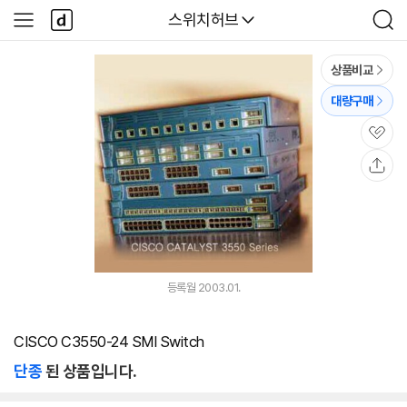
본문 바로가기
다
다나와
스위치허브
사
검
나
이
색
와
드
메
메
상품비교
인
뉴
대량구매
관
심
공
유
등록월 2003.01.
CISCO C3550-24 SMI Switch
단종
된 상품입니다.