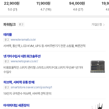
브
브
브
22,900
원
11,900
원
94,000
원
19,
5.0
(21)
4.7
(116)
4.6
(27)
4.
파워링크
가입신청
광고
테라몰
www.teramall.co.kr
광고
서버랙, 통신랙, LCD KVM, UPS 등 서버주변기기 전문 쇼핑몰, 빠른견적
넷기어수입사 네트워크솔루션
www.netopian.co.kr/
광고
비용효율적인 스위치 관리형 스마트스위치 POE스위치 무선AP 넷기어
수입사
허브랙, 서버랙 유통 판매
smartstore.naver.com/ysshop1
광고
19인치 규격준수 허브랙, 서버랙 견적 문의
아이피타임 새론장터