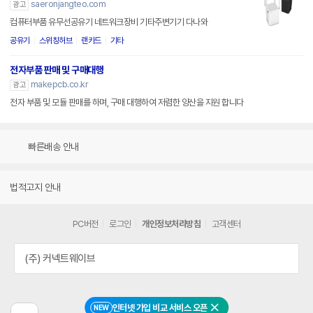
saeronjangteo.com
광고
컴퓨터부품 유무선공유기 네트워크장비 기타주변기기 다나와
공유기
스위칭허브
랜카드
기타
전자부품 판매 및 구매대행
makepcb.co.kr
광고
전자 부품 및 모듈 판매를 하며, 구매 대행하여 저렴한 양산을 지원 합니다
빠른배송 안내
법적고지 안내
PC버전
로그인
개인정보처리방침
고객센터
(주) 커넥트웨이브
인터넷 가입 비교 서비스 오픈
NEW
닫기