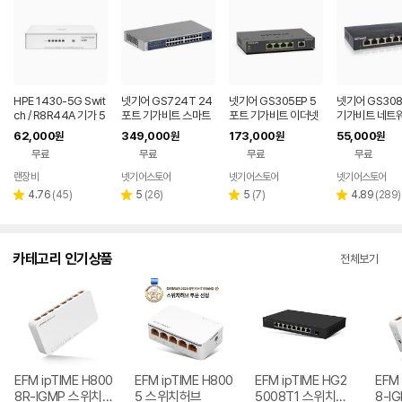
HPE 1430-5G Swit
넷기어 GS724T 24
넷기어 GS305EP 5
넷기어 GS308
ch / R8R44A 기가 5
포트 기가비트 스마트
포트 기가비트 이더넷
기가비트 네트워
포트 스위치 (JH327A
매니지드 스위치 허브
PoE+ 스마트스위치 6
터넷 스위칭 허
62,000
349,000
173,000
55,000
원
원
원
원
후속)
2xSFP
3W
사 이더넷 스위
무료
무료
무료
무료
랜장비
넷기어스토어
넷기어스토어
넷기어스토어
네이버
네이버
페이
페이
리
리
리
리
4.76
(
45
)
5
(
26
)
5
(
7
)
4.89
(
289
)
별
별
별
별
뷰
뷰
뷰
뷰
점
점
점
점
수
수
수
수
카테고리 인기상품
전체보기
EFM ipTIME H800
EFM ipTIME H800
EFM ipTIME HG2
EFM 
8R-IGMP 스위치허
5 스위치허브
5008T1 스위치허
8-I