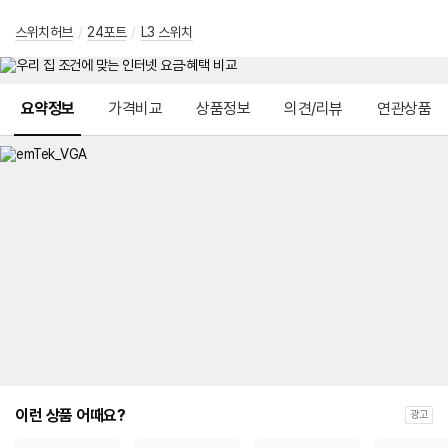
스위치허브
/
24포트
/
L3 스위치
메뉴 네비게이션
요약정보
가격비교
상품정보
의견/리뷰
연관상품
이런 상품 어때요?
광고