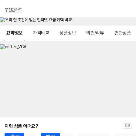
무선랜카드
메뉴 네비게이션
요약정보
가격비교
상품정보
의견/리뷰
연관상품
이런 상품 어때요?
광고