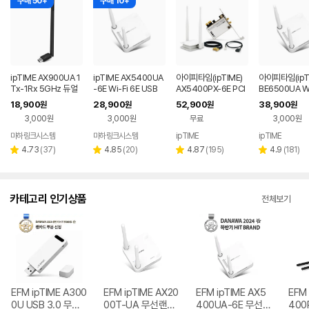
구매 50+
구매 10+
ipTIME AX900UA 1
ipTIME AX5400UA
아이피타임(ipTIME)
아이피타임(ipT
Tx-1Rx 5GHz 듀얼
-6E Wi-Fi 6E USB
AX5400PX-6E PCI
BE6500UA Wi
밴드 지원 USB 무선랜
무선랜카드 화이트
타입 무선랜카드 기가
USB 무선랜카
18,900
28,900
52,900
38,900
원
원
원
원
카드
비트 와이파이6
3,000원
3,000원
무료
3,000원
마하링크시스템
마하링크시스템
ipTIME
ipTIME
리
리
리
리
4.73
(
37
)
4.85
(
20
)
4.87
(
195
)
4.9
(
181
)
별
별
별
별
뷰
뷰
뷰
뷰
점
점
점
점
수
수
수
수
카테고리 인기상품
전체보기
EFM ipTIME A300
EFM ipTIME AX20
EFM ipTIME AX5
EFM 
0U USB 3.0 무선
00T-UA 무선랜카
400UA-6E 무선랜
400