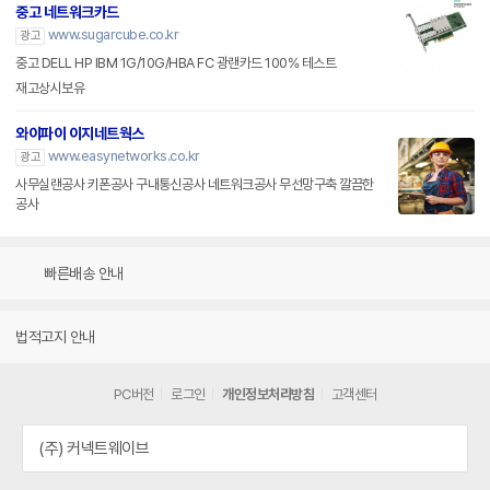
중고 네트워크카드
www.sugarcube.co.kr
광고
중고 DELL HP IBM 1G/10G/HBA FC 광랜카드 100% 테스트
재고상시보유
와이파이 이지네트웍스
www.easynetworks.co.kr
광고
사무실랜공사 키폰공사 구내통신공사 네트워크공사 무선망구축 깔끔한
공사
빠른배송 안내
법적고지 안내
PC버전
로그인
개인정보처리방침
고객센터
(주) 커넥트웨이브