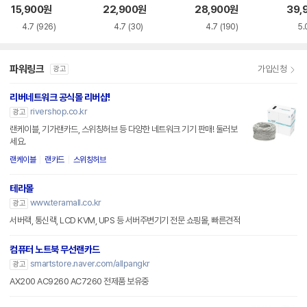
랜카드
드
카드
15,900
원
22,900
원
28,900
원
39,
4.7
(926)
4.7
(30)
4.7
(190)
5.
파워링크
가입신청
광고
리버네트워크 공식몰 리버샵!
rivershop.co.kr
광고
랜케이블, 기가랜카드, 스위칭허브 등 다양한 네트워크 기기 판매! 둘러보
세요.
랜케이블
랜카드
스위칭허브
테라몰
www.teramall.co.kr
광고
서버랙, 통신랙, LCD KVM, UPS 등 서버주변기기 전문 쇼핑몰, 빠른견적
컴퓨터 노트북 무선랜카드
smartstore.naver.com/allpangkr
광고
AX200 AC9260 AC7260 전제품 보유중