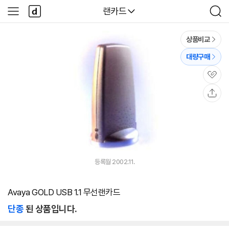
본문 바로가기
다
다나와
랜카드
사
검
나
이
색
와
드
메
메
상품비교
인
뉴
대량구매
관
심
공
유
등록월 2002.11.
Avaya GOLD USB 1.1 무선랜카드
단종
된 상품입니다.