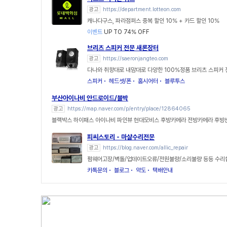
광고
https://department.lotteon.com
캐나다구스, 파라점퍼스 중복 할인 10% + 카드 할인 10%
이벤트
UP TO 74% OFF
브리츠 스피커 전문 새론장터
광고
https://saeronjangteo.com
다나와 취향대로 내맘대로 다양한 100%정품 브리츠 스피커
스피커
헤드셋/폰
홈시어터
블루투스
부산아이나비 안드로이드/블박
광고
https://map.naver.com/p/entry/place/12864065
블랙박스 하이패스 아이나비 파인뷰 현대모비스 후방카메라 전방카메라 후방
피씨스토리 - 마샬수리전문
광고
https://blog.naver.com/allic_repair
펌웨어고장/벽돌/업데이트오류/전원불량/소리불량 등등 수리
카톡문의
블로그
약도
택배안내