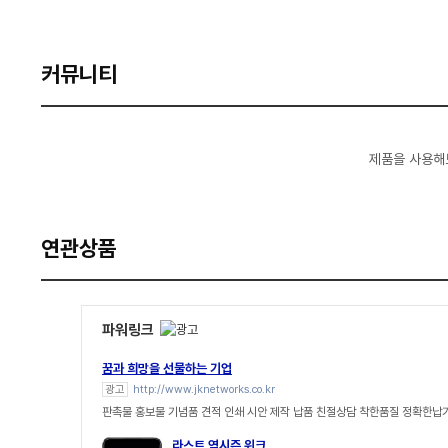
커뮤니티
제품을 사용해
연관상품
파워링크
꿈과 희망을 선물하는 기업
광고
http://www.jknetworks.co.kr
판촉물 홍보물 기념품 견적 인쇄 시안 제작 납품 친절상담 착한품질 정확한납
라스트 역시즌 위크