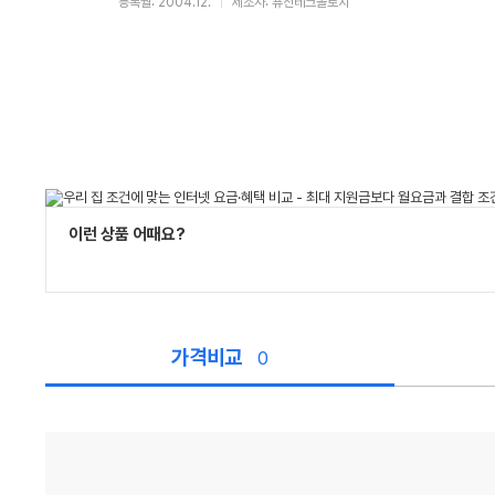
등록월: 2004.12.
제조사: 퓨전테크놀로지
이런 상품 어때요?
가격비교
0
가
격
비
교