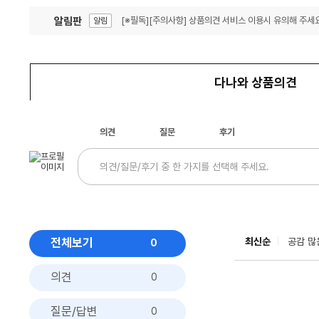
알림판
[※필독][주의사항] 상품의견 서비스 이용시 유의해 주세요
알림
잦은 오류, PC속도 잡자! PC안정화 위해 이건 꼭!
알림
다나와 상품의견
의견
질문
후기
전체보기
최신순
공감 많
0
의견
0
질문/답변
0