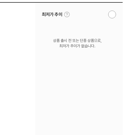
툴
최저가 추이
알
팁
림
보
받
기
기
상품 출시 전 또는 단종 상품으로,
최저가 추이가 없습니다.