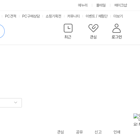
에누리
몰테일
메이크샵
서
PC견적
PC구매상담
쇼핑기획전
커뮤니티
이벤트
/
체험단
더보기
비
검
색
최근
관심
로그인
스
관심
공유
신고
인쇄