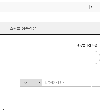
이
다
전
음
보
보
기
기
쇼핑몰 상품리뷰
내 상품의견 모음