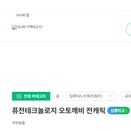
퓨
다나와 앱
전
테
통
크
합
놀
검
로
색
지
오
토
깨
비
전
캐
릭
:
다
나
와
가
격
비
전체 카테고리
컴퓨터/노트북/조립PC
공유
홈
교
퓨전테크놀로지 오토깨비 전캐릭
상품비교
상
주변용품
세
스