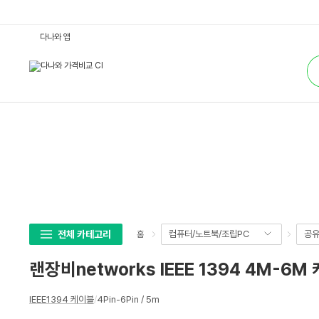
랜
다나와 앱
장
비
통
n
합
e
검
t
색
w
o
r
k
s
I
E
E
E
1
3
9
4
4
M
전체 카테고리
컴퓨터/노트북/조립PC
공유
홈
-
6
M
랜장비networks IEEE 1394 4M-6M
케
이
블
상
5
IEEE1394 케이블
/
4Pin-6Pin / 5m
세
m
:
스