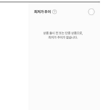
툴
최저가 추이
알
팁
림
보
받
기
기
상품 출시 전 또는 단종 상품으로,
최저가 추이가 없습니다.