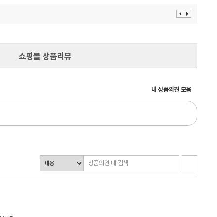
이
다
전
음
보
보
기
기
쇼핑몰 상품리뷰
내 상품의견 모음