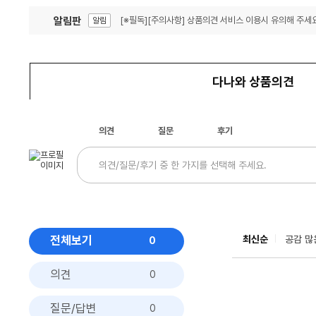
알림판
[※필독][주의사항] 상품의견 서비스 이용시 유의해 주세요
알림
잦은 오류, PC속도 잡자! PC안정화 위해 이건 꼭!
알림
다나와 상품의견
의견
질문
후기
전체보기
최신순
공감 많
0
의견
0
질문/답변
0