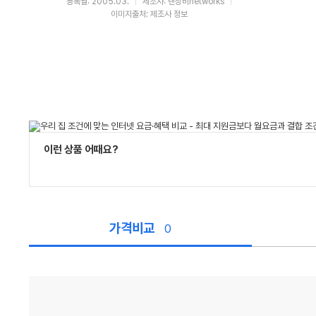
등록월: 2005.03.
제조사: 랜장비networks
이미지출처: 제조사 정보
이런 상품 어때요?
가격비교
0
가
격
비
교