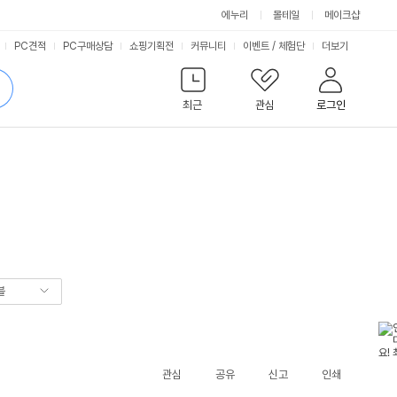
에누리
몰테일
메이크샵
서
PC견적
PC구매상담
쇼핑기획전
커뮤니티
이벤트
/
체험단
더보기
비
검
색
최근
관심
로그인
스
블
관심
공유
신고
인쇄