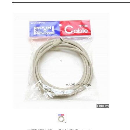
다
펙
나
와
가
격
비
교