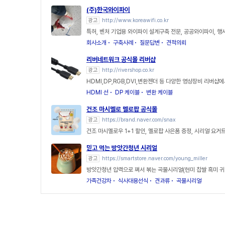
(주)한국와이파이
광고
http://www.koreawifi.co.kr
특허, 벤처 기업용 와이파이 설계구축 전문, 공공와이파이, 행사,
회사소개
구축사례
질문답변
견적의뢰
리버네트워크 공식몰 리버샵
광고
http://rivershop.co.kr
HDMI,DP,RGB,DVI,변환젠더 등 다양한 영상장비 리버샵
HDMI 선
DP 케이블
변환 케이블
건조 마시멜로 멜로팝 공식몰
광고
https://brand.naver.com/snax
건조 마시멜로우 1+1 할인, 멜로팝 사은품 증정, 시리얼 요거
믿고 먹는 방앗간청년 시리얼
광고
https://smartstore.naver.com/young_miller
방앗간청년 압력으로 쪄서 볶는 곡물시리얼(현미 찹쌀 흑미 
가족건강차
식사대용선식
견과류
곡물시리얼