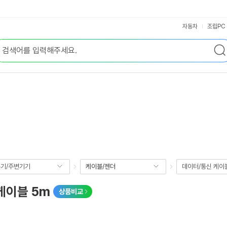
자동차
조립PC
기/주변기기
케이블/젠더
데이터/통신 케이
 케이블 5m
상품비교