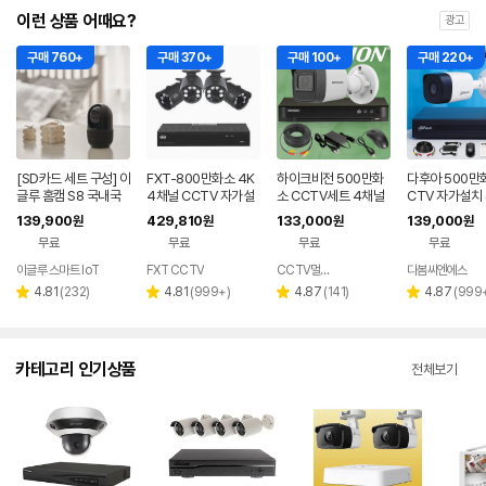
이런 상품 어때요?
광고
구매 760+
구매 370+
구매 100+
구매 220+
[SD카드 세트 구성] 이
FXT-800만화소 4K
하이크비전 500만화
다후아 500만
글루 홈캠 S8 국내국
4채널 CCTV 자가설
소 CCTV세트 4채널
CTV 자가설치
산서버 아기 홈카메라
치 세트 미니 국산 카메
실내실외 자가설치 스
실외 가정용 스
139,900
429,810
133,000
139,000
원
원
원
원
CCTV AI 베이비캠
라 실외4개
마트폰어플 매장 가정
매장 야외 4채
무료
무료
무료
무료
사무실
카메라
이글루 스마트 IoT
FXT CCTV
CCTV멀티샵
다봄씨엔에스
네이버
페이
리
리
리
리
4.81
(
232
)
4.81
(
999+
)
4.87
(
141
)
4.87
(
999
별
별
별
별
뷰
뷰
뷰
뷰
점
점
점
점
수
수
수
수
카테고리 인기상품
전체보기