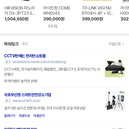
HIKVISION 파노라
라이트컴 COMS
TP-LINK VIGI NV
라이트
믹 DS-2PT33 ST
WN004S
R1104H-4P + VIG
H00
COM + Pro Serie
I C340i
1,004,650
원
390,000
원
399,000
원
302
s DS-7604NI ST
3.0
(1)
COM
파워링크
가입신청
광고
CCTV판매는 천리안쇼핑몰
smartstore.naver.com/cctvallshop
광고
CCTV세트, 자가설치패키지, 묶음할인, 고화질CCTV, 초저가CCTV, 사
은행사
파격이벤트! 놓치면 손해!
국토부선정 스마트안전강소기업
www.sd365.co.kr
광고
설치 1분! 실시간 현장모니터링, 전국 지사운영, 당일 무료상담
홈페이지
제품자료
제품문의