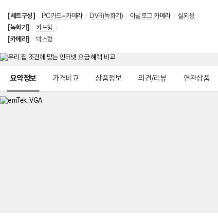
[세트구성]
PC카드+카메라
/
DVR(녹화기)
/
아날로그 카메라
/
실외용
/
[녹화기]
카드형
/
[카메라]
박스형
메뉴 네비게이션
요약정보
가격비교
상품정보
의견/리뷰
연관상품