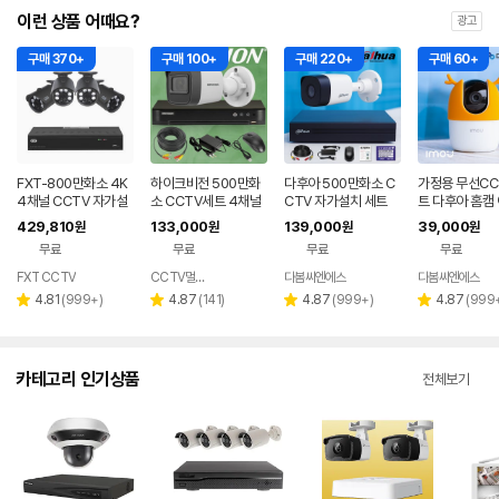
이런 상품 어때요?
광고
구매 370+
구매 100+
구매 220+
구매 60+
FXT-800만화소 4K
하이크비전 500만화
다후아 500만화소 C
가정용 무선CC
4채널 CCTV 자가설
소 CCTV세트 4채널
CTV 자가설치 세트
트 다후아 홈캠
치 세트 미니 국산 카메
실내실외 자가설치 스
실외 가정용 스마트폰
레인저2 아기 
429,810
133,000
139,000
39,000
원
원
원
원
라 실외4개
마트폰어플 매장 가정
매장 야외 4채널 감시
라 강아지CCT
무료
무료
무료
무료
사무실
카메라
FXT CCTV
CCTV멀티샵
다봄씨엔에스
다봄씨엔에스
네이버
페이
리
리
리
리
4.81
(
999+
)
4.87
(
141
)
4.87
(
999+
)
4.87
(
999
별
별
별
별
뷰
뷰
뷰
뷰
점
점
점
점
수
수
수
수
카테고리 인기상품
전체보기