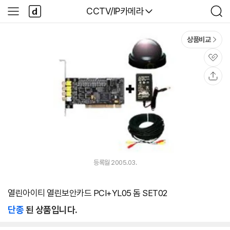
본문 바로가기
다
다나와
CCTV/IP카메라
사
검
나
이
색
와
드
메
메
상품비교
인
뉴
관
심
공
유
등록월 2005.03.
열린아이티 열린보안카드 PCI+YL05 돔 SET02
단종
된 상품입니다.