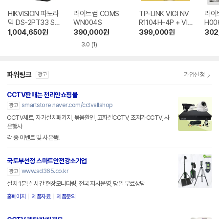
HIKVISION 파노라
라이트컴 COMS
TP-LINK VIGI NV
라이트
믹 DS-2PT33 ST
WN004S
R1104H-4P + VIG
H00
COM + Pro Serie
I C340i
1,004,650
원
390,000
원
399,000
원
302
s DS-7604NI ST
3.0
(1)
COM
파워링크
가입신청
광고
CCTV판매는 천리안쇼핑몰
smartstore.naver.com/cctvallshop
광고
CCTV세트, 자가설치패키지, 묶음할인, 고화질CCTV, 초저가CCTV, 사
은행사
각 종 이벤트 및 사은품!
국토부선정 스마트안전강소기업
www.sd365.co.kr
광고
설치 1분! 실시간 현장모니터링, 전국 지사운영, 당일 무료상담
홈페이지
제품자료
제품문의