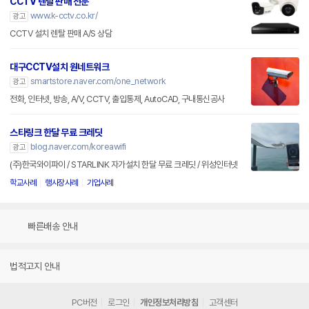
CCTV 렌탈 판매 전문
www.k-cctv.co.kr/
광고
CCTV 설치 렌탈 판매 A/S 상담
대구CCTV설치 원네트워크
smartstore.naver.com/one_network
광고
전화, 인터넷, 방송, A/V, CCTV, 출입통제, AutoCAD, 구내통신공사
스타링크 한달 무료 크레딧
blog.naver.com/koreawifi
광고
(주)한국와이파이 / STARLINK 자가설치 한달 무료 크레딧 / 위성인터넷
학교사례
행사장사례
기업사례
빠른배송 안내
법적고지 안내
PC버전
로그인
개인정보처리방침
고객센터