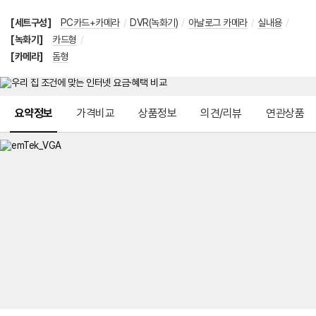
[세트구성]
PC카드+카메라
/
DVR(녹화기)
/
아날로그 카메라
/
실내용
/
[녹화기]
카드형
/
[카메라]
돔형
메뉴 네비게이션
요약정보
가격비교
상품정보
의견/리뷰
연관상품