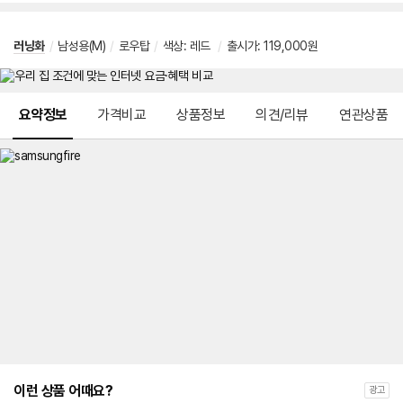
러닝화
/
남성용(M)
/
로우탑
/
색상: 레드
/
출시가: 119,000원
메뉴 네비게이션
요약정보
가격비교
상품정보
의견/리뷰
연관상품
이런 상품 어때요?
광고