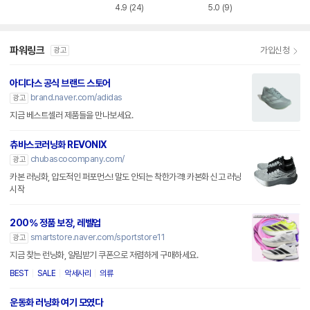
4.9
(24)
5.0
(9)
파워링크
가입신청
광고
아디다스 공식 브랜드 스토어
brand.naver.com/adidas
광고
지금 베스트셀러 제품들을 만나보세요.
츄바스코러닝화 REVONIX
chubascocompany.com/
광고
카본 러닝화, 압도적인 퍼포먼스! 말도 안되는 착한가격! 카본화 신고 러닝
시작
200% 정품 보장, 레벨업
smartstore.naver.com/sportstore11
광고
지금 찾는 런닝화, 알림받기 쿠폰으로 저렴하게 구매하세요.
BEST
SALE
악세사리
의류
운동화 러닝화 여기 모였다