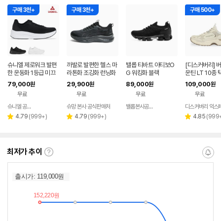
구매 3천+
구매 3천+
구매 500+
슈니엘 제로워크 발편
까발로 발편한 헬스 마
밸롭 티바트 아티보O
[디스커버리] 버
한 운동화 1등급 미끄
라톤화 조깅화 런닝화
G 워킹화 블랙
운틴 LT 10종 
럼방지 키높이 런닝화
쿠션 운동화 CA005
SH4111N [
79,000
29,900
89,000
109,000
원
원
원
원
동화,발편한운동
무료
무료
무료
무료
슈니엘 공식 온라인스토어
슈망 본사 공식판매처
밸롭본사공식몰
디스커버리 익스
네이버
네이버
페이
페이
리
리
리
4.79
(
999+
)
4.79
(
999+
)
4.85
(
999
별
별
별
뷰
뷰
뷰
점
점
점
수
수
수
최저가 추이
최
알
저
림
가
받
추
는
이
중
란?