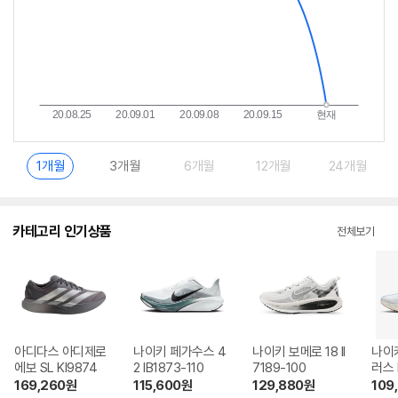
1개월
3개월
6개월
12개월
24개월
카테고리 인기상품
전체보기
아디다스 아디제로
나이키 페가수스 4
나이키 보메로 18 II
나이
에보 SL KI9874
2 IB1873-110
7189-100
러스 
01
169,260
원
115,600
원
129,880
원
109