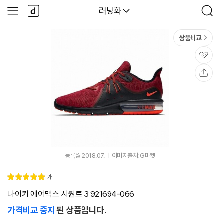
본문 바로가기
다
다나와
러닝화
사
검
나
이
색
와
드
메
메
상품비교
인
뉴
관
심
공
유
등록월 2018.07.
이미지출처: G마켓
리
개
별
5.
뷰
점
0
나이키 에어맥스 시퀀트 3 921694-066
가격비교 중지
된 상품입니다.