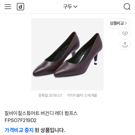
본문 바로가기
다
다나와
구두
사
검
나
이
색
와
드
메
메
상품비교
인
뉴
관
심
공
유
등록월 2018.07.
이미지출처: 신세계몰
질바이질스튜어트 버건디 레더 펌프스
FPSO7F219D2
가격비교 중지
된 상품입니다.