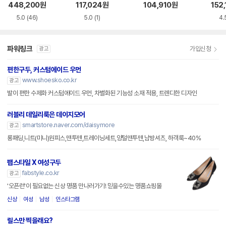
WT
S10
448,200
원
117,024
원
104,910
원
152,
5.0
(46)
5.0
(1)
4.
파워링크
가입신청
광고
편한구두, 커스텀에이드 우먼
www.shoesko.co.kr
광고
발이 편한 수제화 커스텀에이드 우먼, 차별화된 기능성 소재 적용, 트렌디한 디자인
러블리 데일리룩은 데이지모어
smartstore.naver.com/daisymore
광고
롱패딩,니트(미니)원피스,맨투맨,트레이닝세트,양털맨투맨,남방셔츠, 하객룩~40%
팹스타일 X 여성구두
fabstyle.co.kr
광고
'오픈런'이 필요없는 신상 명품 만나러가기! 믿을수있는 명품쇼핑몰
신상
여성
남성
인스타그램
릴스만 찍을래요?