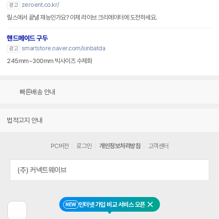
zeroent.co.kr/
광고
릴스에서 끝낼 재능인가요? 이제 라이브 크리에이터에 도전하세요.
핸드메이드 구두
smartstore.naver.com/sinbatda
광고
245mm~300mm 빅사이즈 수제화
빠른배송 안내
법적고지 안내
PC버전
로그인
개인정보처리방침
고객센터
(주) 커넥트웨이브
인터넷 가입 비교 서비스 오픈
NEW
닫기
이