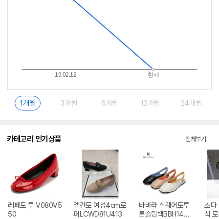
1개월
3개월
6개월
12개월
24개월
카테고리 인기상품
전체보기
레페토 루 V080V5
엘칸토 여성4cm로
바바라 스퀘어토투
소다 
50
퍼LCWD81U413
톤슬링백BBH145
식 로