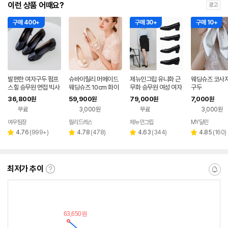
이런 상품 어때요?
광고
구매 400+
구매 30+
구매 10+
발편한 여자구두 펌프
슈바이릴리 머메이드
제뉴인그립 유니화 근
웨딩슈즈 코사지
스힐 승무원 면접 빅사
웨딩슈즈 10cm 화이
무화 승무원 여성 여자
구두
이즈 가죽 유니화 3c
트 블랙 피로연구두 웨
면접 구두 발편한 정장
36,800
59,900
79,000
7,000
원
원
원
원
m 5cm 7cm
딩구두
기본 호텔리어 백화점
무료
3,000원
무료
3,000원
여우팀장
릴리드레스
제뉴인그립
MY달린
리
리
리
리
4.76
(
999+
)
4.78
(
478
)
4.63
(
344
)
4.85
(
160
)
별
별
별
별
뷰
뷰
뷰
뷰
점
점
점
점
수
수
수
수
최저가 추이
최
알
저
림
가
받
추
는
이
중
란?