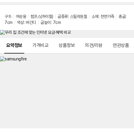
구두
/
여성용
/
펌프스(하이힐)
/
굽종류:
스틸레토힐
/
소재: 천연가죽
/
총굽:
7cm
/
색상: 버건디
/
굽높이: 7cm
메뉴 네비게이션
요약정보
가격비교
상품정보
의견/리뷰
연관상품