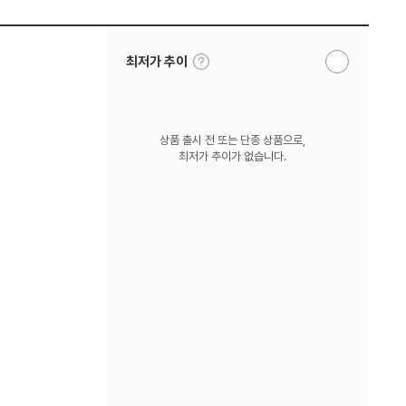
툴
최저가 추이
알
팁
림
보
받
기
기
상품 출시 전 또는 단종 상품으로,
최저가 추이가 없습니다.