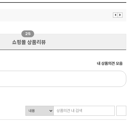
이
다
전
음
보
보
기
기
25
쇼핑몰 상품리뷰
내 상품의견 모음