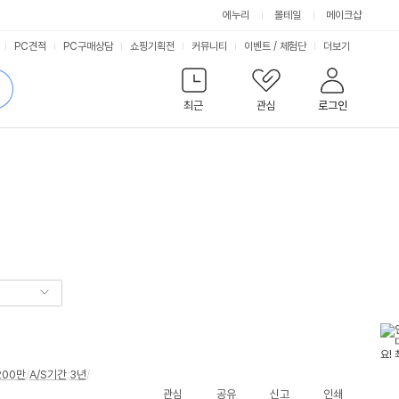
에누리
몰테일
메이크샵
서
PC견적
PC구매상담
쇼핑기획전
커뮤니티
이벤트
/
체험단
더보기
비
검
색
최근
관심
로그인
스
200만
/
A/S기간
:
3년
/
관심
공유
신고
인쇄