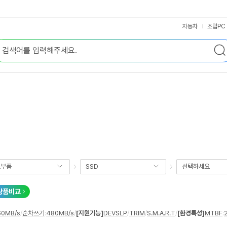
자동차
조립PC
요부품
SSD
선택하세요
상품비교
60MB/s
/
순차쓰기
:
480MB/s
/
[지원기능]
DEVSLP
/
TRIM
/
S.M.A.R.T
/
[환경특성]
MTBF
: