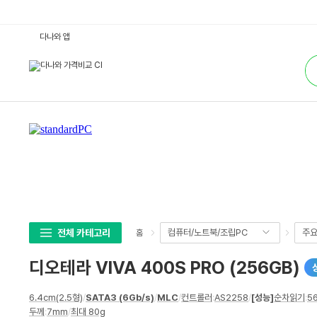
디
다나와 앱
오
테
통
라
합
V
검
I
색
V
A
4
0
0
S
P
R
O
(2
5
6
G
B)
:
전체 카테고리
컴퓨터/노트북/조립PC
주
홈
다
나
와
디오테라 VIVA 400S PRO (256GB)
가
격
비
상
교
6.4cm(2.5형)
/
SATA3 (6Gb/s)
/
MLC
/
컨트롤러
:
AS2258
/
[성능]
순차읽기
:
5
세
두께
:
7mm
/
최대 80g
스