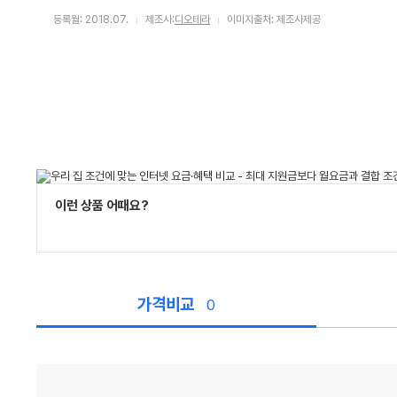
등록월: 2018.07.
제조사:
디오테라
이미지출처: 제조사제공
이런 상품 어때요?
가격비교
0
가
격
비
교