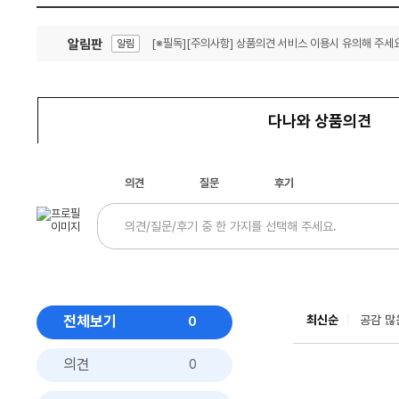
알림판
[※필독][주의사항] 상품의견 서비스 이용시 유의해 주세요
알림
잦은 오류, PC속도 잡자! PC안정화 위해 이건 꼭!
알림
다나와 상품의견
의견
질문
후기
전체보기
최신순
공감 많
0
의견
0