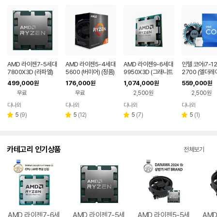
AMD 라이젠7-5세대
AMD 라이젠5-4세대
AMD 라이젠9-6세대
인텔 코어i7-12
7800X3D (라파엘)
5600 (버미어) (정품)
9950X3D (그래니트
2700 (엘더레
(멀티팩(정품))
릿지) (멀티팩 정품)
(정품)
499,000
176,000
1,074,000
559,000
원
원
원
원
무료
무료
2,500원
2,500원
다나와
다나와
다나와
다나와
네이버
네이버
네이버
네이버
페이
페이
페이
페이
리
리
리
리
5
(
9
)
5
(
12
)
5
(
7
)
5
(
1
)
별
별
별
별
뷰
뷰
뷰
뷰
점
점
점
점
수
수
수
수
카테고리 인기상품
전체보기
AMD 라이젠7-6세
AMD 라이젠7-5세
AMD 라이젠5-5세
AMD