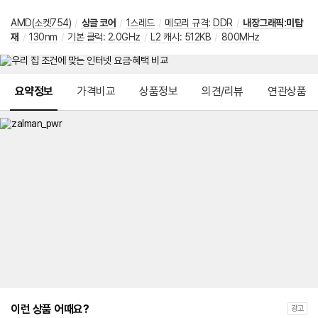
AMD(소켓754)
/
싱글 코어
/
1스레드
/
메모리 규격
:
DDR
/
내장그래픽:미탑
재
/
130nm
/
기본 클럭
:
2.0GHz
/
L2 캐시
:
512KB
/
800MHz
메뉴 네비게이션
요약정보
가격비교
상품정보
의견/리뷰
연관상품
이런 상품 어때요?
광고