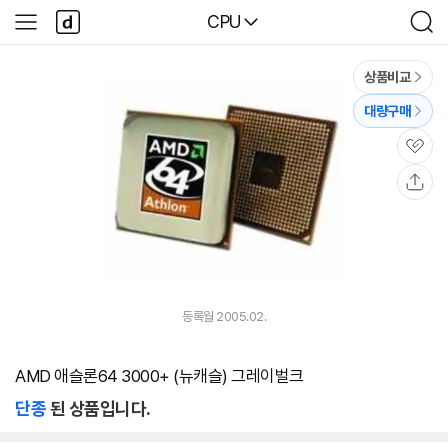
본문 바로가기
다
다나와
CPU
사
검
나
이
색
와
드
메
메
상품비교
인
뉴
대량구매
관
심
공
유
등록월 2005.02.
AMD 애슬론64 3000+ (뉴캐슬) 그레이벌크
단종
된 상품입니다.