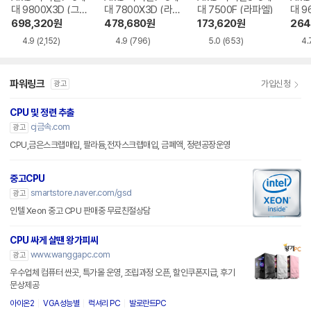
대 9800X3D (그
대 7800X3D (라
대 7500F (라파엘)
대 9
래니트 릿지)
파엘)
트 릿
698,320
원
478,680
원
173,620
원
264
4.9
(2,152)
4.9
(796)
5.0
(653)
4.
파워링크
가입신청
광고
CPU 및 정련 추출
cj금속.com
광고
CPU,금은스크랩매입, 팔라듐,전자스크랩매입, 금폐액, 정련공장운영
중고CPU
smartstore.naver.com/gsd
광고
인텔 Xeon 중고 CPU 판매중 무료친절상담
CPU 싸게 살땐 왕가피씨
www.wanggapc.com
광고
우수업체 컴퓨터 싼곳, 특가몰 운영, 조립과정 오픈, 할인쿠폰지급, 후기
문상제공
아이온2
VGA성능별
럭셔리 PC
발로란트PC