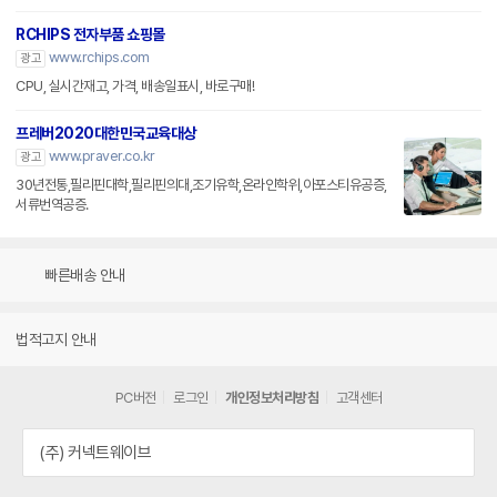
RCHIPS 전자부품 쇼핑몰
www.rchips.com
광고
CPU, 실시간재고, 가격, 배송일표시, 바로구매!
프레버2020대한민국교육대상
www.praver.co.kr
광고
30년전통,필리핀대학,필리핀의대,조기유학,온라인학위,아포스티유공증,
서류번역공증.
빠른배송 안내
법적고지 안내
PC버전
로그인
개인정보처리방침
고객센터
(주) 커넥트웨이브