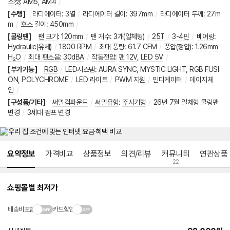
소켓
:
AM5
,
AM4
/
[수랭]
라디에이터
:
3열
/
라디에이터 길이
:
397mm
/
라디에이터 두께
:
27m
m
/
호스 길이
:
450mm
/
[쿨링팬]
팬 크기
:
120mm
/
팬 개수
:
3개(일체형)
/
25T
/
3-4핀
/
베어링
:
Hydraulic(유체)
/
1800 RPM
/
최대 풍량
:
61.7 CFM
/
풍압(정압)
:
1.26mm
H₂O
/
최대 팬소음
:
30dBA
/
작동전압
:
팬 12V
,
LED 5V
/
[부가기능]
RGB
/
LED시스템
:
AURA SYNC
,
MYSTIC LIGHT
,
RGB FUSI
ON
,
POLYCHROME
/
LED 라이트
/
PWM 지원
/
인디케이터
/
데이지체
인
/
[구성품/기타]
써멀컴파운드
/
써멀유형
:
주사기형
/
26년 7월 일체형 쿨링팬
변경
/
3세대 펌프 변경
메뉴 네비게이션
요약정보
가격비교
상품정보
의견/리뷰
커뮤니티
연관상품
22
쇼핑몰별 최저가
배송비포함
카드할인