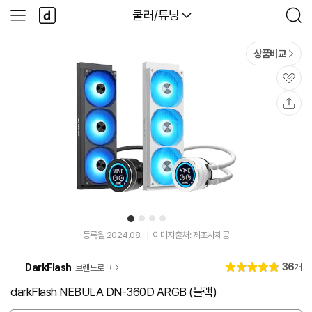
본문 바로가기
다
다나와
쿨러/튜닝
사
검
나
이
색
와
드
메
메
상품비교
인
뉴
관
심
공
유
1
2
3
4
유
튜
등록월 2024.08.
이미지출처: 제조사제공
브
동
리
36
DarkFlash
개
브랜드로그
영
별
4.
뷰
상
점
9
darkFlash NEBULA DN-360D ARGB (블랙)