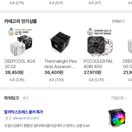
darkFlash WAVE
darkFlash 아쿠아
발키리 GLA-360
발키리
DV360S MAX AR
루믹 DL-360 ARG
DIGITAL ARGB 블
ARG
GB 디스플레이 블
B 블랙
랙
108,370
원
60,930
원
93,790
원
117,
랙
4.9
(279)
4.4
(501)
4.9
(47)
4.
카테고리 인기상품
전체보기
DEEPCOOL AG6
Thermalright Pee
PCCOOLER PAL
DEE
20 G2
rless Assassin 12
ADIN 400
00 
0 SE 서린
38,450
원
36,400
원
27,970
원
21,
4.8
(336)
4.9
(709)
4.8
(1,210)
4.
파워링크
가입신청
광고