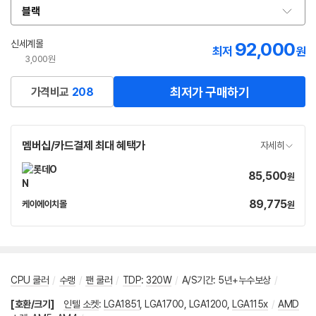
블랙
옵
션
선
신세계몰
92,000
최저
원
택
3,000원
최저가 구매하기
가격비교
208
멤버십/카드결제 최대 혜택가
자세히
85,500
가
원
격
89,775
가
케이에이치몰
원
네
격
이
버
페
이
CPU 쿨러
/
수랭
/
팬 쿨러
/
TDP
:
320W
/
A/S기간
:
5년+누수보상
/
[호환/크기]
인텔 소켓
:
LGA1851
,
LGA1700
,
LGA1200
,
LGA115x
/
AMD