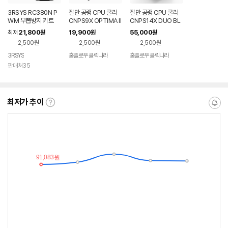
3RSYS RC380N P
잘만 공랭 CPU 쿨러
잘만 공랭 CPU 쿨러
WM 무뽑방지 키트
CNPS9X OPTIMA II
CNPS14X DUO BL
ARGB
ACK
21,800
19,900
55,000
최저
원
원
원
2,500원
2,500원
2,500원
3RSYS
홈플로우 클릭나라
홈플로우 클릭나라
판매처35
최저가 추이
최
알
저
림
가
받
추
는
이
중
란?