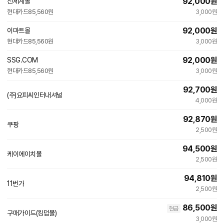
92,000
원
신세계몰
빠른배송
현대카드
85,560원
3,000원
92,000
원
이마트몰
빠른배송
현대카드
85,560원
3,000원
92,000
원
SSG.COM
빠른배송
현대카드
85,560원
3,000원
92,700
원
(주)요피씨인터내셔널
4,000원
92,870
원
쿠팡
2,500원
94,500
원
케이에이치몰
네
2,500원
이
버
94,810
원
페
11번가
빠른배송
이
2,500원
86,500
원
현금
구매가이드(킹덤몰)
3,000원