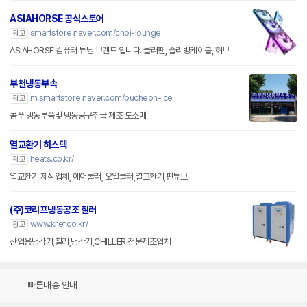
알리익스프레스 쿨러 특가
aliexpress.com/
광고
조립식컴퓨터 용품은 알리에서!쿨러검색하고 원하는 상품 Get!
ASIAHORSE 공식스토어
smartstore.naver.com/choi-lounge
광고
ASIAHORSE 컴퓨터 튜닝 브랜드 입니다. 쿨러팬, 슬리빙케이블, 허브
부천냉동부속
m.smartstore.naver.com/bucheon-ice
광고
콤푸 냉동부품및 냉동공구취급 제조 도소매
열교환기 히스텍
heats.co.kr/
광고
열교환기 제작업체, 에어쿨러, 오일쿨러,열교환기,핀튜브
(주)코리프냉동공조 칠러
www.kref.co.kr/
광고
산업용냉각기,칠러,냉각기,CHILLER 전문제조업체