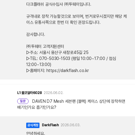
다크플래쉬 공식수입사 ㈜투웨이입니다.
규격내로 장착 가능할것으로 보이며, 번거로우시겠지만 해당 케
이스 유통사쪽으로 한번 더 확인 권장드립니다.
감사합니다.
㈜투웨이 고객지원센터
▷주소: 서울시 용산구 새창로45길 25
▷TEL: 070-5030-1503 (평일 10:00~17:00 / 점심
12:00~13:00)
▷홈페이지: https://darkflash.co.kr
L1
물코알라6028
2026.06.02.
DAVEN D7 Mesh 세븐팬 (블랙) 케이스 상단에 장착하면
질문
배기인가요 흡기인가요?
DarkFlash
2026.06.03.
공식계정
안녕하세요.