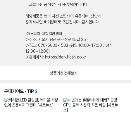
다크플래쉬 공식수입사 ㈜투웨이입니다.
해당제품은 팬이 사전 조립되어 유통되며, 상단에
장착하시면 배기상태로 조립됩니다. 감사합니다.
㈜투웨이 고객지원센터
▷주소: 서울시 용산구 새창로45길 25
▷TEL: 070-5030-1503 (평일 10:00~17:00 / 점심
12:00~13:00)
▷홈페이지: https://darkflash.co.kr
상품의견 전체보기
개
구매가이드 · TIP
2
의
콘
텐
츠
가
있
습
니