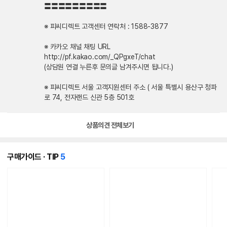
〓〓〓〓〓〓〓〓〓
※ 피씨디렉트 고객센터 연락처 : 1588-3877
※ 카카오 채널 채팅 URL
http://pf.kakao.com/_QPgxeT/chat
(상담원 연결 누른후 문의글 남겨주시면 됩니다.)
※ 피씨디렉트 서울 고객지원센터 주소 ( 서울 특별시 용산구 청파
로 74, 전자랜드 신관 5층 501호
상품의견 전체보기
개
구매가이드 · TIP
5
의
콘
텐
츠
가
있
습
니