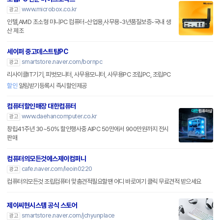
산 제조
세이퍼 중고데스트탑PC
smartstore.naver.com/bornpc
광고
리사이클IT기기, 피벗모니터, 사무용모니터, 사무용PC 조립PC, 조립PC
할인
알림받기등록시 즉시할인제공
컴퓨터할인매장 대한컴퓨터
www.daehancomputer.co.kr
광고
창립41주년 30~50% 할인행사중 AIPC 50만에서 900만원까지 전시
판매
컴퓨터의모든것에스제이컴퍼니
cafe.naver.com/leoin0220
광고
컴퓨터의모든것 조립컴퓨터 맞춤견적필요할땐 어디 바로여기 클릭 무료견적 받으세요
제이씨현시스템 공식 스토어
smartstore.naver.com/jchyunplace
광고
유디아, 배틀G 모니터 판매점 / 사무, 게이밍, 고해상도, 전문가용 모니터
제플PC
유디아
PC부품
쇼핑스토리