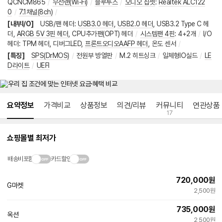
QCNCM865
/
무선랜(Wi-Fi)
/
블루투스
/
오디오 칩셋
:
Realtek ALC122
0
/
7.1채널(8ch)
/
[내부I/O]
USB/팬 헤더
:
USB3.0 헤더
,
USB2.0 헤더
,
USB3.2 Type C 헤
더
,
ARGB 5V 3핀 헤더
,
CPU추가팬(OPT) 헤더
/
시스템팬 4핀
:
4+2개
/
I/O
헤더
:
TPM 헤더
,
디버그LED
,
프론트오디오AAFP 헤더
,
온도 센서
/
[특징]
SPS(DrMOS)
/
전원부 방열판
/
M.2 히트싱크
/
일체형IO실드
/
LE
D라이트
/
UEFI
메뉴 네비게이션
요약정보
가격비교
상품정보
의견/리뷰
커뮤니티
연관상품
17
쇼핑몰별 최저가
배송비포함
카드할인
720,000
원
G마켓
2,500원
735,000
원
옥션
2,500원