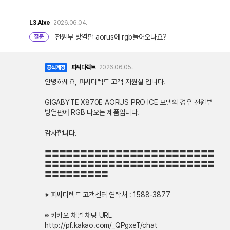
L3
Alxe
2026.06.04.
전원부 방열판 aorus에 rgb들어오나요?
질문
피씨디렉트
2026.06.05.
공식계정
안녕하세요, 피씨디렉트 고객 지원실 입니다.
GIGABYTE X870E AORUS PRO ICE 모델의 경우 전원부
방열판에 RGB 나오는 제품입니다.
감사합니다.
〓〓〓〓〓〓〓〓〓〓〓〓〓〓〓〓〓〓〓〓〓〓〓〓
〓〓〓〓〓〓〓〓〓〓〓〓〓〓〓〓〓〓〓〓〓〓〓〓
〓〓〓〓〓〓〓〓〓
※ 피씨디렉트 고객센터 연락처 : 1588-3877
※ 카카오 채널 채팅 URL
http://pf.kakao.com/_QPgxeT/chat