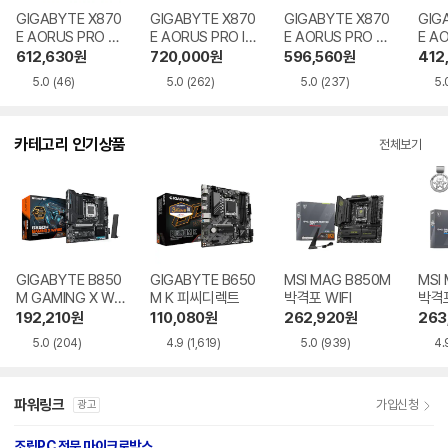
5.0
(46)
5.0
(262)
5.0
(237)
5.
카테고리 인기상품
전체보기
GIGABYTE B850
GIGABYTE B650
MSI MAG B850M
MSI
M GAMING X WIF
M K 피씨디렉트
박격포 WIFI
박격포
I6E 제이씨현
192,210
원
110,080
원
262,920
원
263
5.0
(204)
4.9
(1,619)
5.0
(939)
4.
파워링크
가입신청
광고
조립PC 전문 마이크로박스
www.microbox.co.kr
광고
인텔,AMD 초소형 미니PC 컴퓨터-산업용,사무용-3년품질보증-국내 생