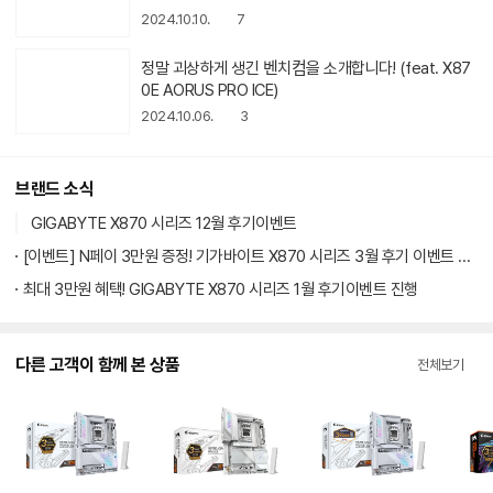
정말 괴상하게 생긴 벤치컴을 소개합
동
니다! (feat. X870E AORUS PRO I
영
상
CE)
2024.10.06.
3
아
이
콘
브랜드 소식
GIGABYTE X870 시리즈 12월 후기이벤트
[이벤트] N페이 3만원 증정! 기가바이트 X870 시리즈 3월 후기 이벤트 안내
최대 3만원 혜택! GIGABYTE X870 시리즈 1월 후기이벤트 진행
다른 고객이 함께 본 상품
전체보기
GIGABYTE X870
GIGABYTE X870
GIGABYTE X870
GIG
E AORUS PRO X3
E AORUS PRO IC
E AORUS PRO X3
E A
D ICE 제이씨현
E 제이씨현
D ICE 피씨디렉트
이씨
612,630
원
720,000
원
596,560
원
412