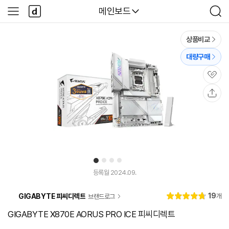
본문 바로가기
다
다나와
메인보드
사
검
나
이
색
와
드
메
메
상품비교
인
뉴
대량구매
관
심
공
유
1
2
3
4
유
튜
등록월 2024.09.
브
동
리
19
GIGABYTE 피씨디렉트
개
브랜드로그
영
별
4.
뷰
상
점
8
GIGABYTE X870E AORUS PRO ICE 피씨디렉트