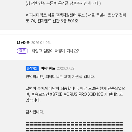
(상담원 연결 누른후 문의글 남겨주시면 됩니다.)
※ 피씨디렉트 서울 고객지원센터 주소 ( 서울 특별시 용산구 청파
로 74, 전자랜드 신관 5층 501호
L1
심심공
2026.04.05.
재입고 일정이 어떻게 되나요?
질문
피씨디렉트
2026.07.22.
공식계정
안녕하세요, 피씨디렉트 고객 지원실 입니다.
답변이 늦어져 대단히 죄송합니다. 해당 모델은 현재 단종되었으
며, 후속모델인 X870E AORUS PRO X3D ICE 가 판매되고
있습니다.
감사합니다.
〓〓〓〓〓〓〓〓〓〓〓〓〓〓〓〓〓〓〓〓〓〓〓〓
〓〓〓〓〓〓〓〓〓〓〓〓〓〓〓〓〓〓〓〓〓〓〓〓