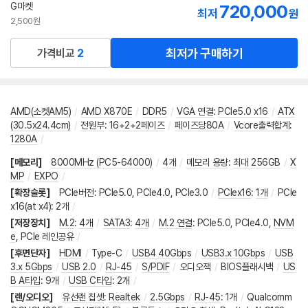
G마켓
720,000
최저
원
2,500원
최저가 구매하기
가격비교
2
AMD(소켓AM5)
/
AMD X870E
/
DDR5
/
VGA 연결
:
PCIe5.0 x16
/
ATX
(30.5x24.4cm)
/
전원부
:
16+2+2페이즈
/
페이즈당80A
/
Vcore출력합계
:
1280A
/
[메모리]
8000MHz (PC5-64000)
/
4개
/
메모리 용량
:
최대 256GB
/
X
MP
/
EXPO
/
[확장슬롯]
PCIe버전
:
PCIe5.0
,
PCIe4.0
,
PCIe3.0
/
PCIex16
:
1개
/
PCIe
x16(at x4)
:
2개
/
[저장장치]
M.2
:
4개
/
SATA3
:
4개
/
M.2 연결
:
PCIe5.0
,
PCIe4.0
,
NVM
e
,
PCIe 레인공유
/
[후면단자]
HDMI
/
Type-C
/
USB4 40Gbps
/
USB3.x 10Gbps
/
USB
3.x 5Gbps
/
USB 2.0
/
RJ-45
/
S/PDIF
/
오디오잭
/
BIOS플래시백
/
US
B A타입
:
9개
/
USB C타입
:
2개
/
[랜/오디오]
유선랜 칩셋
:
Realtek
/
2.5Gbps
/
RJ-45
:
1개
/
Qualcomm