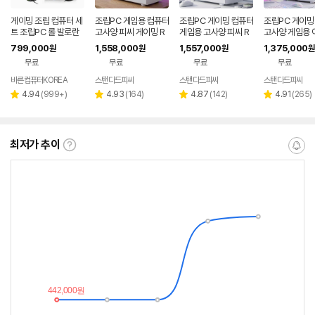
게이밍 조립 컴퓨터 세
조립PC 게임용 컴퓨터
조립PC 게이밍 컴퓨터
조립PC 게이밍
트 조립PC 롤 발로란
고사양 피씨 게이밍 R
게임용 고사양 피씨 R
고사양 게임용 
트 오버워치 배그 바른
TX5060TI 데스크탑
TX5060 아이온2 견
2 피씨 견적 조
799,000
1,558,000
1,557,000
1,375,000
원
원
원
원
컴퓨터 본체 풀세트F1
견적 조립컴 본체 04
적 조립컴 본체 00
체 01
무료
무료
무료
무료
1
바른컴퓨터KOREA
스탠다드피씨
스탠다드피씨
스탠다드피씨
리
리
리
리
4.94
(
999+
)
4.93
(
164
)
4.87
(
142
)
4.91
(
265
)
별
별
별
별
뷰
뷰
뷰
뷰
점
점
점
점
수
수
수
수
최저가 추이
최
알
저
림
가
받
추
는
이
중
란?