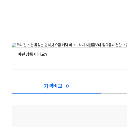
이런 상품 어때요?
가격비교
0
가
격
비
교