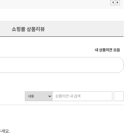
이
다
전
음
보
보
기
기
쇼핑몰 상품리뷰
내 상품의견 모음
주세요.