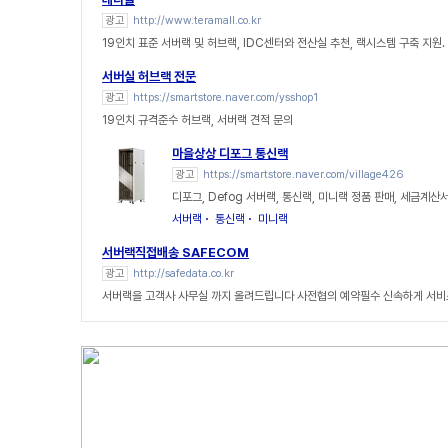
광고
http://www.teramall.co.kr
19인치 표준 서버랙 및 허브랙, IDC센터와 전산실 추천, 랙시스템 구축 지원.
서버실 허브랙 전문
광고
https://smartstore.naver.com/ysshop1
19인치 규격준수 허브랙, 서버랙 견적 문의
마을상상 디포그 통신랙
광고
https://smartstore.naver.com/village426
디포그, Defog 서버랙, 통신랙, 미니랙 정품 판매, 세금계산
서버랙
통신랙
미니랙
서버랙직접배송 SAFECOM
광고
http://safedata.co.kr
서버랙을 고객사 사무실 까지 올려드립니다 사전협의 예약필수 신속하게 서