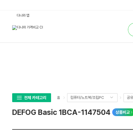
D
다나와 앱
E
F
통
O
합
G
검
B
색
a
s
i
c
1
B
C
A
-
1
1
4
7
5
0
전체 카테고리
컴퓨터/노트북/조립PC
공유
홈
4
:
다
DEFOG Basic 1BCA-1147504
상품비교
나
와
가
상
격
세
비
교
스