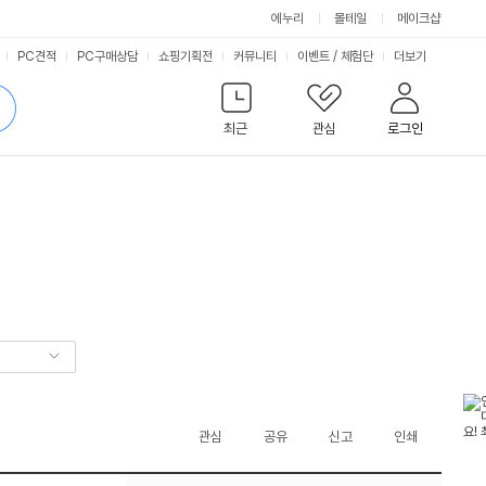
에누리
몰테일
메이크샵
서
PC견적
PC구매상담
쇼핑기획전
커뮤니티
이벤트
/
체험단
더보기
비
검
색
최근
관심
로그인
스
관심
공유
신고
인쇄