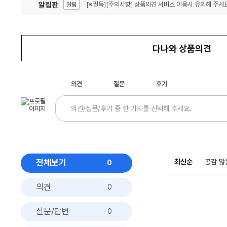
알림판
[※필독][주의사항] 상품의견 서비스 이용시 유의해 주세요
알림
잦은 오류, PC속도 잡자! PC안정화 위해 이건 꼭!
알림
다나와 상품의견
의견
질문
후기
전체보기
최신순
공감 많
0
의견
0
질문/답변
0