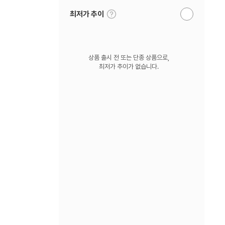
툴
최저가 추이
알
팁
림
보
받
기
기
상품 출시 전 또는 단종 상품으로,
최저가 추이가 없습니다.