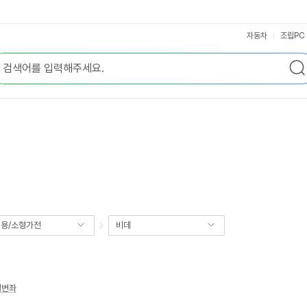
자동차
조립PC
용/소형가전
비데
열변좌