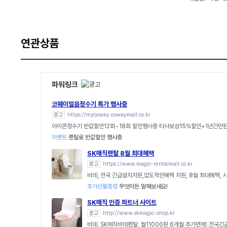
연관상품
파워링크
코웨이얼음정수기 특가 행사중
광고
https://mycoway.cowaymall.co.kr
아이콘정수기 반값할인12회~18회 할인행사중 타사보상15%할인+1년간만원
이벤트
렌탈료 반값할인 행사중
SK매직렌탈 8월 최대혜택
광고
https://www.magic-rentalmall.co.kr
비데, 전국 긴급설치지원,압도적인혜택 지원, 8월 최대혜택,
추가선물증정
무엇이든 말해보세요!
SK매직 인증 파트너 사이트
광고
http://www.skmagic-shop.kr
비데, SK매직비데렌탈, 월11000원 6개월 추가면제!,전국