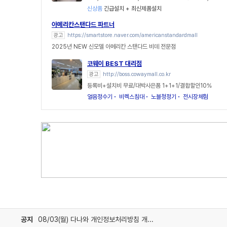
신상품
긴급설치 + 최신제품설치
아메리칸스탠다드 파트너
광고
https://smartstore.naver.com/americanstandardmall
2025년 NEW 신모델 아메리칸 스탠다드 비데 전문점
코웨이 BEST 대리점
광고
http://boss.cowaymall.co.kr
등록비+설치비 무료/대박사은품 1+1+1/결합할인10%
얼음정수기
비렉스침대
노블청정기
전시장체험
공지
08/03(월) 다나와 개인정보처리방침 개정 안내