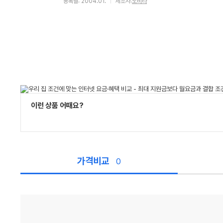
등록월: 2004.01.
제조사:
노비타
이런 상품 어때요?
가격비교
0
가
격
비
교