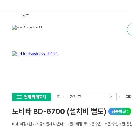
노
다나와 앱
비
타
통
B
합
D
검
-
색
6
7
0
0
(설
치
비
별
도)
:
다
나
와
가
격
전체 카테고리
가전/TV
이미
홈
비
교
노비타 BD-6700 (설치비 별도)
상품비교
상
비데
/
세정+건조
/
자동노즐세척
/
은나노노즐
/
[세정]
무브
/
온수온도조절
/
수압조절
/
온
세
스