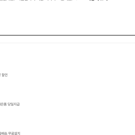
 할인
 사은품 당일지급
긴급배송,무료설치