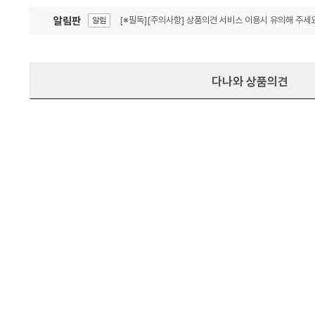
알림판
[※필독][주의사항] 상품의견 서비스 이용시 유의해 주세요
알림
잦은 오류, PC속도 잡자! PC안정화 위해 이건 꼭!
알림
다나와 상품의견