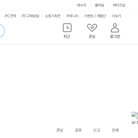
에누리
몰테일
메이크샵
서
PC견적
PC구매상담
쇼핑기획전
커뮤니티
이벤트
/
체험단
더보기
비
검
색
최근
관심
로그인
스
관심
공유
신고
인쇄