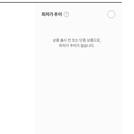
툴
최저가 추이
알
팁
림
보
받
기
기
상품 출시 전 또는 단종 상품으로,
최저가 추이가 없습니다.