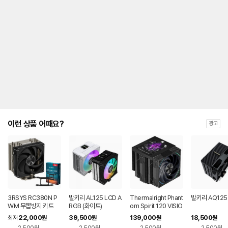
이런 상품 어때요?
광고
3RSYS RC380N P
발키리 AL125 LCD A
Thermalright Phant
발키리 AQ125 
WM 무뽑방지 키트
RGB (화이트)
om Spirit 120 VISIO
N EVO 서린
22,000
39,500
139,000
18,500
최저
원
원
원
원
2,500원
2,500원
2,500원
2,500원