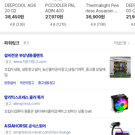
DEEPCOOL AG6
PCCOOLER PAL
Thermalright Pee
DEE
20 G2
ADIN 400
rless Assassin 12
00 
0 SE 서린
38,450
원
27,970
원
36,900
원
21,
4.8
(336)
4.8
(1,210)
4.9
(708)
4.
파워링크
가입신청
광고
설비전문 부성냉동플랜트
www.저온저장고.com
광고
조립식냉동, 냉장창고설치, 농산물저온저장고,냉동기제작 ,중고품 당일매
입
현장설비
저온저장고
중고냉동창고
알리익스프레스 쿨러 특가
aliexpress.com/
광고
조립식컴퓨터 용품은 알리에서!쿨러검색하고 원하는 상품 Get!
ASIAHORSE 공식스토어
smartstore.naver.com/choi-lounge
광고