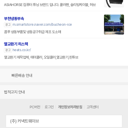
ASIAHORSE 컴퓨터 튜닝 브랜드 입니다. 쿨러팬, 슬리빙케이블, 허브
부천냉동부속
m.smartstore.naver.com/bucheon-ice
광고
콤푸 냉동부품및 냉동공구취급 제조 도소매
열교환기 히스텍
heats.co.kr/
광고
열교환기 제작업체, 에어쿨러, 오일쿨러,열교환기,핀튜브
빠른배송 안내
법적고지 안내
PC버전
로그인
개인정보처리방침
고객센터
(주) 커넥트웨이브