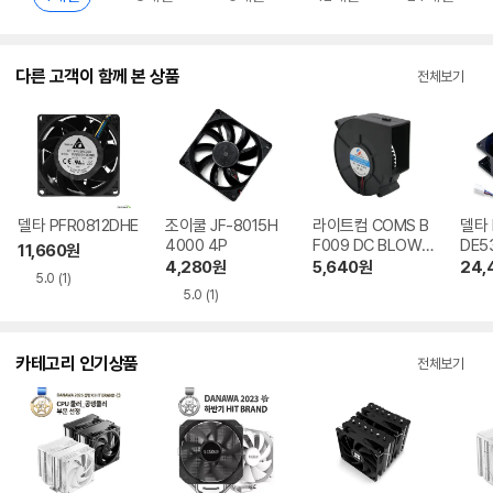
다른 고객이 함께 본 상품
전체보기
델타 PFR0812DHE
조이쿨 JF-8015H
라이트컴 COMS B
델타 
4000 4P
F009 DC BLOWE
DE5
11,660
원
R FAN
4,280
원
5,640
원
24,
5.0
(1)
5.0
(1)
카테고리 인기상품
전체보기