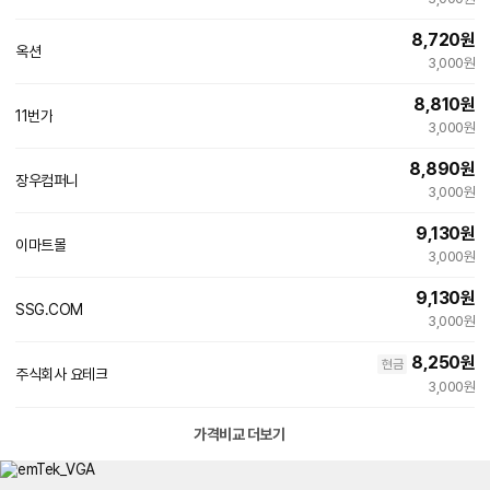
8,720
원
옥션
빠른배송
3,000원
8,810
원
11번가
3,000원
8,890
원
장우컴퍼니
네
3,000원
이
버
9,130
원
페
이마트몰
이
3,000원
9,130
원
SSG.COM
3,000원
8,250
원
현금
주식회사 요테크
3,000원
가격비교 더보기