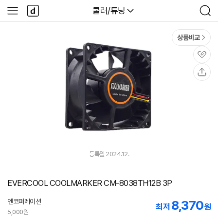
본문 바로가기
다
다나와
쿨러/튜닝
사
검
나
이
색
와
드
메
메
상품비교
인
뉴
관
심
공
유
등록월 2024.12.
EVERCOOL COOLMARKER CM-8038TH12B 3P
엔코퍼레이션
8,370
최저
원
5,000원