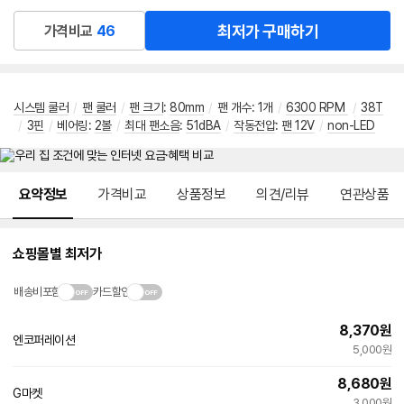
최저가 구매하기
가격비교
46
시스템 쿨러
/
팬 쿨러
/
팬 크기
:
80mm
/
팬 개수: 1개
/
6300 RPM
/
38T
/
3핀
/
베어링
:
2볼
/
최대 팬소음
:
51dBA
/
작동전압
:
팬 12V
/
non-LED
메뉴 네비게이션
요약정보
가격비교
상품정보
의견/리뷰
연관상품
쇼핑몰별 최저가
배송비포함
카드할인
8,370
원
엔코퍼레이션
5,000원
8,680
원
G마켓
빠른배송
3,000원