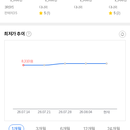
3RSYS
다나와
다나와
다나와
네이버
네이버
네이버
페이
페이
페이
리
리
판매처35
5
(
1
)
5
(
2
)
별
별
뷰
뷰
점
점
수
수
최저가 추이
최
알
저
림
가
받
추
는
이
중
란?
1개월
3개월
6개월
12개월
24개월