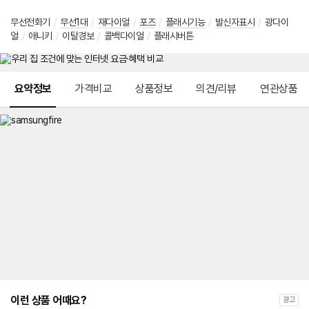
무선전화기
/
무선1대
/
재다이얼
/
포즈
/
플래시기능
/
발신자표시
/
광다이
얼
/
애니키
/
이탈경보
/
콜백다이얼
/
플래시버튼
메뉴 네비게이션
요약정보
가격비교
상품정보
의견/리뷰
연관상품
이런 상품 어때요?
광고