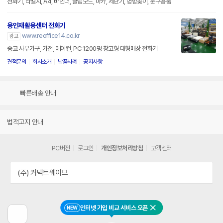
전화기, 라벨지, A4, 바인더, 클립보드, 마카, 제단기, 명함꽂이, 문구용품
용인재활용센터 전화기
www.reoffice14.co.kr
광고
중고 사무가구, 가전, 에어컨, PC 1200평 창고형 대형매장 전화기
견적문의
회사소개
납품사례
공지사항
빠른배송 안내
법적고지 안내
PC버전
로그인
개인정보처리방침
고객센터
(주) 커넥트웨이브
인터넷 가입 비교 서비스 오픈
NEW
닫기
이