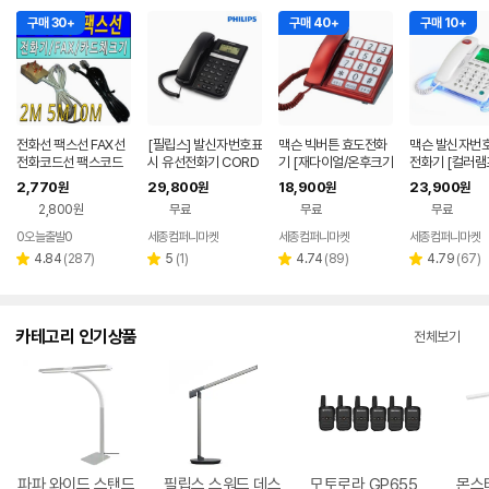
구매 30+
구매 40+
구매 10+
전화선 팩스선 FAX선
[필립스] 발신자번호표
맥슨 빅버튼 효도전화
맥슨 발신자번
전화코드선 팩스코드
시 유선전화기 CORD
기 [재다이얼/온후크기
전화기 [컬러램
선 2M~10M 전화기
026
능] 빅버튼
대]
2,770
29,800
18,900
23,900
원
원
원
원
선
2,800원
무료
무료
무료
0오늘출발0
세종컴퍼니마켓
세종컴퍼니마켓
세종컴퍼니마켓
리
리
리
리
4.84
(
287
)
5
(
1
)
4.74
(
89
)
4.79
(
67
)
별
별
별
별
뷰
뷰
뷰
뷰
점
점
점
점
수
수
수
수
카테고리 인기상품
전체보기
파파 와이드 스탠드
필립스 스워드 데스
모토로라 GP655
몬스