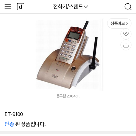
본문 바로가기
다
다나와
전화기/스탠드
사
검
나
이
색
와
드
메
메
상품비교
인
뉴
관
심
공
유
등록월 2004.11.
ET-9100
단종
된 상품입니다.