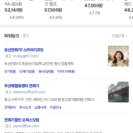
PA-800B
크 램프
헤드 
47,000
원
드 스
52,140
원
57,500
원
48,
4.7
(11)
4.8
(481)
4.9
(69)
4.
파워링크
가입신청
광고
유선전화기! 스카이기프트
m.skygift7.com/
광고
유선전화기! 관공서/기업/학교/단체-행사 맞춤제작
인기제품
단체/기념품
행사/답례품
아이디어제품
부산재활용센터 전화기
www.reoffice9.co.kr
광고
중고 사무가구, 가전, 에어컨, PC 1300평 창고형 대형매장 전화기
견적문의
회사소개
납품사례
지점안내
전화기할인 오피스닷컴
www.5ffice.com
광고