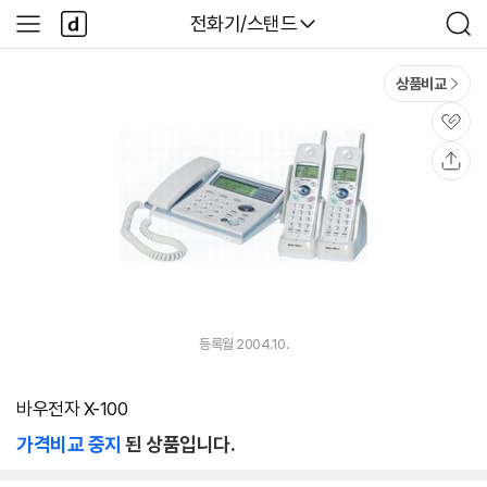
본문 바로가기
다
다나와
전화기/스탠드
사
검
나
이
색
와
드
메
메
상품비교
인
뉴
관
심
공
유
등록월 2004.10.
바우전자 X-100
가격비교 중지
된 상품입니다.