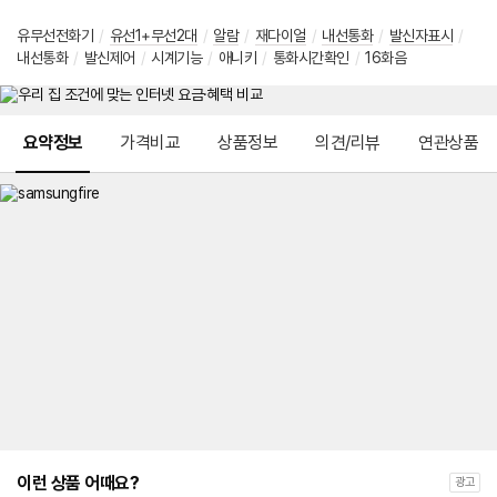
유무선전화기
/
유선1+무선2대
/
알람
/
재다이얼
/
내선통화
/
발신자표시
/
내선통화
/
발신제어
/
시계기능
/
애니키
/
통화시간확인
/
16화음
메뉴 네비게이션
요약정보
가격비교
상품정보
의견/리뷰
연관상품
이런 상품 어때요?
광고