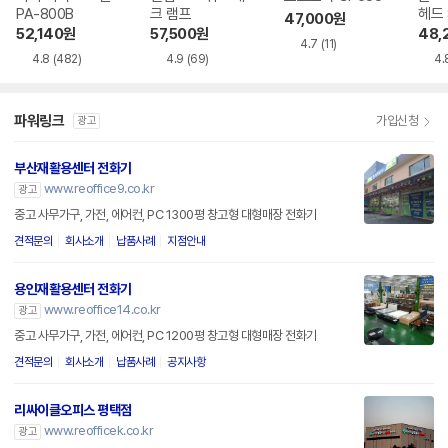
PA-800B
크 램프
헤드 
47,000
원
드 스
52,140
원
57,500
원
48,
4.7
(11)
4.8
(482)
4.9
(69)
4.
파워링크
가입신청
광고
부산재활용센터 전화기
www.reoffice9.co.kr
광고
중고 사무가구, 가전, 에어컨, PC 1300평 창고형 대형매장 전화기
견적문의
회사소개
납품사례
지점안내
용인재활용센터 전화기
www.reoffice14.co.kr
광고
중고 사무가구, 가전, 에어컨, PC 1200평 창고형 대형매장 전화기
견적문의
회사소개
납품사례
공지사항
리싸이클오피스 평택점
www.reofficek.co.kr
광고