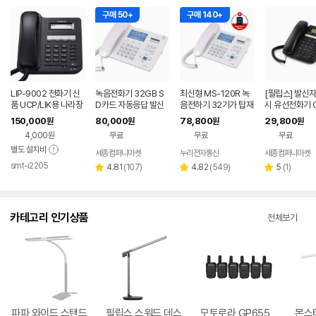
구매 50+
구매 140+
LIP-9002 전화기 신
녹음전화기 32GB S
최신형 MS-120R 녹
[필립스] 발신
품 UCP/LIK용 나라장
D카드 자동응답 발신
음전하기 32기가 탑재
시 유선전화기 
터/학교장터 등록업체
자표시 자동녹음
2500 시간 / 도매 납
026
150,000
80,000
78,800
29,800
원
원
원
원
품전문
4,000원
무료
무료
무료
별도 설치비
세종컴퍼니마켓
누리전자통신
세종컴퍼니마켓
smt-i2205
네이버
리
리
리
4.81
(
107
)
4.82
(
549
)
5
(
1
)
별
별
별
페이
뷰
뷰
뷰
점
점
점
수
수
수
카테고리 인기상품
전체보기
파파 와이드 스탠드
필립스 스워드 데스
모토로라 GP655
몬스