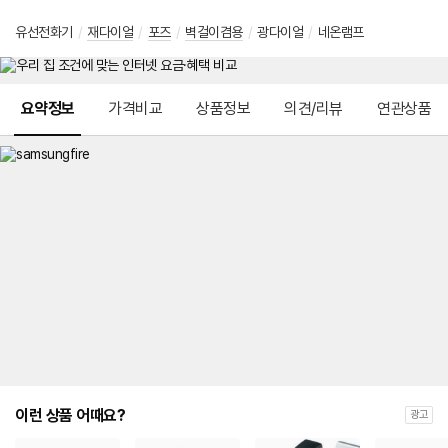
유선전화기
/
재다이얼
/
포즈
/
벽걸이겸용
/
광다이얼
/
네온램프
메뉴 네비게이션
요약정보
가격비교
상품정보
의견/리뷰
연관상품
이런 상품 어때요?
광고