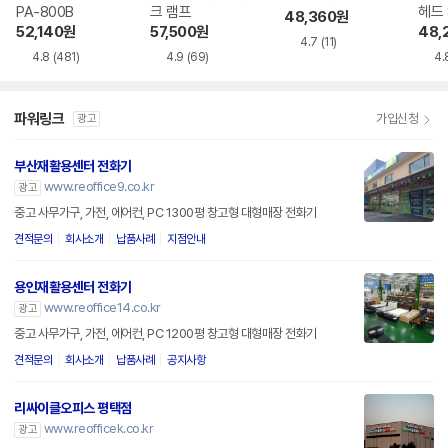
PA-800B
크 램프
헤드 
48,360
원
드 스
52,140
원
57,500
원
48,
4.7
(11)
4.8
(481)
4.9
(69)
4.
파워링크
가입신청
광고
부산재활용센터 전화기
www.reoffice9.co.kr
광고
중고 사무가구, 가전, 에어컨, PC 1300평 창고형 대형매장 전화기
견적문의
회사소개
납품사례
지점안내
용인재활용센터 전화기
www.reoffice14.co.kr
광고
중고 사무가구, 가전, 에어컨, PC 1200평 창고형 대형매장 전화기
견적문의
회사소개
납품사례
공지사항
리싸이클오피스 평택점
www.reofficek.co.kr
광고