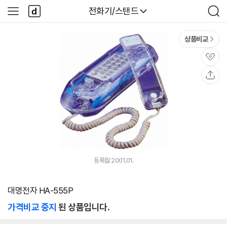
본문 바로가기
다
다나와
전화기/스탠드
사
검
나
이
색
와
드
메
메
상품비교
인
뉴
관
심
공
유
등록월 2001.01.
대명전자 HA-555P
가격비교 중지
된 상품입니다.