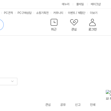
에누리
몰테일
메이크샵
서
PC견적
PC구매상담
쇼핑기획전
커뮤니티
이벤트
/
체험단
더보기
비
검
색
최근
관심
로그인
스
관심
공유
신고
인쇄