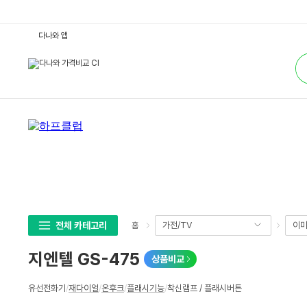
지
다나와 앱
엔
텔
통
G
합
S
검
-
색
4
7
5
:
다
나
와
가
격
비
교
전체 카테고리
가전/TV
이미
홈
지엔텔 GS-475
상품비교
상
유선전화기
/
재다이얼
/
온후크
/
플래시기능
/
착신램프 / 플래시버튼
세
스