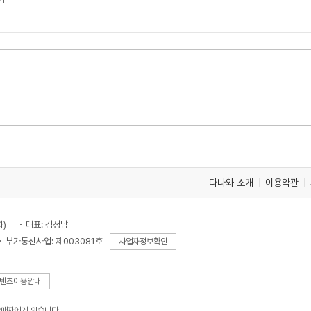
다나와 소개
이용약관
차)
대표: 김정남
부가통신사업: 제003081호
사업자정보확인
텐츠이용안내
판매자에게 있습니다.