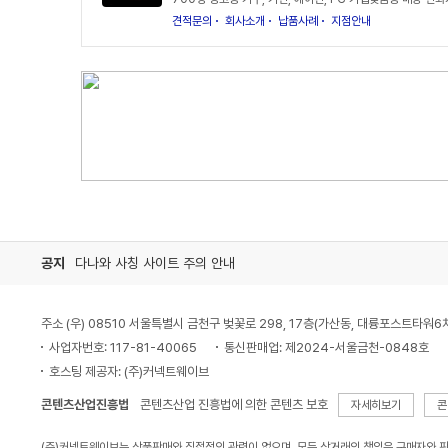
견적문의
회사소개
납품사례
지점안내
공지
다나와 사칭 사이트 주의 안내
주소 (우) 08510 서울특별시 금천구 벚꽃로 298, 17층(가산동, 대륭포스트타워6
사업자번호: 117-81-40065
통신판매업: 제2024-서울금천-0848호
호스팅 제공자: (주)커넥트웨이브
콘텐츠산업진흥법
콘텐츠산업 진흥법에 의한 콘텐츠 보호
자세히보기
콘
(주)커넥트웨이브는 상품판매와 직접적인 관련이 없으며, 모든 상거래의 책임은 구매자와 