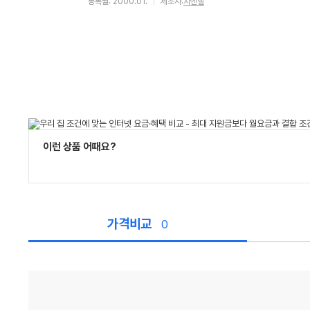
등록월: 2000.01.
제조사:
지엔텔
이런 상품 어때요?
가격비교
0
가
격
비
교