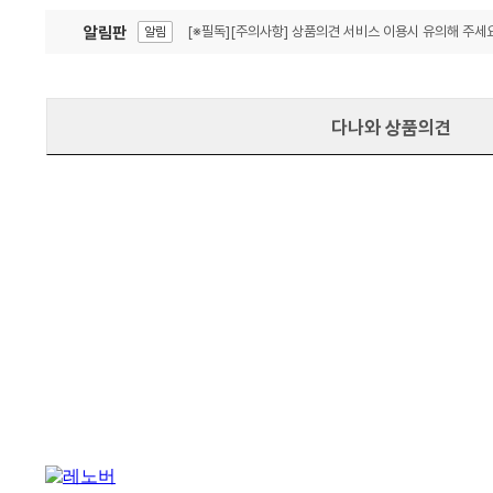
알림판
[※필독][주의사항] 상품의견 서비스 이용시 유의해 주세요
알림
잦은 오류, PC속도 잡자! PC안정화 위해 이건 꼭!
알림
다나와 상품의견